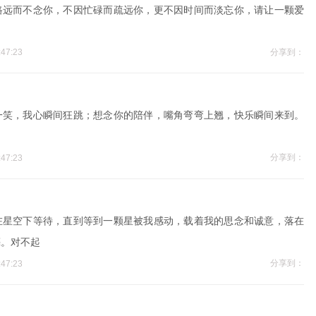
路远而不念你，不因忙碌而疏远你，更不因时间而淡忘你，请让一颗爱
分享到：
47:23
一笑，我心瞬间狂跳；想念你的陪伴，嘴角弯弯上翘，快乐瞬间来到。
！
分享到：
47:23
在星空下等待，直到等到一颗星被我感动，载着我的思念和诚意，落在
亮。对不起
分享到：
47:23