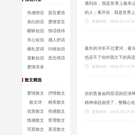
遇到你，我是世界上最幸
的人；离开你，我是世界
伤感情话
甜言蜜语
表白的话
爱情宣言
更新时间：2016-10-13 16:
暧昧短信
情话情诗
关心短信
感人的话
最长的河长不过爱河，最
婚礼贺词
问候短信
也还不了你对我欠下的风
道歉短信
思念情话
爱情语录
更新时间：2016-10-13 16:
散文精选
爱情散文
抒情散文
你的责备如同层层的巨浪
散文诗
精美散文
精神渐趋崩溃了，整颗心
优美散文
伤感散文
更新时间：2016-10-13 16:
情感散文
哲理散文
写景散文
英语散文