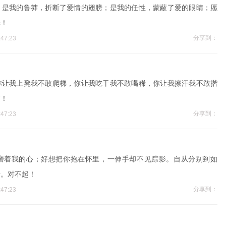
；是我的鲁莽，折断了爱情的翅膀；是我的任性，蒙蔽了爱的眼睛；愿
罪！
分享到：
47:23
你让我上凳我不敢爬梯，你让我吃干我不敢喝稀，你让我擦汗我不敢揩
过！
分享到：
47:23
磨着我的心；好想把你抱在怀里，一伸手却不见踪影。自从分别到如
情。对不起！
分享到：
47:23