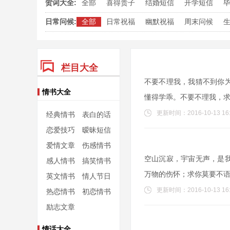
贺词大全:
全部
喜得贵子
结婚短信
开学短信
日常问候:
全部
日常祝福
幽默祝福
周末问候
栏目大全
不要不理我，我猜不到你
情书大全
懂得学乖。不要不理我，
更新时间：2016-10-13 16:
经典情书
表白的话
恋爱技巧
暧昧短信
爱情文章
伤感情书
空山沉寂，宇宙无声，是
感人情书
搞笑情书
万物的伤怀；求你莫要不
英文情书
情人节日
更新时间：2016-10-13 16:
热恋情书
初恋情书
励志文章
情话大全