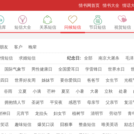
情书网首页
情书大全
情话
信库
短信大全
关系短信
问候短信
节日短信
祝贺短信
朋友
客户
晚辈
爱情短信
求婚短信
纪念日:
全部
南京大屠杀
毛泽
国际气象节
男性健康日
全国爱耳日
学雷锋日
世界水日
无烟日
国际宽容日
消费者日
艾滋病日
糖尿病日
国际禁毒日
不四日
世界好友周
姊妹节
要你爱我日
爸爸节
女生节
光棍
己日
反转日
亲亲日
发财日
就要爱
双十
双十二
要爱日
谷雨
立夏
小满
芒种
夏至
小暑
大暑
立秋
处暑
久久节
要顺日
闺蜜日
拥抱情人节
圣诞节
平安夜
感恩节
母亲节
父亲节
复活
节
巴西情人节
银色情人节
财神日
元宵节
龙抬头
妇女节
植树节
清明节
劳动节
青
庆节
扫尘日
祈福日
送穷日
玉皇诞辰
记者节
护士节
佛
冷笑话
趣味短信
爆笑口误
囧糗事
整蛊短信
唯美英语
励志