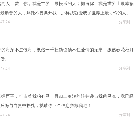
运的人；爱上你，我是世界上最快乐的人；拥有你，我是世界上最幸福
上最痛苦的人，拜托不要离开我，那样我就变成了世界上最可怜的人。
分享到：
47:24
深的海深不过恨海，纵然一千把锁也锁不住爱情的无奈，纵然春花秋月
流债。
分享到：
47:24
蜂拥而至，打击着我的心灵，再加上冷漠的眼神袭击我的灵魂，我已经
在后悔与自责中挣扎，就请你回个信息救救我吧！
分享到：
47:24