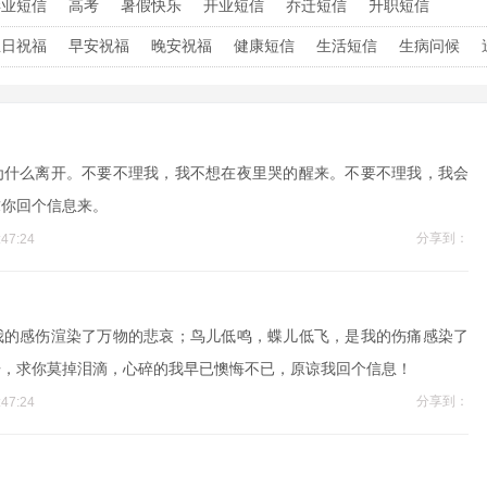
毕业短信
高考
暑假快乐
开业短信
乔迁短信
升职短信
生日祝福
早安祝福
晚安祝福
健康短信
生活短信
生病问候
为什么离开。不要不理我，我不想在夜里哭的醒来。不要不理我，我会
求你回个信息来。
分享到：
47:24
我的感伤渲染了万物的悲哀；鸟儿低鸣，蝶儿低飞，是我的伤痛感染了
语，求你莫掉泪滴，心碎的我早已懊悔不已，原谅我回个信息！
分享到：
47:24