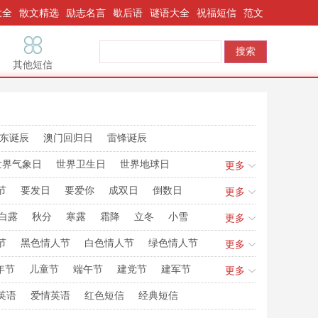
大全
散文精选
励志名言
歇后语
谜语大全
祝福短信
范文
其他短信
东诞辰
澳门回归日
雷锋诞辰
世界气象日
世界卫生日
世界地球日
更多
国际接吻日
世界人口日
世界动物日
节
要发日
要爱你
成双日
倒数日
更多
安全日
誓爱妻
我要妻
我要发
我爱发
白露
秋分
寒露
霜降
立冬
小雪
更多
节
黑色情人节
白色情人节
绿色情人节
更多
年节
儿童节
端午节
建党节
建军节
更多
诞日
腊八节
闰年闰月
貔貅生日
英语
爱情英语
红色短信
经典短信