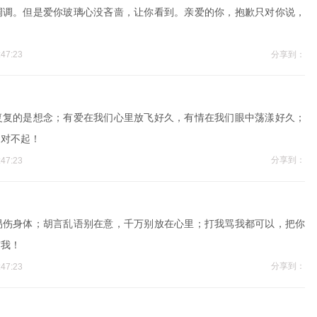
调调。但是爱你玻璃心没吝啬，让你看到。亲爱的你，抱歉只对你说，
分享到：
47:23
复复的是想念；有爱在我们心里放飞好久，有情在我们眼中荡漾好久；
：对不起！
分享到：
47:23
易伤身体；胡言乱语别在意，千万别放在心里；打我骂我都可以，把你
谅我！
分享到：
47:23