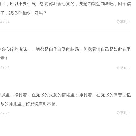
自己，所以不要生气，惩罚你我会心疼的，要惩罚就惩罚我吧，回个信
好了，我绝不怪你，好吗？
分享到：
47:24
体会心碎的滋味，一切都是自作自受的结局，但我看清自己是如此在乎
大意！
分享到：
47:24
深渊里；挣扎着，在无尽的失意的情绪里；挣扎着，在无尽的痛苦回忆
无尽的挣扎里，好想说声对不起。
分享到：
47:24