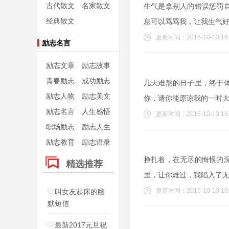
古代散文
名家散文
生气是拿别人的错误惩罚
经典散文
息可以骂骂我，让我生气
更新时间：2016-10-13 16:
励志名言
励志文章
励志故事
青春励志
成功励志
几天难熬的日子里，终于
励志人物
励志美文
你，请你能原谅我的一时
励志名言
人生感悟
更新时间：2016-10-13 16:
职场励志
励志人生
励志教育
励志语录
挣扎着，在无尽的悔恨的
精选推荐
里，让你难过，我陷入了
更新时间：2016-10-13 16:
叫女友起床的幽
默短信
最新2017元旦祝