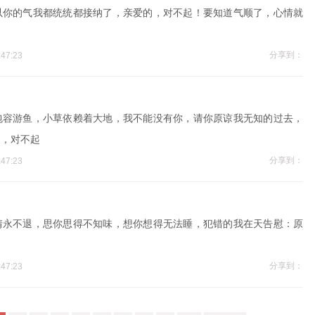
以你的气我都统统都接纳了，亲爱的，对不起！要知道气顺了，心情就
。
分享到：
47:23
包容游鱼，小草依赖着大地，我不能没有你，请你原谅我无知的过去，
的，对不起
分享到：
47:23
情永不退，思你思得不知味，想你想得无法睡，犯错的我在天告慰：原
分享到：
47:23