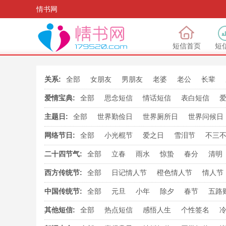
情书网
短信首页
短
关系:
全部
女朋友
男朋友
老婆
老公
长辈
爱情宝典:
全部
思念短信
情话短信
表白短信
主题日:
全部
世界勤俭日
世界厕所日
世界问候日
国际秘书日
世界微笑日
国际家庭日
世界
网络节日:
全部
小光棍节
爱之日
雪泪节
不三
世界邮政日
国际盲人节
世界读书日
誓要爱
铁哥们日
誓要发
我爱你
爱
二十四节气:
全部
立春
雨水
惊蛰
春分
清明
我爱妻
亲一亲
世界最疼姐妹日
男人节
大雪
冬至
小寒
大寒
西方传统节:
全部
日记情人节
橙色情人节
情人节
愚人节
万圣节
玫瑰情人节
亲吻情人
中国传统节:
全部
元旦
小年
除夕
春节
五路
七夕节
中元节
教师节
中秋节
国
其他短信:
全部
热点短信
感悟人生
个性签名
观世音菩萨出家日