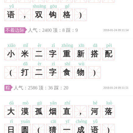
yǔ
shuāng
gōu
gé
语
,
双
钩
格
)
不着边际
人气：
2400
顶：
8
踩：
9
2018-01-24 09:11:54
xiǎo
mǐ
èr
zì
zhòng
xīn
dā
pèi
小
米
二
字
重
新
搭
配
dǎ
èr
zì
shí
wù
(
打
二
字
食
物
)
粽
人气：
2586
顶：
36
踩：
20
2018-01-24 09:11:51
dà
mò
gū
yān
zhí
hé
luò
大
漠
孤
烟
直
,
河
落
rì
yuán
cāi
yī
chéng
yǔ
日
圆
(
猜
一
成
语
)