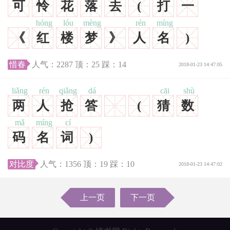
可
怜
花
落
去
(
打
一
hóng
lóu
mèng
rén
míng
《
红
楼
梦
》
人
名
)
惜春
人气：
2287
顶：
25
踩：
14
2018-01-23 14:47:05
liǎng
rén
qiǎng
dá
cāi
shù
两
人
抢
答
(
猜
数
mǎ
míng
cí
码
名
词
)
对比度
人气：
1356
顶：
19
踩：
10
2018-01-23 14:47:02
上一页
下一页