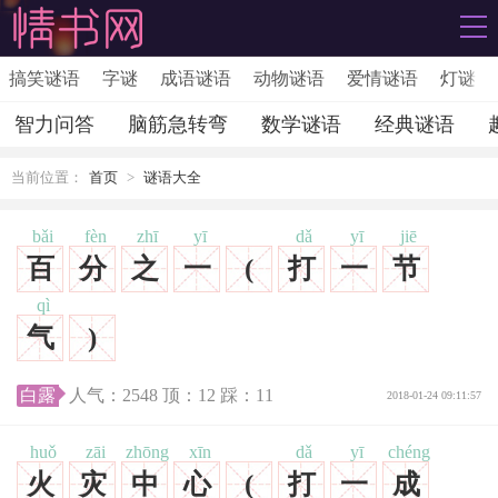
搞笑谜语
字谜
成语谜语
动物谜语
爱情谜语
灯谜
智力问答
脑筋急转弯
数学谜语
经典谜语
当前位置：
首页
>
谜语大全
bǎi
fèn
zhī
yī
dǎ
yī
jiē
百
分
之
一
(
打
一
节
qì
气
)
白露
人气：
2548
顶：
12
踩：
11
2018-01-24 09:11:57
huǒ
zāi
zhōng
xīn
dǎ
yī
chéng
火
灾
中
心
(
打
一
成