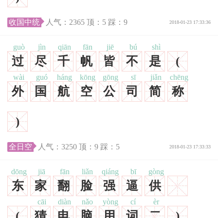
收国中统
人气：
2365
顶：
5
踩：
9
2018-01-23 17:33:36
guò
jìn
qiān
fān
jiē
bú
shì
过
尽
千
帆
皆
不
是
(
wài
guó
háng
kōng
gōng
sī
jiǎn
chēng
外
国
航
空
公
司
简
称
)
全日空
人气：
3250
顶：
9
踩：
5
2018-01-23 17:33:33
dōng
jiā
fān
liǎn
qiáng
bī
gòng
东
家
翻
脸
强
逼
供
cāi
diàn
nǎo
yòng
cí
èr
(
猜
电
脑
用
词
二
)