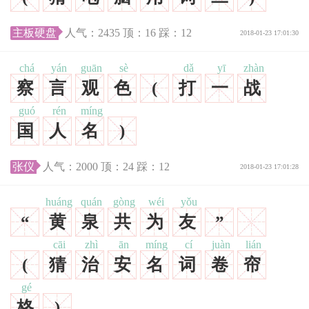
主板硬盘
人气：
2435
顶：
16
踩：
12
2018-01-23 17:01:30
chá
yán
guān
sè
dǎ
yī
zhàn
察
言
观
色
(
打
一
战
guó
rén
míng
国
人
名
)
张仪
人气：
2000
顶：
24
踩：
12
2018-01-23 17:01:28
huáng
quán
gòng
wéi
yǒu
“
黄
泉
共
为
友
”
cāi
zhì
ān
míng
cí
juàn
lián
(
猜
治
安
名
词
卷
帘
gé
格
)