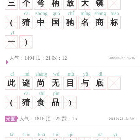
三
个
弯
柄
放
大
镜
cāi
zhōng
guó
chí
míng
shāng
biāo
(
猜
中
国
驰
名
商
标
yī
一
)
人气：
1494
顶：
21
踩：
12
2018-01-23 15:47:07
cǐ
mí
shàng
wú
mù
yǔ
dǐ
此
谜
尚
无
目
与
底
cāi
shí
pǐn
(
猜
食
品
)
光面
人气：
1816
顶：
25
踩：
15
2018-01-23 15:47:04
kě
lián
huā
luò
qù
dǎ
yī