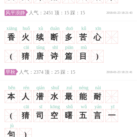
风平浪静
人气：
2451
顶：
15
踩：
15
2018-01-23 18:21:43
xiāng
huǒ
xù
duàn
duō
kǔ
xīn
香
火
续
断
多
苦
心
cāi
táng
shī
piān
mù
(
猜
唐
诗
篇
目
)
早秋
人气：
2374
顶：
25
踩：
15
2018-01-23 18:21:41
běn
rén
qián
shuǐ
zuì
néng
nài
本
人
潜
水
最
能
耐
cāi
sī
kōng
shǔ
wǔ
yán
yī
(
猜
司
空
曙
五
言
一
jù
句
)