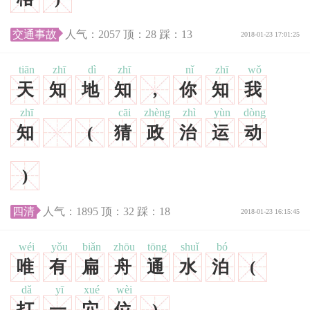
交通事故
人气：
2057
顶：
28
踩：
13
2018-01-23 17:01:25
tiān
zhī
dì
zhī
nǐ
zhī
wǒ
天
知
地
知
,
你
知
我
zhī
cāi
zhèng
zhì
yùn
dòng
知
(
猜
政
治
运
动
)
四清
人气：
1895
顶：
32
踩：
18
2018-01-23 16:15:45
wéi
yǒu
biǎn
zhōu
tōng
shuǐ
bó
唯
有
扁
舟
通
水
泊
(
dǎ
yī
xué
wèi
打
一
穴
位
)