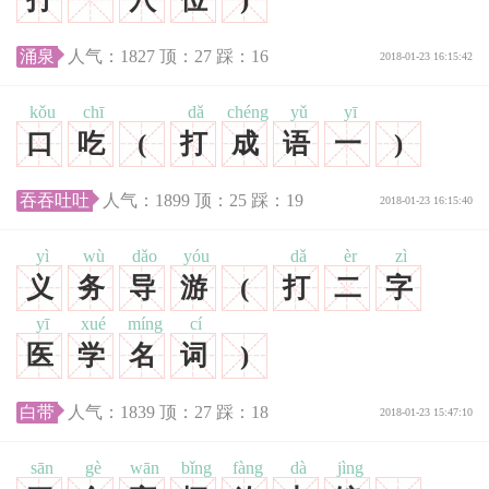
涌泉
人气：
1827
顶：
27
踩：
16
2018-01-23 16:15:42
kǒu
chī
dǎ
chéng
yǔ
yī
口
吃
(
打
成
语
一
)
吞吞吐吐
人气：
1899
顶：
25
踩：
19
2018-01-23 16:15:40
yì
wù
dǎo
yóu
dǎ
èr
zì
义
务
导
游
(
打
二
字
yī
xué
míng
cí
医
学
名
词
)
白带
人气：
1839
顶：
27
踩：
18
2018-01-23 15:47:10
sān
gè
wān
bǐng
fàng
dà
jìng