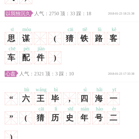
以我独沉久
人气：
2750
顶：
33
踩：
18
2018-01-23 18:21:38
sī
móu
cāi
tiě
lù
kè
思
谋
(
猜
铁
路
客
chē
pèi
jiàn
车
配
件
)
心盘
人气：
2321
顶：
3
踩：
10
2018-01-23 17:33:38
liù
wáng
bì
sì
hǎi
yī
“
六
王
毕
,
四
海
一
cāi
lì
shǐ
nián
hào
èr
”
(
猜
历
史
年
号
二
)