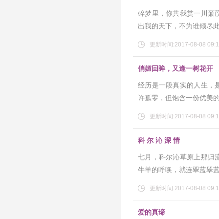
碎梦里，你共我赏一川蒹
出我的天下，不为谁倾尽
更新时间:2017-08-08 09:1
俏媚回眸，又逢一树花开
经历是一段真实的人生，
许孤零，但饱含一份优美
更新时间:2017-08-08 09:1
科 尔 沁 深 情
七月，科尔沁草原上那归
牛羊的呼唤，就连翠蓝翠
更新时间:2017-08-08 09:1
爱的真谛