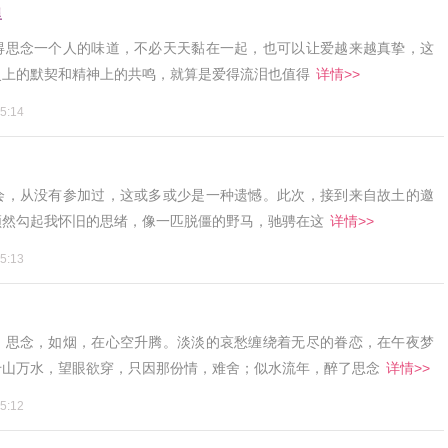
里
得思念一个人的味道，不必天天黏在一起，也可以让爱越来越真挚，这
灵上的默契和精神上的共鸣，就算是爱得流泪也值得
详情>>
5:14
会，从没有参加过，这或多或少是一种遗憾。此次，接到来自故土的邀
顿然勾起我怀旧的思绪，像一匹脱僵的野马，驰骋在这
详情>>
5:13
；思念，如烟，在心空升腾。淡淡的哀愁缠绕着无尽的眷恋，在午夜梦
千山万水，望眼欲穿，只因那份情，难舍；似水流年，醉了思念
详情>>
5:12