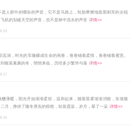
不是人群中的嘈杂的声音，它不是马路上，轮胎摩擦地面那刺耳的尖锐
中飞机的划破天空的声音，也不是林中流水的声音
详情>>
6:18
淙淙流淌，时光的车辙碾成生命的画卷，卷卷铺着柔情，卷卷铺着蜜意。
春到银装素裹的冬，悄悄来临，历经多少繁华与落
详情>>
6:17
微醺薄暖，阳光开始渐渐柔软，温和起来，随着晨雾渐渐消散，东墙微
。二月，挣掉了隆冬厚实的桎梏，轻装霞染，岁月，晕了一朵
详情>>
6:16