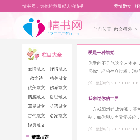
情书网，为你推荐最感人的情书
爱情散文
抒
当前位置:
散文精选
>
爱是一种错觉
栏目大全
你爱的不是他这个人本身
爱情散文
抒情散文
斥你年轻的生命过程，消
散文诗
精美散文
更新时间:2017-10-09 10:1
优美散文
伤感散文
情感散文
哲理散文
我来过你的世界
写景散文
英语散文
一方残阳斜铺成诗笺，暮
古代散文
名家散文
别，如你脚步声零零碎碎
经典散文
更新时间:2017-10-09 10:1
精选推荐