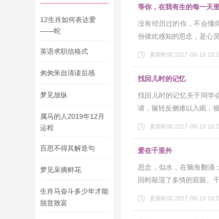
等你，在我有生的每一天
12生肖如何表达爱
没有经历过的你，不会懂
——蛇
份彼此感知的思念，是心
英语求职信格式
更新时间:2017-08-10 10:2
匆匆朱自清读后感
找回儿时的记忆
梦见放纵
找回儿时的记忆关于同学
请，辗转反侧难以入眠，
属马的人2019年12月
更新时间:2017-08-10 10:2
运程
百思不得其解造句
爱在千里外
思念，似水，在脑海翻涌
梦见采摘鲜花
回时敲湿了多情的双眼。
生肖马奋斗多少年才能
更新时间:2017-08-10 10:2
脱贫致富