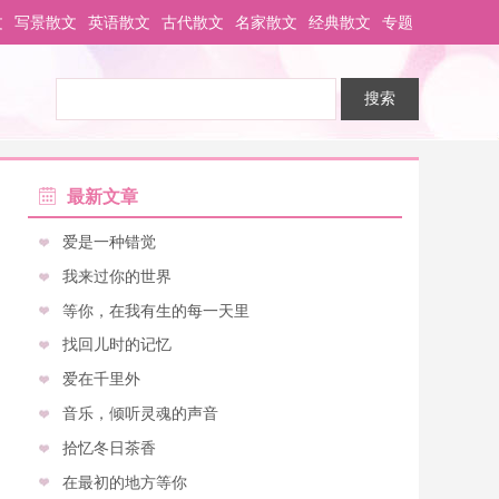
文
写景散文
英语散文
古代散文
名家散文
经典散文
专题
最新文章
爱是一种错觉
我来过你的世界
等你，在我有生的每一天里
找回儿时的记忆
爱在千里外
音乐，倾听灵魂的声音
拾忆冬日茶香
在最初的地方等你