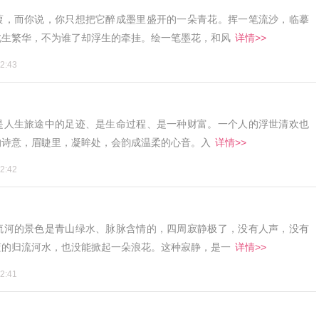
葭，而你说，你只想把它醉成墨里盛开的一朵青花。挥一笔流沙，临摹
此生繁华，不为谁了却浮生的牵挂。绘一笔墨花，和风
详情>>
2:43
是人生旅途中的足迹、是生命过程、是一种财富。一个人的浮世清欢也
的诗意，眉睫里，凝眸处，会韵成温柔的心音。入
详情>>
2:42
流河的景色是青山绿水、脉脉含情的，四周寂静极了，没有人声，没有
蓝的归流河水，也没能掀起一朵浪花。这种寂静，是一
详情>>
2:41