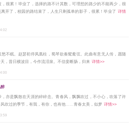
波，很累！毕业了，选择的路不计其数，可理想的路少的不能再少，很
花离开了，校园的路结束了，人生只剩孤单的影子，很累！毕业了
详情
4:02
素愁不眠。赵瑟初停凤凰柱，蜀琴欲奏鸳鸯弦。此曲有意无人传，愿随
青天，昔日横波目，今作流泪泉。不信妾断肠，归来
详情>>
4:00
儿醉
沙，亦是飘散在天涯的碎碎念。青春风，飘飘吹过，不小心，吹落了许
年风吹过的季节，有我，有你，也有他……青春太美，似梦
详情>>
3:59