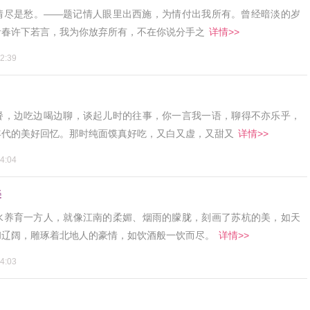
情尽是愁。——题记情人眼里出西施，为情付出我所有。曾经暗淡的岁
青春许下若言，我为你放弃所有，不在你说分手之
详情>>
2:39
餐，边吃边喝边聊，谈起儿时的往事，你一言我一语，聊得不亦乐乎，
年代的美好回忆。那时纯面馍真好吃，又白又虚，又甜又
详情>>
4:04
美
水养育一方人，就像江南的柔媚、烟雨的朦胧，刻画了苏杭的美，如天
和辽阔，雕琢着北地人的豪情，如饮酒般一饮而尽。
详情>>
4:03
？