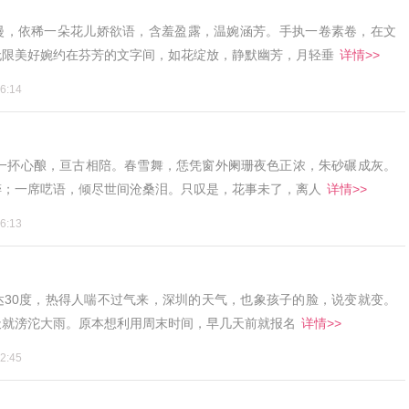
漫，依稀一朵花儿娇欲语，含羞盈露，温婉涵芳。手执一卷素卷，在文
无限美好婉约在芬芳的文字间，如花绽放，静默幽芳，月轻垂
详情>>
6:14
，一抔心酿，亘古相陪。春雪舞，恁凭窗外阑珊夜色正浓，朱砂碾成灰。
醉；一席呓语，倾尽世间沧桑泪。只叹是，花事未了，离人
详情>>
6:13
达30度，热得人喘不过气来，深圳的天气，也象孩子的脸，说变就变。
天就滂沱大雨。原本想利用周末时间，早几天前就报名
详情>>
2:45