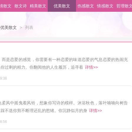
情散文
散文诗
精美散文
优美散文
伤感散文
情感散文
哲理散
优美散文
>
列表
，而是恋爱的感觉，你需要有一种恋爱的味道恋爱的气息恋爱的热闹充
耗你过剩的精力。你翻阅他的人生履历，追寻着
详情>>
9:36
色柔风中摇曳着风铃，想象你写诗的模样。沐浴秋色，落叶喃喃向树告
，踩不迭你剪不断理还乱的愁绪。你沉静似月的身
详情>>
8:56