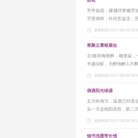
如花
芳华如花，朦胧诗梦幽芳
字里徜徉，任诗意溢涟，
更新时间:2017-08-09 09:0
寒聚尘寰银粟妆
文/嬿郅梅香醉，幽篁寐
半盏绿蚁，天醉地醉人不
更新时间:2017-08-09 09:0
偶遇阳光绿源
五月的南方，温度已经高
头一天还艳阳高照，第二
更新时间:2017-08-08 09:1
锦书浅墨寄长情