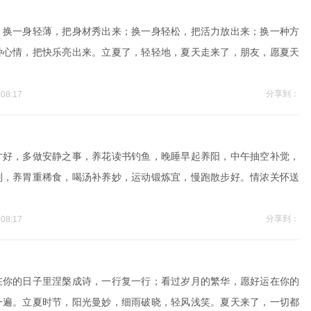
；换一身轻薄，把身材秀出来；换一身轻松，把活力放出来；换一种方
种心情，把快乐亮出来。立夏了，轻轻地，夏天走来了，朋友，愿夏天
分享到：
08:17
才好，多做安静之事，养花读书钓鱼，晚睡早起养阳，中午抽空补觉，
别，养胃重稀食，喝汤补养妙，运动锻炼宜，慢跑散步好。情浓关怀送
分享到：
08:17
在你的日子里涅槃成诗，一行复一行；看过岁月的繁华，愿好运在你的
一遍。立夏时节，阳光曼妙，细雨破晓，轻风浅笑。夏天来了，一切都