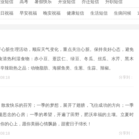
毕业短信
高考
暑假快乐
开业短信
乔迁短信
升职短信
生日祝福
早安祝福
晚安祝福
健康短信
生活短信
生病问候
于心脏生理活动，顺应天气变化，重点关注心脏。保持良好心态，避免
食清热利湿食物：赤小豆、薏苡仁、绿豆、冬瓜、丝瓜、水芹、黑木
，辛辣助热之品：动物脂肪、海腥鱼类、生葱、生蒜、辣椒。
分享到：
08:18
，散发快乐的芬芳；一季的梦想，展开了翅膀，飞往成功的方向；一季
漫思念的心房；一季的希望，开遍了田野，肥沃幸福的土壤。立夏时
到你的心上，愿你美丽心情飘扬，甜蜜日子绵长！
分享到：
08:18