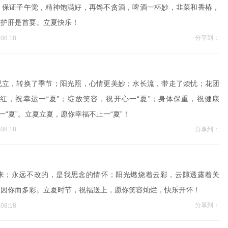
，保证子午觉，精神饱满好，再馋不贪酒，啤酒一杯妙，韭菜和香椿，
，护肝是首要。立夏快乐！
分享到：
08:18
已立，转换了季节；阳光照，心情更美妙；水长流，带走了烦忧；花团
红，祝幸运一“夏”；绽放笑容，祝开心一“夏”；身体保重，祝健康
一“夏”。立夏立夏，愿你幸福不止一“夏”！
分享到：
08:18
来；永远不改的，是我思念的情怀；阳光燃烧着云彩，云隙透露着关
天因你而多彩。立夏时节，祝福送上，愿你笑容灿烂，快乐开怀！
分享到：
08:18