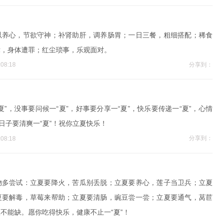
以养心，节欲守神；补肾助肝，调养肠胃；一日三餐，粗细搭配；稀食
律，身体遭罪；红尘琐事，乐观面对。
分享到：
08:18
”，没事要问候一“夏”，好事要分享一“夏”，快乐要传递一“夏”，心情
日子要清爽一“夏”！祝你立夏快乐！
分享到：
08:18
物多尝试：立夏要降火，苦瓜别丢脱；立夏要养心，莲子当卫兵；立夏
夏要解毒，草莓来帮助；立夏要清肠，豌豆尝一尝；立夏要通气，莴苣
不能缺。愿你吃得快乐，健康不止一“夏”！