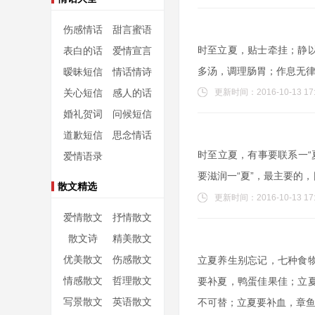
伤感情话
甜言蜜语
时至立夏，贴士牵挂；静
表白的话
爱情宣言
多汤，调理肠胃；作息无
暧昧短信
情话情诗
关心短信
感人的话
更新时间：2016-10-13 17:
婚礼贺词
问候短信
道歉短信
思念情话
时至立夏，有事要联系一“夏
爱情语录
要滋润一“夏”，最主要的，
散文精选
更新时间：2016-10-13 17:
爱情散文
抒情散文
散文诗
精美散文
优美散文
伤感散文
立夏养生别忘记，七种食
情感散文
哲理散文
要补夏，鸭蛋佳果佳；立
写景散文
英语散文
不可替；立夏要补血，章鱼