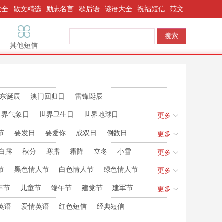
大全
散文精选
励志名言
歇后语
谜语大全
祝福短信
范文
其他短信
东诞辰
澳门回归日
雷锋诞辰
世界气象日
世界卫生日
世界地球日
更多
国际接吻日
世界人口日
世界动物日
节
要发日
要爱你
成双日
倒数日
更多
安全日
誓爱妻
我要妻
我要发
我爱发
白露
秋分
寒露
霜降
立冬
小雪
更多
节
黑色情人节
白色情人节
绿色情人节
更多
年节
儿童节
端午节
建党节
建军节
更多
诞日
腊八节
闰年闰月
貔貅生日
英语
爱情英语
红色短信
经典短信