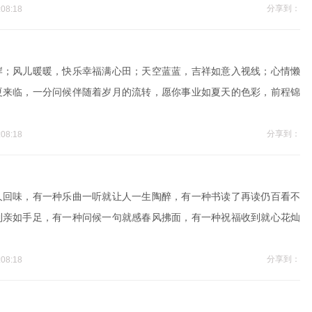
分享到：
08:18
岸；风儿暖暖，快乐幸福满心田；天空蓝蓝，吉祥如意入视线；心情懒
夏来临，一分问候伴随着岁月的流转，愿你事业如夏天的色彩，前程锦
分享到：
08:18
久回味，有一种乐曲一听就让人一生陶醉，有一种书读了再读仍百看不
到亲如手足，有一种问候一句就感春风拂面，有一种祝福收到就心花灿
分享到：
08:18