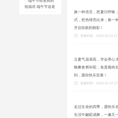
端午节给老师的
祝福语 端午节送老
换一种语言，把夏日呼唤
式，把热情亮出来；换一
开启你新的精彩！
更新时间：2016-10-13 17:
立夏气温渐高，学会养心
晚餐食粥补阳，鱼蛋瘦肉
到，愿你快乐安康！
更新时间：2016-10-13 17:
走过生命的四季，愿快乐
生活中翩跹成舞，一遍又