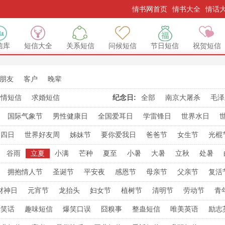
情书网首页
情书大全
情话
信库
短信大全
关系短信
问候短信
节日短信
祝贺短信
朋友
客户
晚辈
爱情短信
求婚短信
纪念日:
全部
南京大屠杀
毛泽
国际气象节
男性健康日
全国爱耳日
学雷锋日
世界水日
无烟日
国际宽容日
消费者日
艾滋病日
糖尿病日
国际禁毒日
不四日
世界好友周
姊妹节
要你爱我日
爸爸节
女生节
光棍
己日
反转日
亲亲日
发财日
就要爱
双十
双十二
要爱日
谷雨
立夏
小满
芒种
夏至
小暑
大暑
立秋
处暑
久久节
要顺日
闺蜜日
拥抱情人节
圣诞节
平安夜
感恩节
母亲节
父亲节
复活
节
巴西情人节
银色情人节
财神日
元宵节
龙抬头
妇女节
植树节
清明节
劳动节
青
庆节
扫尘日
祈福日
送穷日
玉皇诞辰
记者节
护士节
佛
冷笑话
趣味短信
爆笑口误
囧糗事
整蛊短信
唯美英语
励志