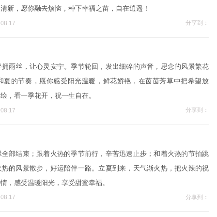
着清新，愿你融去烦恼，种下幸福之苗，自在逍遥！
分享到：
08:17
轻拥雨丝，让心灵安宁。季节轮回，发出细碎的声音，思念的风景繁花
和夏的节奏，愿你感受阳光温暖，鲜花娇艳，在茵茵芳草中把希望放
描绘，看一季花开，祝一生自在。
分享到：
08:17
碌全部结束；跟着火热的季节前行，辛苦迅速止步；和着火热的节拍跳
火热的风景散步，好运陪伴一路。立夏到来，天气渐火热，把火辣的祝
心情，感受温暖阳光，享受甜蜜幸福。
分享到：
08:17