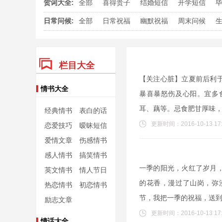
贺词大全:
全部
喜得贵子
结婚短信
开学短信
日常问候:
全部
日常祝福
幽默祝福
周末问候
栏目大全
【关注心脏】立夏前后利
情书大全
暴喜暴怒伤及心阳。宜多
耳、藕等。忌食肥甘厚味
经典情书
表白的话
更新时间：2016-10-13 17:
恋爱技巧
暧昧短信
爱情文章
伤感情书
感人情书
搞笑情书
一季的阳光，火红了岁月
英文情书
情人节日
的花香，漫过了山岗，弥
热恋情书
初恋情书
节，我把一季的祝福，送
励志文章
更新时间：2016-10-13 17:
情话大全