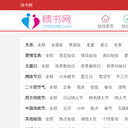
情书网
短信首页
短
关系:
全部
女朋友
男朋友
老婆
老公
长辈
爱情宝典:
全部
思念短信
情话短信
表白短信
主题日:
全部
世界勤俭日
世界厕所日
世界问候日
国际秘书日
世界微笑日
国际家庭日
世界
网络节日:
全部
小光棍节
爱之日
雪泪节
不三
世界邮政日
国际盲人节
世界读书日
誓要爱
铁哥们日
誓要发
我爱你
爱
二十四节气:
全部
立春
雨水
惊蛰
春分
清明
我爱妻
亲一亲
世界最疼姐妹日
男人节
大雪
冬至
小寒
大寒
西方传统节:
全部
日记情人节
橙色情人节
情人节
愚人节
万圣节
玫瑰情人节
亲吻情人
中国传统节:
全部
元旦
小年
除夕
春节
五路
七夕节
中元节
教师节
中秋节
国
其他短信:
全部
热点短信
感悟人生
个性签名
观世音菩萨出家日