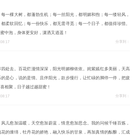
；每一棵大树，都蓬勃生机；每一丝阳光，都明媚和煦；每一缕轻风，
，都柔软回忆；每一份快乐，都无需寻觅；每一个日子，都值得珍惜。
情蜜中泡，身体更安好，潇洒又逍遥！
分享到：
08:17
节四处去。百花烂漫情深深，阳光明媚柳依依。姹紫嫣红多美丽，天高
乐的是心，说的是情。且伴阳光，款步慢行，让忙碌的脚停一停，把疲
乐喜相聚，日子越过越甜蜜！
分享到：
08:17
，风儿愈加温暖，天空愈加蔚蓝，情意愈加思念。我的问候千锤百炼，
瑰花的缠绵，牡丹花的娇艳，融入快乐的甘泉，再加真情的酝酿，汇成