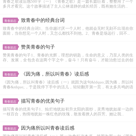
青春之歌读后感500字（一）《青春之歌》是一篇长篇巨着，整整用了一个
多月才看完。这个故事描述了主人公林道静的成长经历，既有她生活的...
致青春中的经典台词
青春励志
致青春中的经典台词1、当你越讨厌一个人时，他就会无时无刻不出现在你
面前，当你想见一个人时，又怎么都找不到他。2、青春是场远行，回不...
赞美青春的句子
青春励志
赞美青春的句子1、青春的光辉，理想的钥匙，生命的意义，乃至人类的生
存、发展，全包含在这两个字之中，奋斗！只有奋斗，才能治愈过去的创
伤；只...
《因为痛，所以叫青春》读后感
青春励志
《因为痛，所以叫青春》读后感（一）就因为这句&ldquo;因为痛，所以叫
青春&rdquo;，于是我停下手中的活儿，轻轻翻开第一页，有太多共鸣的语
言把...
描写青春的优美句子
青春励志
描写青春的优美句子1、灿烂地犹如初升太阳的面纱，灵秀地犹如崖一边的
一枝百合，热情地犹如一株红色的玫瑰，散发着撩人的芬芳。她让我...
因为痛所以叫青春读后感
青春励志