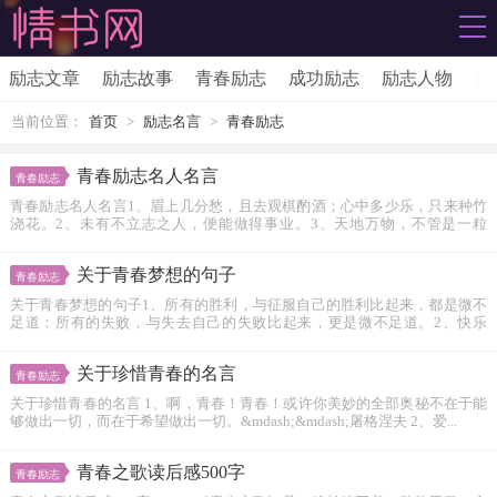
励志文章
励志故事
青春励志
成功励志
励志人物
励
当前位置：
首页
>
励志名言
>
青春励志
青春励志名人名言
青春励志
青春励志名人名言1、眉上几分愁，且去观棋酌酒；心中多少乐，只来种竹
浇花。2、未有不立志之人，便能做得事业。3、天地万物，不管是一粒
沙，...
关于青春梦想的句子
青春励志
关于青春梦想的句子1、所有的胜利，与征服自己的胜利比起来，都是微不
足道；所有的失败，与失去自己的失败比起来，更是微不足道。2、快乐
要...
关于珍惜青春的名言
青春励志
关于珍惜青春的名言 1、啊，青春！青春！或许你美妙的全部奥秘不在于能
够做出一切，而在于希望做出一切。&mdash;&mdash;屠格涅夫 2、爱...
青春之歌读后感500字
青春励志