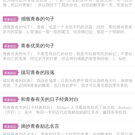
因为痛所以叫青春读后感（一）第一次拿起这本书，就因为那一句《因为
痛，所以叫青春》，所以我停下了我的步伐，轻轻的翻开第一页，里面似乎
有吸...
感慨青春的句子
青春励志
感慨青春的句子1、青春，也是一个永恒不朽的话题。回想，那些拥有青春
岁月的笑脸，心里涌起一股一股的暖流。也依稀记起，那是一个明媚的...
青春优美的句子
青春励志
青春优美的句子1、不要责怪自己的轻狂，那是年轻最明亮的标记；不要自
卑自己的浅薄，经过岁月的打磨，你会得到满载的智慧和经验。2、灿烂...
描写青春的段落
青春励志
描写青春的段落1、我喜欢做梦，只因为在梦中我可以放肆地大叫，放肆地
奔跑，不必惧惮青春的飘离；也只有在梦中，我才可以看见那四季常青的...
和青春有关的日子经典对白
青春励志
和青春有关的日子经典对白1、&ldquo;人活着就有劲死了就没劲。&rdquo;
（乔乔）2、高洋：每回一学到近代史我都他妈面红耳赤，嫌我爷爷给我...
摘抄青春励志名言
青春励志
摘抄青春励志名言1、青春时代是一个短暂的美梦，当你醒来时，它早已消