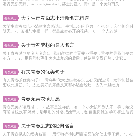
逝得无影无踪。 &mdash;&mdash; 莎士比亚2、青年是一个美好而又...
大学生青春励志小清新名言精选
青春励志
大学生青春励志小清新名言精选1、生活总会给你另一个机会，这个机会叫
明天。2、苦难与幸福一样，都是生命盛开的花朵。3、一个人的梦...
关于青春梦想的名人名言
青春励志
关于青春梦想的名人名言1、我们占据的位置并不重要，重要的是我们要去
的方向。2、用强烈欲望作为达成梦想的后盾，使欲望变得狂热，让它...
有关青春的优美句子
青春励志
有关青春的优美句子1、青年时代太放纵就会失去心灵的滋润，太节制就会
变成死脑筋。2、太过美好的东西从来都不适合经历，因为一旦经历...
青春无美衣读后感
青春励志
青春无美衣读后感（一）故事是这样的，有一个小女孩和别人不一样，她没
有爸爸也没有妈妈，是年迈的外婆把她带大，独自担负她的学习和生活费
用...
关于青春励志的经典名言
青春励志
关于青春励志的经典名言1、用行动祈祷比用言语更能够使上帝了解。2、心