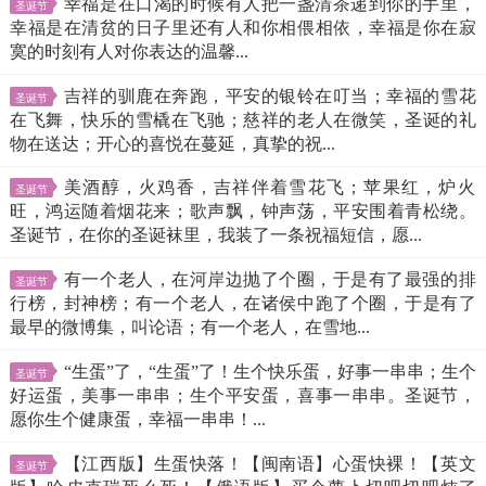
幸福是在口渴的时候有人把一盏清茶递到你的手里，
圣诞节
幸福是在清贫的日子里还有人和你相偎相依，幸福是你在寂
寞的时刻有人对你表达的温馨...
吉祥的驯鹿在奔跑，平安的银铃在叮当；幸福的雪花
圣诞节
在飞舞，快乐的雪橇在飞驰；慈祥的老人在微笑，圣诞的礼
物在送达；开心的喜悦在蔓延，真挚的祝...
美酒醇，火鸡香，吉祥伴着雪花飞；苹果红，炉火
圣诞节
旺，鸿运随着烟花来；歌声飘，钟声荡，平安围着青松绕。
圣诞节，在你的圣诞袜里，我装了一条祝福短信，愿...
有一个老人，在河岸边抛了个圈，于是有了最强的排
圣诞节
行榜，封神榜；有一个老人，在诸侯中跑了个圈，于是有了
最早的微博集，叫论语；有一个老人，在雪地...
“生蛋”了，“生蛋”了！生个快乐蛋，好事一串串；生个
圣诞节
好运蛋，美事一串串；生个平安蛋，喜事一串串。圣诞节，
愿你生个健康蛋，幸福一串串！...
【江西版】生蛋快落！【闽南语】心蛋快裸！【英文
圣诞节