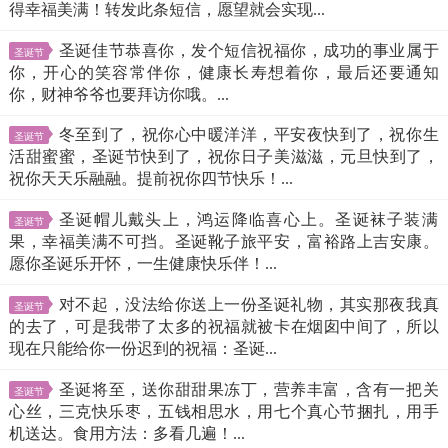
得幸福美满！转发此条短信，愿望就会实现...
圣诞佳节恭喜你，发个短信祝福你，成功的事业属于
圣诞节
你，开心的笑容常伴你，健康长寿想着你，最后还要通知
你，财神爷爷也要拜访你哦。...
冬至到了，祝你心中暖洋洋，平安夜快到了，祝你生
圣诞节
活甜蜜蜜，圣诞节快到了，祝你日子美滋滋，元旦快到了，
祝你天天乐融融。提前祝你四节快乐！...
圣诞帽儿戴头上，鸿运降临喜心上。圣诞袜子装满
圣诞节
果，幸福美满不可挡。圣诞靴子旅平安，富裕路上吉安康。
愿你圣诞乐开怀，一生健康快乐伴！...
对不起，没法给你送上一份圣诞礼物，其实那夜我真
圣诞节
的去了，可是我带了太多的祝福就被卡在烟囱中间了，所以
现在只能给你一份迟到的祝福：圣诞...
圣诞将至，送你甜甜果冻丁，营养丰富，含有一把关
圣诞节
心丝，三克快乐枣，五钱相思水，用七个真心节捆扎，用手
机送达。食用方法：多看几遍！...