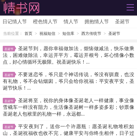
日记情人节
橙色情人节
情人节
拥抱情人节
圣诞节
当前位置：
首页
>
祝福短信
>
短信库
>
西方传统节
>
圣诞节
圣诞节到，愿你幸福做加法，烦恼做减法，快乐做乘
圣诞节
法，困难做除法，幸运开平方，霉运开根号，坏心情像小数
点，好心情循环无极限。祝圣诞快乐！...
不要迷恋爷，爷只是个神话传说，爷没有驯鹿，也没
圣诞节
有礼物，爷不会钻烟囱，爷只会给你祝福：平安夜平安，圣
诞节快乐！...
圣诞将至，祝你的身体像圣诞老人一样健康，事业像
圣诞节
雪橇车一样没有阻力，生活像圣诞树一样多姿多彩；钞票像
圣诞老人包袱里的礼物一样，永远都...
平安夜到了，送你一个许愿瓶：愿圣诞礼物堆积如
圣诞节
山，圣诞祝福收也收不完，健康平安与你终生相伴，日子过