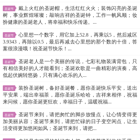
戴上火红的圣诞帽，生活红红火火；装饰闪亮的圣诞
圣诞节
树，事业辉煌璀璨；敲响吉祥的圣诞钟，工作一帆风顺；妆
扮健康的圣诞老人，将幸福和快乐传递。...
心里想一个数字，用它加上52.8，再乘以5，然后减区
圣诞节
3.9343，再除以0.5，最后再减去心里想的那个数的十倍，答
案很浪漫哦！祝圣诞节快乐！...
圣诞老人是一个美丽的传说，七彩礼物装满背包，只
圣诞节
有相信美好的人才能看到；圣诞欢歌是一曲精彩的演奏，高
低起伏婉转悠扬，只有满心欢乐的人...
装扮圣诞树，备好圣诞餐，愿你圣诞快乐平安，送出
圣诞节
平安果，端出幸福茶，愿你圣诞乐哈哈，吉祥来相伴，祝福
来问候，愿你圣诞更狂欢，幸福日子，温暖祝福...
圣诞节来到，请把匆忙的脚步放慢点，让心情变得更
圣诞节
加美丽从容；圣诞节来到，请把忙碌的日子变空闲点，让生
活变得更加悠闲如风；圣诞节来到，请把...