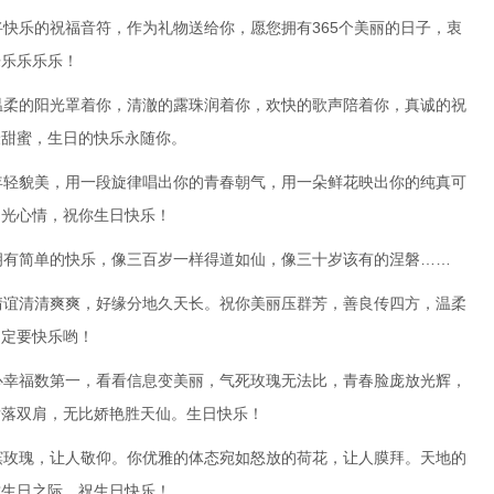
将快乐的祝福音符，作为礼物送给你，愿您拥有365个美丽的日子，衷
乐乐乐乐乐！
温柔的阳光罩着你，清澈的露珠润着你，欢快的歌声陪着你，真诚的祝
最甜蜜，生日的快乐永随你。
年轻貌美，用一段旋律唱出你的青春朝气，用一朵鲜花映出你的纯真可
阳光心情，祝你生日快乐！
拥有简单的快乐，像三百岁一样得道如仙，像三十岁该有的涅磐……
情谊清清爽爽，好缘分地久天长。祝你美丽压群芳，善良传四方，温柔
日定要快乐哟！
心幸福数第一，看看信息变美丽，气死玫瑰无法比，青春脸庞放光辉，
发落双肩，无比娇艳胜天仙。生日快乐！
槟玫瑰，让人敬仰。你优雅的体态宛如怒放的荷花，让人膜拜。天地的
你生日之际，祝生日快乐！