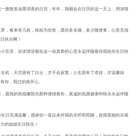
成一册散发油墨清香的日历；年年，我都会在日历的这一天上，用深情
发芽，春来有几枝，枝枝为你发，愿你多采撷，多少随便拿，心意无须
生日快乐啊！
小小言语，浓浓情谊都在这一份真挚的心意永远伴随着你我祝你生日快
了生机；天空因有了白云，才不会寂寞；人生因有了牵挂，才温馨灿
为有你，我过的很开心。
你，愿我的祝福像阳光那样缠绕着你，真诚的祝愿健康和快乐永远伴随
你生日充满温馨，感谢你一直以来对我的关怀和照顾，祝我美丽的乐观
活力的姐姐生日快乐！