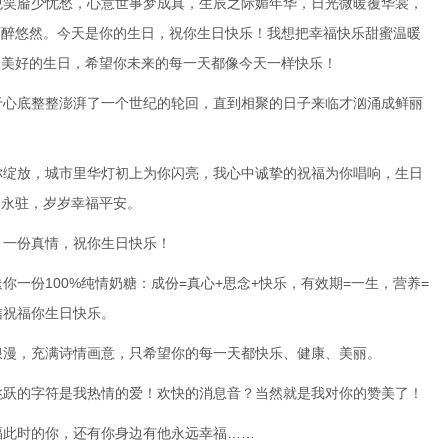
悦笑靥少忧愁，心意世事梦成真，生辰之际媚年华，日光微暖覆华裳，
酒醉悠然。今天是你的生日，祝你生日快乐！我想把幸福快乐甜蜜温暖
最美好的生日，希望你未来的每一天都像今天一样快乐！
于心底整整澎湃了一个世纪的轮回，直到相聚的日子来临才汹涌成鲜丽
你绽放，城市里华灯初上为你闪亮，我心中诚挚的祝福为你唱响，生日
春永驻，岁岁幸福平安。
，一份真情，祝你生日快乐！
你一份100%纯情奶糖：成份=真心+思念+快乐，有效期=一生，营养=
信祝福你生日快乐。
浪漫，充满诗情画意，只希望你的每一天都快乐、健康、美丽。
跳跃的字符是我热情的爱！欢快的消息音？当然就是我对你的赞美了！
福此时的你，还有你身边有他永远幸福……