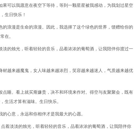
如果可以我愿意在夜空下等待，等到一颗星星被我感动，为我划过星空
边，生日快乐！
色的浪漫是生命的浪漫。因此，我选择了这个绿色的世界，馈赠给你的
春常在。
淡淡的烛光，听着轻轻的音乐，品着浓浓的葡萄酒，让我陪伴你渡过一
身材越来越魔鬼，女人味越来越浓烈，笑容越来越迷人，气质越来越优
按点睡。看上就买甭嫌贵，决不和环境来作对。得空与友聚聚会，既有
费，生活才算有滋味。生日快乐。
我的心意，永远和你相伴才是我最大的心愿。
，点着淡淡的烛光，听着轻轻的音乐，品着浓浓的葡萄酒，让我陪伴你