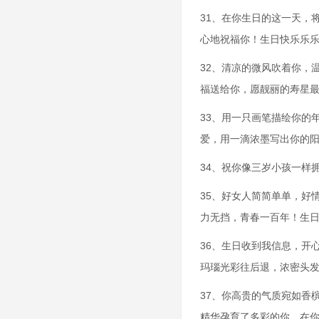
31、在你生日的这一天，
心地祝福你！生日快乐乐
32、清凉的微风吹着你，
福送给你，愿靓丽的寿星
33、用一只画笔描绘你的
爱，用一滴浓墨写出你的
34、祝你像三岁小孩一样
35、好女人简简单单，好
力无挡，青春一百年！生
36、生日收到我信息，开
玛瑙光彩往后退，浓密头
37、你高贵的气质宛如香
精华孕育了多彩的你，在