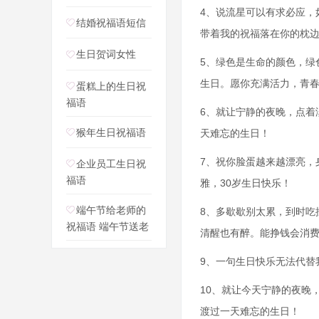
4、说流星可以有求必应，
结婚祝福语短信
带着我的祝福落在你的枕
生日贺词女性
5、绿色是生命的颜色，绿
生日。愿你充满活力，青
蛋糕上的生日祝
福语
6、就让宁静的夜晚，点着
猴年生日祝福语
天难忘的生日！
7、祝你脸蛋越来越漂亮，
企业员工生日祝
福语
雅，30岁生日快乐！
端午节给老师的
8、多歇歇别太累，到时吃
祝福语 端午节送老
清醒也有醉。能挣钱会消
9、一句生日快乐无法代替
10、就让今天宁静的夜晚
渡过一天难忘的生日！