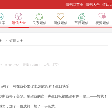
情书网首页
情书大全
情话
信库
短信大全
关系短信
问候短信
节日短信
祝贺短信
全
>
短信大全
责编：
admin
人气：
2774
6-19 20:33:56
行列了，可在我心里你永远是25岁！生日快乐！
垄断我每个美梦。希望我的这一声生日祝福能占有你一整天——想我！
魅力，加了一份成熟，加了一份智慧。