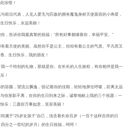
彼此珍惜！
流与前沿代表，人见人爱无与匹敌的拥有魔鬼身材天使面容的小寿星，
你生日快乐，永远美丽！
绕你，告诉你我最真挚的祝福：“所有好事都缠着你，幸福平安。”
却有着天使的美丽。虽然你不是公主，但却有着公主的气质。平凡而又
芳香。生日快乐，我的朋友！
了我一个特别的礼物，那就是你。在长长的人生旅程，有你相伴是我一
快乐！
你的容颜，望流云飘逸，惦记着你的佳期，轻轻地屏住呼吸，距离太远
福与你形影不离，在你的生日到来之际，诚挚地献上我的三个祝愿：一
福快乐；三愿你万事如意，笑容美丽！
时间属于“25岁女孩子”自己，浅含着长命百岁（一百个这样吉祥的日
（四分之一世纪的岁月）的生日祝福，呵呵！