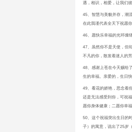
遇，相识，相爱，让我们
45、智慧与美貌并存，潮
在此我谨代表全天下祝愿
46、愿快乐幸福的光环缠
47、虽然你不是天使，但
不凡的你，散发着迷人的
48、感谢上苍在今天赐给
生的幸福。亲爱的，生日
49、看花的娇艳，思念着
还是无法感受到你，可祝
愿你身体健康；二愿你幸
50、这个祝福突出生日的
子）的寓意，说出了25岁