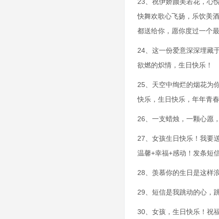
23、祝伊娇颜美若花，心
快舞欢歌心飞扬，乐饮美
都送给你，愿你度过一个
24、这一份爱意深深埋藏
欲燃的炽情，生日快乐！
25、天空中绚烂的烟花为
快乐，生日快乐，年年青
26、一支蜡烛，一颗心愿
27、女孩生日快乐！我要送
温馨+幸福+感动！发条短
28、羡慕你的生日是这样
29、短信是我跳动的心，
30、女孩，生日快乐！祝