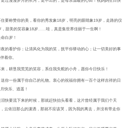
，走过漫漫岁月的长河，走不出的，是母亲温暖的心田！祝妈妈生日快
不住要称赞你的美，看你的秀发象18岁，明亮的眼睛象19岁，走路的仪
0岁，甜美的笑容象18岁……哇，真是集世界佳丽于一生啊！
祝你长命白岁！
整夜的看护你；让清风化为我的笑，抚平你驿动的心；让一切美好的事
陪伴着你。
再来，耕垦我荒芜的笑容，系住我失舵的小舟，愿你今日快乐！
，送你一份属于你自己的礼物。衷心的祝福你拥有一百个这样吉祥的日
岁月快乐、逍遥！
眼泪快要流下来的时候，那就赶快抬头看看，这片曾经属于我们个天
阔，云依旧那么的潇洒，那就不应该哭，因为我的离去，并没有带走你