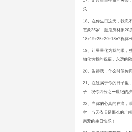
17、走过重重生命的关隘
乐！
18、在你生日这天，我忍
态象25岁，魔鬼身材象2
18+19+25+20+18=?
19、让星星化为我的眼，
物化为我的祝福，永远的
20、告诉我，什么时候你
21、在这属于你的日子里
子，祝你四分之一世纪的
22、当你的心真的在痛，
空；当天依旧是那么的广
亲爱的生日快乐！