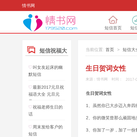
情书网
短信首页
短
当前位置:
首页
>
短信大
短信祝福大
全
生日贺词女性
叫女友起床的幽
默短信
来源：
情书网
时间：
2017-0
最新2017元旦祝
生日贺词女性
福语大全 元旦元
旦，
1、虽然你已大步迈入奔四
祝福老师生日的
话
2、你的微笑曾那么顽固地
周末发给客户的
3、你加了一岁，加了一份
短信