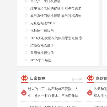
企业员工生日祝福语
端午节给老师的祝福语 端午节送老
春节真情回馈祝福语 春节祝福语给
元旦祝福语2016
祝福语生日快乐
2016关心女朋友的体贴思念短信 亲
结婚祝福语成语
重阳节祝福短信
2015羊年短信
日常祝福
幽默
过去的一页，能不翻就不要翻，人
昨天和
1
1
生，犹如一杯白开水，平淡而无味。
样衣服
但却在