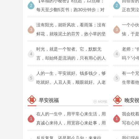
【幸福的小秘密】8点起，12点睡；
回宿舍
2
2
每天至少翻5页书；跑30分钟步；对
正在哭
1个陌
抽
没有阳光，就听风吹，看雨落；没有
一个小
3
3
鲜花，就嗅泥土的芬芳，效小草的坚
恼，于
强；没有
时光，就是一个智者。它，默默无
老师：“
4
4
言，却始终是流淌的，只有用心的人
吗？”小
才可感
是
人的一生，平安就好。钱多钱少，够
有一个
5
5
吃就好。人丑人美，顺眼就好。人老
生带着他
人
什么
早安祝福
晚安
在人的一生中，用平常心来生活，用
我会枕
1
1
真诚心来待人，用宽容心来处事，用
写在心
执着
我
反反复复，还是那么几句；来来往
我们现