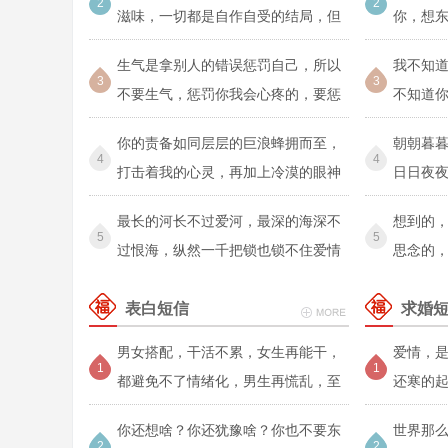
2
2
滋味，一切都是自作自受的结局，但
你，想
我
念
生气是拿别人的错误惩罚自己，所以
我不知
3
3
不要生气，惩罚你我会心疼的，要惩
不知道
罚
你的责备如同层层的巨浪蜂拥而至，
朝朝暮
4
4
打击着我的心灵，再加上冷漠的眼神
日日夜
一片
最长的河长不过爱河，最深的海深不
想到的
5
5
过恨海，纵然一千把锁也锁不住爱情
思念的
在有风
表白短信
求婚
男女搭配，干活不累，女生再能干，
爱情，
1
1
都避免不了情绪化，男生再慌乱，至
还寒的
少表面
万
你还想啥？你还犹豫啥？你也不要东
世界那
2
2