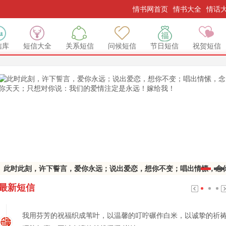
情书网首页
情书大全
情话
信库
短信大全
关系短信
问候短信
节日短信
祝贺短信
此时此刻，许下誓言，爱你永远；说出爱恋，想你不变；唱出情愫，念
天天；只想对你说：我们的爱情注定是永远！嫁给我！
最新短信
我用芬芳的祝福织成苇叶，以温馨的叮咛碾作白米，以诚挚的祈