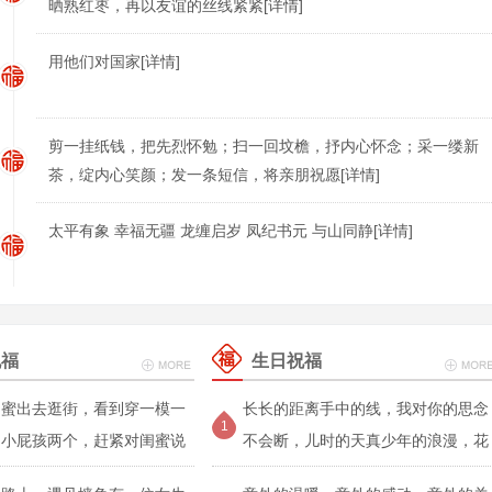
晒熟红枣，再以友谊的丝线紧紧[详情]
用他们对国家[详情]
剪一挂纸钱，把先烈怀勉；扫一回坟檐，抒内心怀念；采一缕新
茶，绽内心笑颜；发一条短信，将亲朋祝愿[详情]
太平有象 幸福无疆 龙缠启岁 凤纪书元 与山同静[详情]
祝福
生日祝福
闺蜜出去逛街，看到穿一模一
长长的距离手中的线，我对你的思念
1
的小屁孩两个，赶紧对闺蜜说
不会断，儿时的天真少年的浪漫，花
开