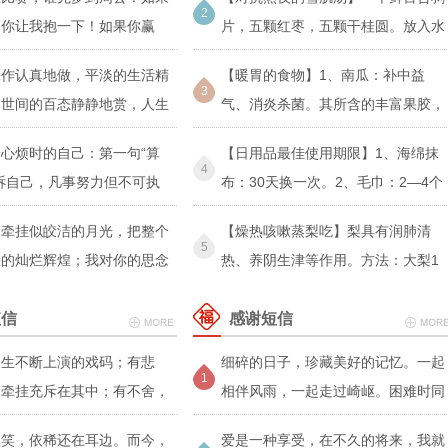
2
，你让我抱一下！如果你赢
片，五颗红枣，五颗干桂圆。放入水
让
工作认真地做，平淡的生活精
【暖胃的食物】1、南瓜：补中益
3
，世间的百态静静地赏，人生
气、消炎杀菌。其所含的丰富果胶，
可
心烦时的自己：第一句“算
【日用品最佳使用期限】1、海绵抹
4
诉自己，凡事努力但不可执
布：30天换一次。2、毛巾：2—4个
月
的牵挂似皎洁的月光，把整个
【燥热咳嗽蒸梨吃】梨具有润肺清
5
耀的灿烂辉煌；我对你的思念
热、养阴生津等作用。方法：大梨1
短信
感谢短信
人生不断上演的戏码；有悲
细碎的日子，珍藏美好的记忆。一起
1
因牵挂充斥在其中；有不舍，
相伴风雨，一起走过崎岖。困难时同
浓
欢笑，依稀还在耳边。而今，
爱是一种享受，在不久的将来，我就