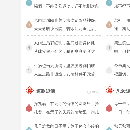
2
2
喝酒，不能剧烈运动，还不能删这条
却不得
短信
你
风雨过后阳光美，疾病铲除精神好。
离别，
3
3
天天念叨快出院，苦水吐尽全是甜。
逢；离
黎明
风雨过后彩虹现，生病过后身体健，
哭过笑
4
4
从此安康不会欠，精神爽利笑容甜，
明。但
健康
来
生病也当无所谓，坚强度过你怕谁，
今虽离
5
5
人生之路非坦途，友情相伴不觉苦，
福殷切
祝你
天，潜
道歉短信
思念
挣扎着，在无尽的悔恨的深渊里；挣
每一年
1
1
扎着，在无尽的失意的情绪里；挣扎
一日，
着，在
分，每
几天难熬的日子里，终于体会心碎的
秋天秋