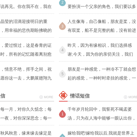
2
不说再见。你在我不在，我在
要扮演一个父亲的角色，我们要以多
于
用晶莹的泪滴迎接明日的重
人生像海，自己像船，朋友是桨，没
3
别，用幸福的悲伤期盼拂晓的
有双桨，船不是完整的船，没有前进
的动力
过，爱过恨过，这是春青的证
昨天，因为有缘相识，我们选择感
4
此时，所有的记忆随着离别愈
谢;今天，因为你的亲切关注，我们
选择感
别，情意不绝，挥手之间，祝
朋友是一种感觉，一种冷不丁就会想
5
。愿你这一去，大鹏展翅翔九
起的感觉，一种时时牵挂的感觉，一
种
短信
情话短信
，每一月，对你久久惦念；每
千年岁月轮回中，我誓死不喝孟婆
1
每一夜，对你深深思念；每一
汤，只为在人海中能够一眼认出你，
一秒
是你
雨秋风秋意，缘来缘去缘定是
嫁给我吧!嫁给我以后,我就是世界上