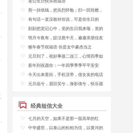
老公生日快乐祝福语
剪一挂纸钱，把先烈怀勉；扫一回坟檐，
抒
有句话一直没敢对你说，可是你生日的
刻刻把党记心中，党的生日我来颂，党的
明月今夜有，皎洁悬中天，遍邀亲朋佳友
猴年春节祝福语 你是女中豪杰当之
元旦到了，祝好事接二连三，心情四季如
新年到祝愿你：一年四季季季平平安安
今天出来逛街，手机没带，借女友的电话
元旦临兮，眉目笑兮，身影倩兮，快乐愿
兮
20
经典短信大全
七月的天空，如果不是那一面高举的红
中华盛世，以泰山的松柏为弦，以黄河的