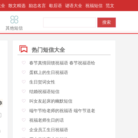
大全
散文精选
励志名言
歇后语
谜语大全
祝福短信
范文
其他短信
热门短信大全
春节真情回馈祝福语 春节祝福语给
蛋糕上的生日祝福语
生日贺词女性
结婚祝福语短信
叫女友起床的幽默短信
你
端午节给老师的祝福语 端午节送老
祝福老师生日的话
企业员工生日祝福语
祷