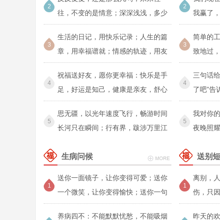
2
2
往，不变的是情意；深深浅浅，多少
我赢了
都是惦记
了，我
生活的日记，用快乐记录；人生的篇
简单的
3
3
章，用幸福谱就；情感的轨迹，用友
致地过
情刻画
的
祝福送好友，愿你更幸福：快乐是手
三句话给
4
4
足，好运是知己，健康是亲友，舒心
了吧”告
是恋人
思无疆，以光年速度飞行，畅游时间
我对你
5
5
长河只在瞬间；行有界，跋涉万里江
夜晚照
山，触
生病问候
送别
送你一面镜子，让你变得可爱；送你
离别，
1
1
一个微笑，让你变得愉快；送你一句
伤，只
问候
只因浓
养病四不：不能默默忧愁，不能吸烟
昨天的