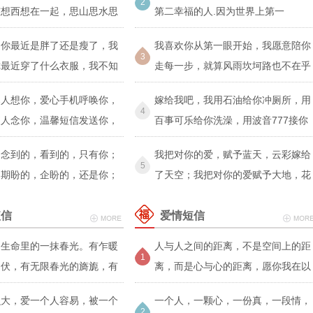
2
东想西想在一起，思山思水思
第二幸福的人.因为世界上第一
道你最近是胖了还是瘦了，我
我喜欢你从第一眼开始，我愿意陪你
3
你最近穿了什么衣服，我不知
走每一步，就算风雨坎坷路也不在乎
暮人想你，爱心手机呼唤你，
嫁给我吧，我用石油给你冲厕所，用
4
夜人念你，温馨短信发送你，
百事可乐给你洗澡，用波音777接你
上
，念到的，看到的，只有你；
我把对你的爱，赋予蓝天，云彩嫁给
5
，期盼的，企盼的，还是你；
了天空；我把对你的爱赋予大地，花
的日子
朵嫁
短信
爱情短信
是生命里的一抹春光。有乍暖
人与人之间的距离，不是空间上的距
1
起伏，有无限春光的旖旎，有
离，而是心与心的距离，愿你我在以
后
么大，爱一个人容易，被一个
一个人，一颗心，一份真，一段情，
2