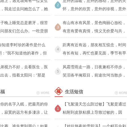
的路上，遇见墙角有一位女生
意外的温暖，意外的感动，意外的关
2
泣，我走过去问她怎么了，她
怀，意外的欣赏，意外的珍视，意外
的美好
伙子晚上睡觉总是磨牙，很苦
有山有水有风景，景色绚丽心放松，
3
是问朋友们怎么办。一吃货朋
有意有爱有真情，情义无价爱与共，
有风
你知道李时珍的著作是什么
距离有近有远，朋友相互惦念，时间
4
明：“我不知道他的著作，但
有长有短，再忙也要见面，季节有早
有晚
兄弟视力不好，去看医生，医
风霜雪雨走一路，日夜兼程不停步，
5
出去，指着太阳问：“那是
笑泪各半掩双目，前途坎坷当散步，
一程
祝福
生活短信
着你的名字入眠，把最亮的你
【飞絮漫天怎么防过敏】飞絮是通过
1
间，寂寞的远方有多凄凉，让
粘附到皮肤粘膜上导致过敏的，因
在比赛，谁先梦到周公！如果
【对抗熬夜的雪肌汤】一个鲜百合剥