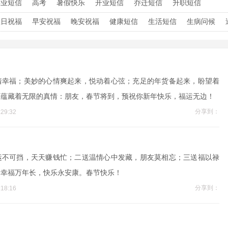
毕业短信
高考
暑假快乐
开业短信
乔迁短信
升职短信
生日祝福
早安祝福
晚安祝福
健康短信
生活短信
生病问候
着幸福；美妙的心情爽起来，悦动着心弦；充足的年货备起来，盼望着
，蕴藏着无限的真情：朋友，春节将到，预祝你新年快乐，福运无边！
分享到：
29:32
运不可挡，天天赚钱忙；二送温情心中发藏，朋友莫相忘；三送福以禄
送幸福万年长，快乐永安康。春节快乐！
分享到：
18:16