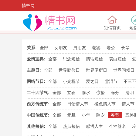
情书网
短信首页
短
关系:
全部
女朋友
男朋友
老婆
老公
长辈
爱情宝典:
全部
思念短信
情话短信
表白短信
主题日:
全部
世界勤俭日
世界厕所日
世界问候日
国际秘书日
世界微笑日
国际家庭日
世界
网络节日:
全部
小光棍节
爱之日
雪泪节
不三
世界邮政日
国际盲人节
世界读书日
誓要爱
铁哥们日
誓要发
我爱你
爱
二十四节气:
全部
立春
雨水
惊蛰
春分
清明
我爱妻
亲一亲
世界最疼姐妹日
男人节
大雪
冬至
小寒
大寒
西方传统节:
全部
日记情人节
橙色情人节
情人节
愚人节
万圣节
玫瑰情人节
亲吻情人
中国传统节:
全部
元旦
小年
除夕
春节
五路
七夕节
中元节
教师节
中秋节
国
其他短信:
全部
热点短信
感悟人生
个性签名
观世音菩萨出家日