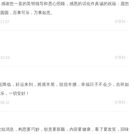
，感谢您一直的英明领导和悉心照顾，感恩的话化作真诚的祝福：愿您
团圆圆，百事可乐，万事如意。
分享到：
21:07
分享到：
32:33
运降临，好运来到，摇摇羊尾，扭扭羊腰，幸福日子不会少，吉祥如
快乐，一切安好！
分享到：
58:32
收短消息，构思要巧妙，创意要新颖，内容要健康，看了要发笑，回味