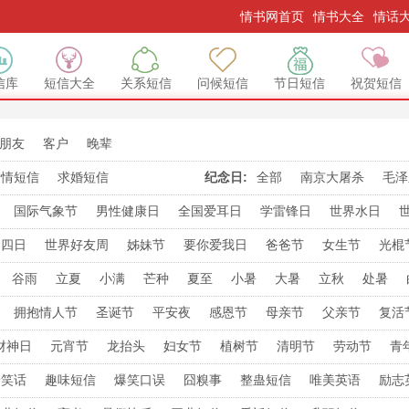
情书网首页
情书大全
情话
信库
短信大全
关系短信
问候短信
节日短信
祝贺短信
朋友
客户
晚辈
爱情短信
求婚短信
纪念日:
全部
南京大屠杀
毛泽
国际气象节
男性健康日
全国爱耳日
学雷锋日
世界水日
无烟日
国际宽容日
消费者日
艾滋病日
糖尿病日
国际禁毒日
不四日
世界好友周
姊妹节
要你爱我日
爸爸节
女生节
光棍
己日
反转日
亲亲日
发财日
就要爱
双十
双十二
要爱日
谷雨
立夏
小满
芒种
夏至
小暑
大暑
立秋
处暑
久久节
要顺日
闺蜜日
拥抱情人节
圣诞节
平安夜
感恩节
母亲节
父亲节
复活
节
巴西情人节
银色情人节
财神日
元宵节
龙抬头
妇女节
植树节
清明节
劳动节
青
庆节
扫尘日
祈福日
送穷日
玉皇诞辰
记者节
护士节
佛
冷笑话
趣味短信
爆笑口误
囧糗事
整蛊短信
唯美英语
励志