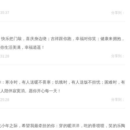
分享到：
35:37
；快乐把门敲，喜庆身边绕；吉祥跟你跑，幸福对你笑；健康来拥抱，
愿你生活美满，幸福逍遥！
分享到：
31:28
你：寒冷时，有人送暖不畏寒；饥饿时，有人送饭不担忧；困难时，有
有人陪伴寂寞消。愿你开心每一天！
分享到：
25:28
此小年之际，希望我最牵挂的你：穿的暖洋洋，吃的香喷喷，笑的乐陶