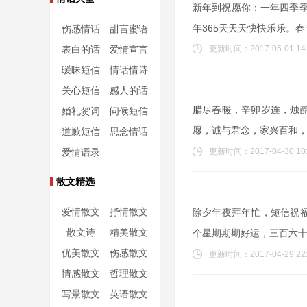
新年到祝愿你：一年四季季
年365天天天快快乐乐。
伤感情话
甜言蜜语
表白的话
爱情宣言
更新时间：2017-05-01 14:
暧昧短信
情话情诗
关心短信
感人的话
腊尽春暖，辛卯岁连，烛
婚礼贺词
问候短信
愿，诚与君念，家兴百和
道歉短信
思念情话
爱情语录
更新时间：2017-04-30 10:
散文精选
爱情散文
抒情散文
除夕年夜拜年忙，短信祝
散文诗
精美散文
个星期期期好运，三百六
优美散文
伤感散文
更新时间：2017-04-29 22:
情感散文
哲理散文
写景散文
英语散文