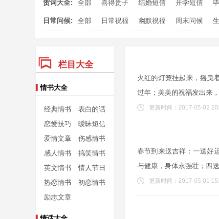
贺词大全:
全部
喜得贵子
结婚短信
开学短信
日常问候:
全部
日常祝福
幽默祝福
周末问候
栏目大全
火红的灯笼挂起来，摇曳
情书大全
过年；美美的祝福发出来
更新时间：2017-05-02 20:
经典情书
表白的话
恋爱技巧
暧昧短信
爱情文章
伤感情书
春节到来送吉祥：一送好
感人情书
搞笑情书
与健康，身体永强壮；四
英文情书
情人节日
更新时间：2017-05-01 15:
热恋情书
初恋情书
励志文章
情话大全