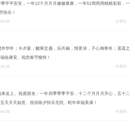
季平平安安，一年12个月月月健健康康，一年52周周周精精彩彩，一
春节快乐！
分享到：
05:38
醴并华年；今夕宴，觥筹交盏，乐共融，情更浓，子心御寒冬；遥遥之
，福临康安。祝您春节愉快！
分享到：
18:35
福来送上。祝愿朋友：一年四季季季平安，十二个月月月开心，五十二
十五天天天如意。祝你除夕快乐无忧，蛇年幸福美满！
分享到：
46:09