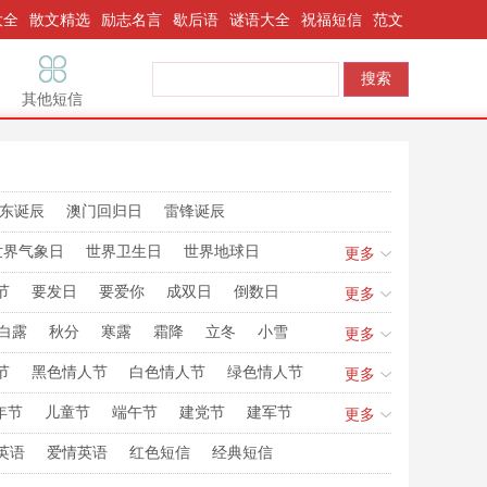
大全
散文精选
励志名言
歇后语
谜语大全
祝福短信
范文
其他短信
东诞辰
澳门回归日
雷锋诞辰
世界气象日
世界卫生日
世界地球日
更多
国际接吻日
世界人口日
世界动物日
节
要发日
要爱你
成双日
倒数日
更多
安全日
誓爱妻
我要妻
我要发
我爱发
白露
秋分
寒露
霜降
立冬
小雪
更多
节
黑色情人节
白色情人节
绿色情人节
更多
年节
儿童节
端午节
建党节
建军节
更多
诞日
腊八节
闰年闰月
貔貅生日
英语
爱情英语
红色短信
经典短信