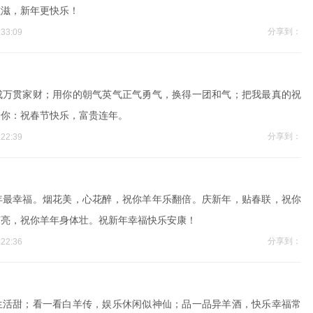
滋滋，新年更快乐！
分享到：
33:09
成万贯家财；用你的朝气英气正气勇气，换得一团和气；把我最真的祝
给你：祝春节快乐，富贵连年。
分享到：
22:39
年最幸福。烟花美，心花醉，祝你羊年乐翻倍。庆新年，贴春联，祝你
声亮，祝你羊年身体壮。祝新年幸福快乐安康！
分享到：
22:36
生活甜；看一看白羊传，娱乐休闲似神仙；品一品异羊酒，快乐幸福常