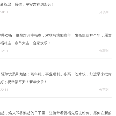
年新祝愿；愿你：平安吉祥到永远！
分享到：
50:01
户共欢畅，鞭炮炸开幸福春，对联写满如意年，发条短信拜个年，愿君
乐福相连，春节大吉，合家欢乐！
分享到：
12:01
，驱除忧愁和烦恼；蒸年糕，事业顺利步步高；吃水饺，好运早来把你
体好；祝幸福平安！新年快乐！
分享到：
22:11
响起，焰火即将燃起的日子里，短信带着祝福先送去给你。愿你在新的