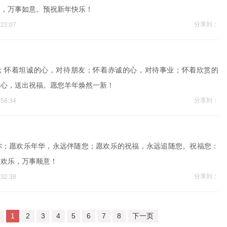
云，万事如意。预祝新年快乐！
分享到：
22:07
；怀着坦诚的心，对待朋友；怀着赤诚的心，对待事业；怀着欣赏的
的心，送出祝福。愿您羊年焕然一新！
分享到：
56:34
你；愿欢乐年华，永远伴随您；愿欢乐的祝福，永远追随您。祝福您：
家欢乐，万事顺意！
分享到：
32:38
1
2
3
4
5
6
7
8
下一页