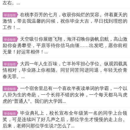
左右。...
在桃李芬芳的七月，收获你灿烂的笑容。伴着夏天的
毕业短信
激情，带去我温馨的问候，祝你毕业大吉，早日找到理想的
工作！...
天空吸引你展翅飞翔，海洋召唤你扬帆启航，高山激
毕业短信
励你奋勇攀登，平原等待你信马由缰……出发吧，愿你前程
无量！好运常相伴！...
大四一年人生百味，亡羊补牢担心学位。纵观四载真
毕业短信
情相对，毕业路上你相随。同甘同苦同进同退，年轻无价青
春无罪。...
一个宿舍里总有一个喜欢半夜读单词的学霸，一个以
毕业短信
八卦为生的奇葩，一个长得不错的女神，一个每天都马马虎
虎的“普通人”。我们的大学因...
毕业典礼上，校长宣布全年级第一名的同学上台领
毕业短信
奖，可是连续叫了好几声之后，那位学生才慢慢的走上台。
后来，老师问那位学生说∶“怎么了...