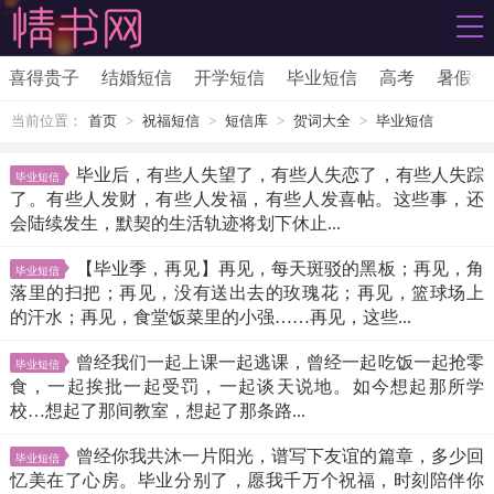
喜得贵子
结婚短信
开学短信
毕业短信
高考
暑假快
当前位置：
首页
>
祝福短信
>
短信库
>
贺词大全
>
毕业短信
毕业后，有些人失望了，有些人失恋了，有些人失踪
毕业短信
了。有些人发财，有些人发福，有些人发喜帖。这些事，还
会陆续发生，默契的生活轨迹将划下休止...
【毕业季，再见】再见，每天斑驳的黑板；再见，角
毕业短信
落里的扫把；再见，没有送出去的玫瑰花；再见，篮球场上
的汗水；再见，食堂饭菜里的小强……再见，这些...
曾经我们一起上课一起逃课，曾经一起吃饭一起抢零
毕业短信
食，一起挨批一起受罚，一起谈天说地。如今想起那所学
校…想起了那间教室，想起了那条路...
曾经你我共沐一片阳光，谱写下友谊的篇章，多少回
毕业短信
忆美在了心房。毕业分别了，愿我千万个祝福，时刻陪伴你