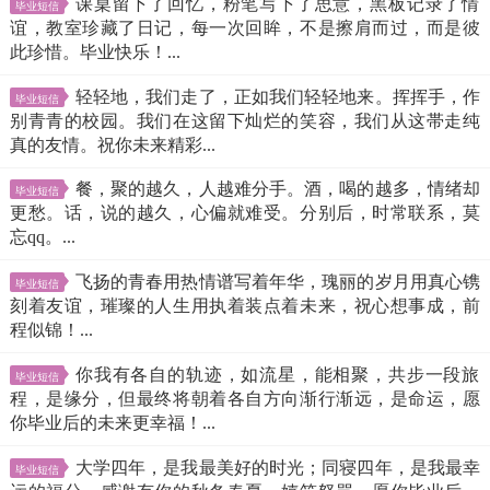
课桌留下了回忆，粉笔写下了思意，黑板记录了情
毕业短信
谊，教室珍藏了日记，每一次回眸，不是擦肩而过，而是彼
此珍惜。毕业快乐！...
轻轻地，我们走了，正如我们轻轻地来。挥挥手，作
毕业短信
别青青的校园。我们在这留下灿烂的笑容，我们从这帯走纯
真的友情。祝你未来精彩...
餐，聚的越久，人越难分手。酒，喝的越多，情绪却
毕业短信
更愁。话，说的越久，心偏就难受。分别后，时常联系，莫
忘qq。...
飞扬的青春用热情谱写着年华，瑰丽的岁月用真心镌
毕业短信
刻着友谊，璀璨的人生用执着装点着未来，祝心想事成，前
程似锦！...
你我有各自的轨迹，如流星，能相聚，共步一段旅
毕业短信
程，是缘分，但最终将朝着各自方向渐行渐远，是命运，愿
你毕业后的未来更幸福！...
大学四年，是我最美好的时光；同寝四年，是我最幸
毕业短信