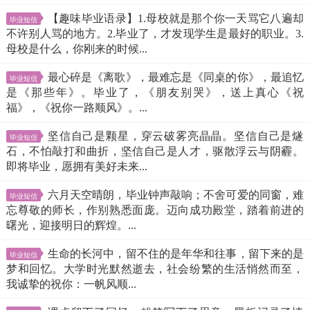
【趣味毕业语录】1.母校就是那个你一天骂它八遍却
毕业短信
不许别人骂的地方。2.毕业了，才发现学生是最好的职业。3.
母校是什么，你刚来的时候...
最心碎是《离歌》，最难忘是《同桌的你》，最追忆
毕业短信
是《那些年》。毕业了，《朋友别哭》，送上真心《祝
福》，《祝你一路顺风》。...
坚信自己是颗星，穿云破雾亮晶晶。坚信自己是燧
毕业短信
石，不怕敲打和曲折，坚信自己是人才，驱散浮云与阴霾。
即将毕业，愿拥有美好未来...
六月天空晴朗，毕业钟声敲响；不舍可爱的同窗，难
毕业短信
忘尊敬的师长，作别熟悉面庞。迈向成功殿堂，踏着前进的
曙光，迎接明日的辉煌。...
生命的长河中，留不住的是年华和往事，留下来的是
毕业短信
梦和回忆。大学时光默然逝去，社会纷繁的生活悄然而至，
我诚挚的祝你：一帆风顺...