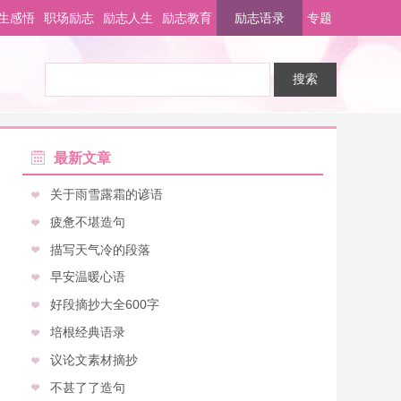
生感悟
职场励志
励志人生
励志教育
励志语录
专题
最新文章
关于雨雪露霜的谚语
疲惫不堪造句
描写天气冷的段落
早安温暖心语
好段摘抄大全600字
培根经典语录
议论文素材摘抄
不甚了了造句