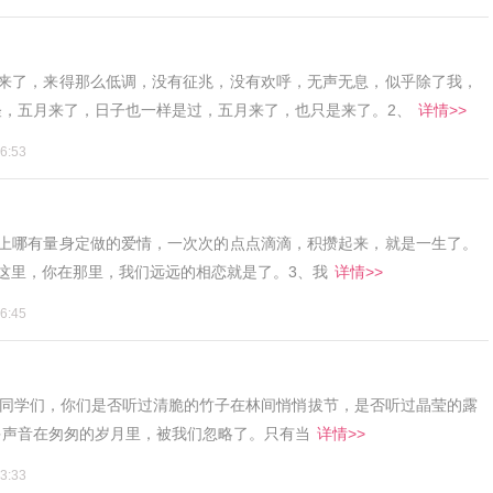
月来了，来得那么低调，没有征兆，没有欢呼，无声无息，似乎除了我，
怪，五月来了，日子也一样是过，五月来了，也只是来了。2、
详情>>
6:53
界上哪有量身定做的爱情，一次次的点点滴滴，积攒起来，就是一生了。
这里，你在那里，我们远远的相恋就是了。3、我
详情>>
6:45
）同学们，你们是否听过清脆的竹子在林间悄悄拔节，是否听过晶莹的露
多声音在匆匆的岁月里，被我们忽略了。只有当
详情>>
3:33