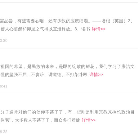
只需品尝，有些需要吞咽，还有少数的应该细嚼。——培根（英国）2、
使人心愤怨和抑屈之气得以宣泄释放。3、读书
详情>>
3:30
是祖国的希望，是民族的未来，是即将绽放的鲜花，我们学习了廉洁文
、懂的坚强不屈、不贪赃、讲道德、不打架斗殴
详情>>
9:41
热分子通常对他们的信仰不甚了了，有一些则是利用宗教来掩饰政治目
康住宅”，大多数人不甚了了，而众多打着健
详情>>
9:38