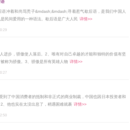
后语
冲着和尚骂秃子&mdash;&mdash;寻着惹气歇后语，是我们中国人
也是民间爱用的一种语法。歇后语是广大人民
详情>>
0:29
使人进步，骄傲使人落后。2、唯有对自己卓越的才能和独特的价值有坚
被称为骄傲。3、骄傲是所有英雄人物
详情>>
0:27
本受到了中国消费者的抵制和非正式的商业制裁，中国也因日本投资者和
2、他也实在太没出息了，稍遇困难就裹
详情>>
2:50