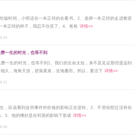
了吃饭时间，小明还在一本正经的在看书。2、老师一本正经的走进教室
一本正经的样子，我忍不住笑了。4、爸爸
详情>>
6:34
耗费一生的时光，也等不到
耗费一生的时光，也等不到1、我们的生命太短，来不及见证那些遥远到
长地久，海角天涯，碧落黄泉，沧海桑田。所以，要活下
详情>>
6:31
发生，应该看到这些事件对价格的影响正在逆转。2、不管你想过没有你
。3、他的嗜好是在邻居的影响下形成
详情>>
8:46