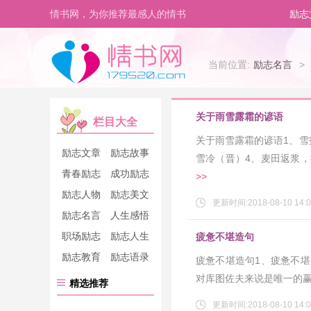
情书网，为你推荐最感人的情书
励志
当前位置:
励志名言
>
关于雨雪露霜的谚语
栏目大全
关于雨雪露霜的谚语1、雪
励志文章
励志故事
雪冷（晋）4、麦田返浆，
青春励志
成功励志
>>
励志人物
励志美文
更新时间:2018-08-10 14:0
励志名言
人生感悟
职场励志
励志人生
疲惫不堪造句
励志教育
励志语录
疲惫不堪造句1、疲惫不
对库图佐夫来说是唯一的
精选推荐
更新时间:2018-08-10 14:0