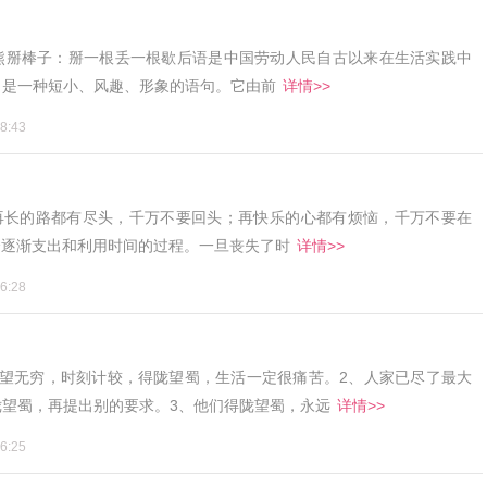
熊掰棒子：掰一根丢一根歇后语是中国劳动人民自古以来在生活实践中
，是一种短小、风趣、形象的语句。它由前
详情>>
8:43
、再长的路都有尽头，千万不要回头；再快乐的心都有烦恼，千万不要在
个逐渐支出和利用时间的过程。一旦丧失了时
详情>>
6:28
慾望无穷，时刻计较，得陇望蜀，生活一定很痛苦。2、人家已尽了最大
望蜀，再提出别的要求。3、他们得陇望蜀，永远
详情>>
6:25