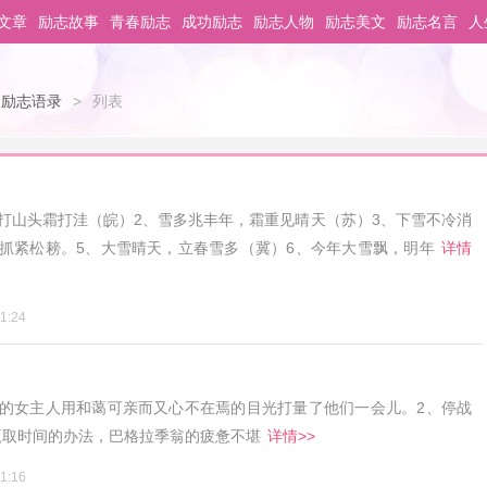
文章
励志故事
青春励志
成功励志
励志人物
励志美文
励志名言
人
励志语录
>
列表
打山头霜打洼（皖）2、雪多兆丰年，霜重见晴天（苏）3、下雪不冷消
抓紧松耪。5、大雪晴天，立春雪多（冀）6、今年大雪飘，明年
详情
1:24
堪的女主人用和蔼可亲而又心不在焉的目光打量了他们一会儿。2、停战
赢取时间的办法，巴格拉季翁的疲惫不堪
详情>>
1:16