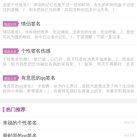
恋爱个性签名1、再深的记忆也敌不过一世的时间，在长的时间也敌不过错
过的遗憾。2、别太把自己当回事，其实没有你也没什么关系。3、...
情侣签名
励志人生
情侣签名1、没有你的世界，无法继续。没有你的生命，无法呼吸。2、那些
引以为傲的相信、如今已泛滥出记忆。3、不愿清醒，宁愿一直沉迷...
个性签名伤感
励志人生
个性签名伤感1、梦已逝，心已碎，留下只是在为离开做准备。2、我喜欢
笑，因为我想把悲伤融合在我的笑容里。3、如果，明天不再期待，是否
今...
有意思的qq签名
励志人生
有意思的qq签名1、水壶啊，你为什么哭泣，是因为屁股太烫了吗？生活细
碎的小幸福，希望喜欢！2、你看得见我打在屏幕上的字，却看不到我掉在
键...
热门推荐
幸福的个性签名
励志人生
最时尚的qq签名
励志人生