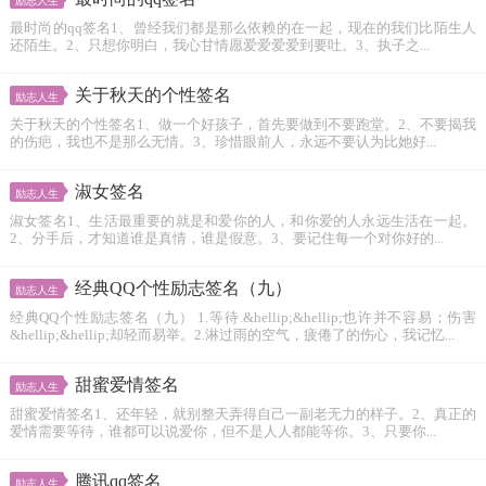
励志人生
最时尚的qq签名1、曾经我们都是那么依赖的在一起，现在的我们比陌生人
还陌生。2、只想你明白，我心甘情愿爱爱爱爱到要吐。3、执子之...
关于秋天的个性签名
励志人生
关于秋天的个性签名1、做一个好孩子，首先要做到不要跑堂。2、不要揭我
的伤疤，我也不是那么无情。3、珍惜眼前人，永远不要认为比她好...
淑女签名
励志人生
淑女签名1、生活最重要的就是和爱你的人，和你爱的人永远生活在一起。
2、分手后，才知道谁是真情，谁是假意。3、要记住每一个对你好的...
经典QQ个性励志签名（九）
励志人生
经典QQ个性励志签名（九） 1.等待.&hellip;&hellip;也许并不容易；伤害
&hellip;&hellip;却轻而易举。2.淋过雨的空气，疲倦了的伤心，我记忆...
甜蜜爱情签名
励志人生
甜蜜爱情签名1、还年轻，就别整天弄得自己一副老无力的样子。2、真正的
爱情需要等待，谁都可以说爱你，但不是人人都能等你。3、只要你...
腾讯qq签名
励志人生