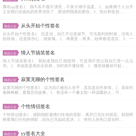
腾讯qq签名1、我不高不瘦不漂亮，不美不潮不温柔。2、如果两个人分手
之后我们在彼此的世界消失了，那说明我真的爱你。3、告白和告别，...
从头开始个性签名
励志人生
从头开始个性签名1、总是说，自己不过圣诞节。可当真到的时候，没有人
的祝福，还是很伤心，很落魄。2、再善意，再美，始终都是谎言。3、一
个...
情人节搞笑签名
励志人生
情人节搞笑签名1、我知道我自己很懦弱，可是我不想让我自己受一点点
伤。2、幸福若是来的太容易，当时就不懂珍惜。3、微笑就像创可贴，...
寂寞无聊的个性签名
励志人生
寂寞无聊的个性签名1、以为自己被别人在乎，其实是自作多情。2、喜欢吃
着棒棒糖，看着悲伤故事。3、有没有一个像太阳一样温暖的人，可...
个性情侣签名
励志人生
个性情侣签名1、残阳倒影着俄们转身的背影，离开已无任何留恋。斜阳晖
映着俄们分别的倒影，回头已无如此坚决。2、有些人的伤口是在时...
yy签名大全
励志人生