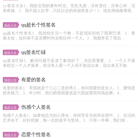
yy签名大全1、我想念我的童年时光。无忧无虑，没有责任，没有心碎，没
有疼痛。2、我不跟人比早，只比以后的幸福有多少！3、现在用钱侮辱我...
qq超长个性签名
励志人生
qq超长个性签名1、我想给生活一个吻，可是现实却给了我两巴掌。2、青
春太短，短到来不及浪费时间去恨任何一个人。3、我都弄丢了我自...
qq签名忙碌
励志人生
qq签名忙碌1、解决问题不是道了歉就好了，决定很重要。2、一个人不孤
单想念一个人才孤单，有没有人爱一个人却不敢说出来，说出来又不敢...
有爱的签名
励志人生
有爱的签名1、哥我就是个三心二意的男人，谁叫我爱的是女人。2、爱情是
把杀猪刀。3、年少时，我们因谁因爱或是只因寂寞而同场起舞。4...
伤感个人签名
励志人生
伤感个人签名1、如果他总为别人撑伞，你何苦非为他等在雨中。2、生活的
艺术在于，好好把握，每一次的放手与坚持。3、只有一件事，我们很...
恋爱个性签名
励志人生