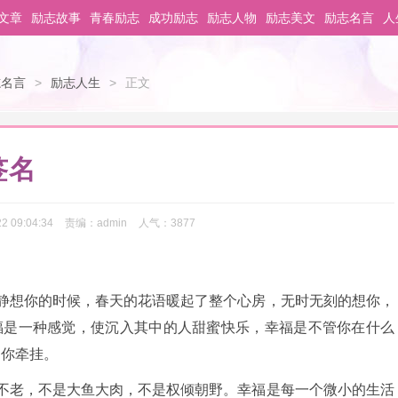
文章
励志故事
青春励志
成功励志
励志人物
励志美文
励志名言
人
志名言
>
励志人生
>
正文
签名
2 09:04:34
责编：
admin
人气：
3877
静想你的时候，春天的花语暖起了整个心房，无时无刻的想你，
福是一种感觉，使沉入其中的人甜蜜快乐，幸福是不管你在什么
为你牵挂。
不老，不是大鱼大肉，不是权倾朝野。幸福是每一个微小的生活