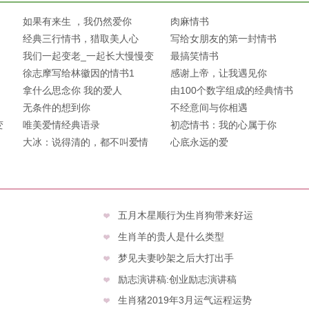
如果有来生 ，我仍然爱你
肉麻情书
经典三行情书，猎取美人心
写给女朋友的第一封情书
我们一起变老_一起长大慢慢变
最搞笑情书
老
徐志摩写给林徽因的情书1
感谢上帝，让我遇见你
拿什么思念你 我的爱人
由100个数字组成的经典情书
无条件的想到你
不经意间与你相遇
变
唯美爱情经典语录
初恋情书：我的心属于你
大冰：说得清的，都不叫爱情
心底永远的爱
五月木星顺行为生肖狗带来好运
生肖羊的贵人是什么类型
梦见夫妻吵架之后大打出手
励志演讲稿:创业励志演讲稿
生肖猪2019年3月运气运程运势