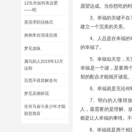
12生肖如何表达爱
愿望达成。当你想吃的
——蛇
3、幸福的关键不在
英语求职信格式
建立一个完美的关系。
匆匆朱自清读后感
4、人总是在幸福的
的幸福了。
梦见放纵
5、幸福似天堂，天
属马的人2019年12月
幸福是一个谜，是要两
运程
契的配合才能揭开谜底
百思不得其解造句
6、幸福就是无论何
梦见采摘鲜花
7、明白的人懂得
生肖马奋斗多少年才能
人，最需要的是理解、
脱贫致富
都是让人幸福的事情。不
8、幸福就是两个相