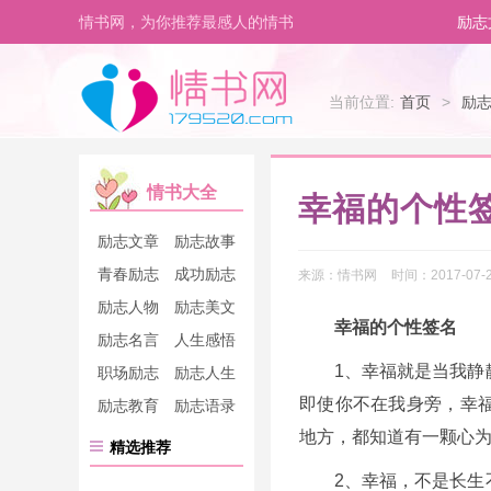
情书网，为你推荐最感人的情书
励志
当前位置:
首页
>
励
情书大全
幸福的个性
励志文章
励志故事
青春励志
成功励志
来源：
情书网
时间：
2017-07-2
励志人物
励志美文
幸福的个性签名
励志名言
人生感悟
1、幸福就是当我静
职场励志
励志人生
即使你不在我身旁，幸
励志教育
励志语录
地方，都知道有一颗心
精选推荐
2、幸福，不是长生