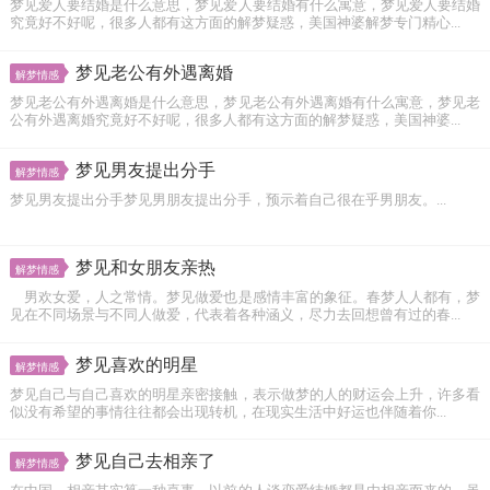
梦见爱人要结婚是什么意思，梦见爱人要结婚有什么寓意，梦见爱人要结婚
究竟好不好呢，很多人都有这方面的解梦疑惑，美国神婆解梦专门精心...
梦见老公有外遇离婚
解梦情感
梦见老公有外遇离婚是什么意思，梦见老公有外遇离婚有什么寓意，梦见老
公有外遇离婚究竟好不好呢，很多人都有这方面的解梦疑惑，美国神婆...
梦见男友提出分手
解梦情感
梦见男友提出分手梦见男朋友提出分手，预示着自己很在乎男朋友。...
梦见和女朋友亲热
解梦情感
男欢女爱，人之常情。梦见做爱也是感情丰富的象征。春梦人人都有，梦
见在不同场景与不同人做爱，代表着各种涵义，尽力去回想曾有过的春...
梦见喜欢的明星
解梦情感
梦见自己与自己喜欢的明星亲密接触，表示做梦的人的财运会上升，许多看
似没有希望的事情往往都会出现转机，在现实生活中好运也伴随着你...
梦见自己去相亲了
解梦情感