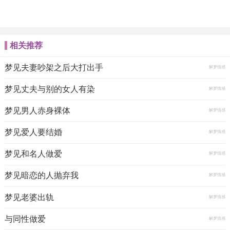
相关推荐
梦见夫妻吵架之后大打出手
解梦情感
梦见丈夫与别的女人有染
解梦情感
梦见男人赤身裸体
解梦情感
梦见爱人要结婚
解梦情感
梦见和名人做爱
解梦情感
梦见暗恋的人抛弃我
解梦情感
梦见老婆出轨
解梦情感
与同性做爱
解梦情感