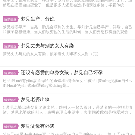
在中国，相亲其实算一种喜事，以前的人谈恋爱结婚都是由相亲而来的。虽
然现在提倡自由恋爱了，但是很多人还是会选择相亲这条路，毕竟传统...
梦见生产、分娩
解梦情感
梦见老婆早产，吉兆，胎儿会顺利的出生。孕妇梦见自己早产，祥瑞，自己
和孩子都很健康。当人们改变他的生活的时候，当人们要想获得新的观念...
梦见丈夫与别的女人有染
解梦情感
梦见丈夫与别的女人有染，预示着丈夫即将发大财（完）...
还没有恋爱的单身女孩，梦见自己怀孕
解梦情感
还hái没méi有yǒu恋liàn爱ài的de单dān身shēn女nǚ孩hái,梦mèng见jiàn自zì己
jǐ怀huái孕yùn,这zhè通tōng常cháng是...
梦见老婆出轨
解梦情感
1 梦见老婆出轨梦见老婆出轨，跟别人一起风雪月，是梦者的一种担忧情
绪。梦见老婆嫁给别人，表明在现实生活中，夫妻间彼此都是很爱对方，
梦...
梦见父母有外遇
解梦情感
父fù母mǔ是shì生shēng育yù养yǎng育yù自zì己jǐ的de人rén。 给gěi予yǔ自zì