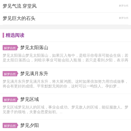
梦见气流 穿堂风
解梦自然
梦见巨大的石头
解梦自然
精选阅读
梦见太阳落山
解梦自然
梦见太阳落山梦见太阳落山，如果沉入每中，是暗示你母亲可能会生病；若
是太阳日落西山，则暗示事业可能会陷入瓶颈；若只是看到夕阳，表示再
努...
梦见满月东升
解梦自然
梦见满月东升梦见满月东升，将大展鸿图。这时如果倍加努力用功或做事，
将会有更好的成绩。平常默默无闻的你，这时可以一鸣惊人。孕妇梦...
梦见区域
解梦自然
梦见区域梦见别人的区域，事业会成功。梦见敌人的区域，能征服敌人。梦
见妻子的领地，夫妻会恩爱如初。...
梦见夕阳
解梦自然