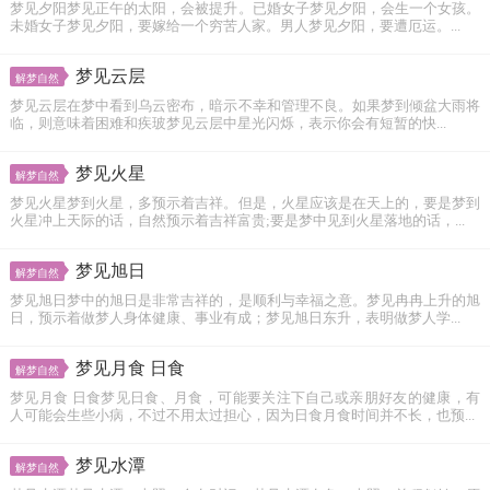
梦见夕阳梦见正午的太阳，会被提升。已婚女子梦见夕阳，会生一个女孩。
未婚女子梦见夕阳，要嫁给一个穷苦人家。男人梦见夕阳，要遭厄运。...
梦见云层
解梦自然
梦见云层在梦中看到乌云密布，暗示不幸和管理不良。如果梦到倾盆大雨将
临，则意味着困难和疾玻梦见云层中星光闪烁，表示你会有短暂的快...
梦见火星
解梦自然
梦见火星梦到火星，多预示着吉祥。但是，火星应该是在天上的，要是梦到
火星冲上天际的话，自然预示着吉祥富贵;要是梦中见到火星落地的话，...
梦见旭日
解梦自然
梦见旭日梦中的旭日是非常吉祥的，是顺利与幸福之意。梦见冉冉上升的旭
日，预示着做梦人身体健康、事业有成；梦见旭日东升，表明做梦人学...
梦见月食 日食
解梦自然
梦见月食 日食梦见日食、月食，可能要关注下自己或亲朋好友的健康，有
人可能会生些小病，不过不用太过担心，因为日食月食时间并不长，也预...
梦见水潭
解梦自然