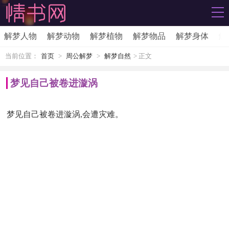
解梦人物
解梦动物
解梦植物
解梦物品
解梦身体
解
当前位置：
首页
>
周公解梦
>
解梦自然
> 正文
梦见自己被卷进漩涡
梦
见
自
己
被
卷
进
漩
涡
,
会
遭
灾
难
。