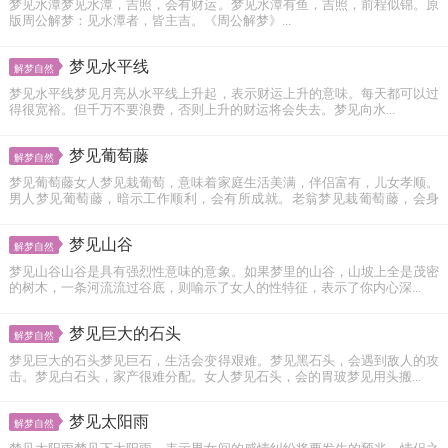
梦见水潭梦见水潭，吉照，会有财运。梦见水潭有鱼，吉照，前程似锦。原
版周公解梦：见水潭者，皆主吉。《周公解梦》...
梦见水平线
解梦自然
梦见水平线梦见月亮从水平线上升起，表示财运上升的意味。每天都可以过
得很宽裕。但千万不要浪费，否则上升的财运将会失去。梦见向水...
梦见葡萄藤
解梦自然
梦见葡萄藤女人梦见栽葡萄，意味着家庭生活美满，伴侣富有，儿女孝顺。
男人梦见葡萄藤，暗示工作顺利，会有所成就。老翁梦见栽葡萄藤，会身
体...
梦见山谷
解梦自然
梦见山谷山谷是具有强烈性意味的意象。如果梦里的山谷，山坡上全是茂密
的树木，一条河流流过谷底，则喻示了女人的性特征，表示了你内心深...
梦见巨大的石头
解梦自然
梦见巨大的石头梦见巨石，生活会变得艰难。梦见黑石头，会遇到敌人的攻
击。梦见白石头，家产很难分配。女人梦见石头，会的胃玻梦见用头搬...
梦见太阳雨
解梦自然