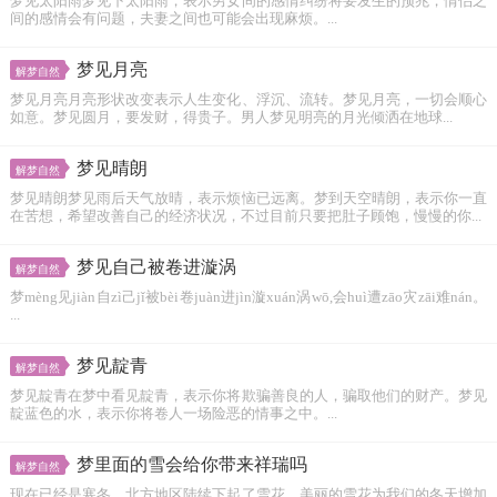
梦见太阳雨梦见下太阳雨，表示男女间的感情纠纷将要发生的预兆，情侣之
间的感情会有问题，夫妻之间也可能会出现麻烦。...
梦见月亮
解梦自然
梦见月亮月亮形状改变表示人生变化、浮沉、流转。梦见月亮，一切会顺心
如意。梦见圆月，要发财，得贵子。男人梦见明亮的月光倾洒在地球...
梦见晴朗
解梦自然
梦见晴朗梦见雨后天气放晴，表示烦恼已远离。梦到天空晴朗，表示你一直
在苦想，希望改善自己的经济状况，不过目前只要把肚子顾饱，慢慢的你...
梦见自己被卷进漩涡
解梦自然
梦mèng见jiàn自zì己jǐ被bèi卷juàn进jìn漩xuán涡wō,会huì遭zāo灾zāi难nán。
...
梦见靛青
解梦自然
梦见靛青在梦中看见靛青，表示你将欺骗善良的人，骗取他们的财产。梦见
靛蓝色的水，表示你将卷人一场险恶的情事之中。...
梦里面的雪会给你带来祥瑞吗
解梦自然
现在已经是寒冬，北方地区陆续下起了雪花。美丽的雪花为我们的冬天增加