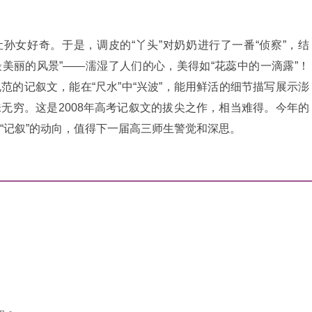
孙女好奇。于是，调皮的“丫头”对奶奶进行了一番“侦察”，结
最最美丽的风景”——濡湿了人们的心，美得如“花蕊中的一滴露”！
范的记叙文，能在“尺水”中“兴波”，能用鲜活的细节描写展示澎
无穷。这是2008年高考记叙文的拔尖之作，相当难得。今年的
“记叙”的动向，值得下一届高三师生警觉和深思。