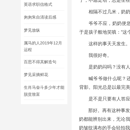
了，不愿走动，总是坐
英语求职信格式
相隔不过几米，奶奶
匆匆朱自清读后感
爷爷不应，奶奶便
梦见放纵
于是孩子般地笑嗔：“这
属马的人2019年12月
这样的事天天发生
运程
我很好奇。
百思不得其解造句
是奶奶闷吗？没有
梦见采摘鲜花
喊爷爷做什么呢？
背影。阳光总是以最完
生肖马奋斗多少年才能
脱贫致富
是不是只要有人答
那好。再有这种事发
奶都能辨别出来，无论我
奶皱纹满布的手会轻拍我