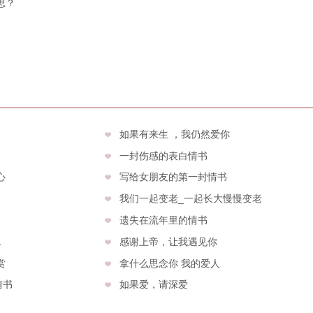
思？
如果有来生 ，我仍然爱你
一封伤感的表白情书
心
写给女朋友的第一封情书
我们一起变老_一起长大慢慢变老
遗失在流年里的情书
1
感谢上帝，让我遇见你
赏
拿什么思念你 我的爱人
情书
如果爱，请深爱