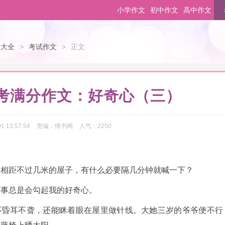
小学作文
初中作文
高中作文
文大全
>
考试作文
>
正文
高考满分作文：好奇心（三）
1 13:57:54
责编：
情书网
人气：
2250
，相距不过几米的屋子，有什么必要隔几分钟就喊一下？
件事总是会勾起我的好奇心。
不昏耳不聋，还能眯着眼在屋里做针线。大她三岁的爷爷便不行