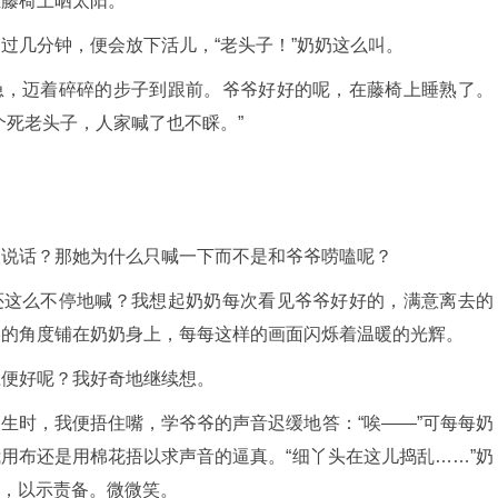
在藤椅上晒太阳。
过几分钟，便会放下活儿，“老头子！”奶奶这么叫。
急，迈着碎碎的步子到跟前。爷爷好好的呢，在藤椅上睡熟了。
个死老头子，人家喊了也不睬。”
。
人说话？那她为什么只喊一下而不是和爷爷唠嗑呢？
还这么不停地喊？我想起奶奶每次看见爷爷好好的，满意离去的
美的角度铺在奶奶身上，每每这样的画面闪烁着温暖的光辉。
应便好呢？我好奇地继续想。
生时，我便捂住嘴，学爷爷的声音迟缓地答：“唉——”可每每奶
用布还是用棉花捂以求声音的逼真。“细丫头在这儿捣乱……”奶
，以示责备。微微笑。