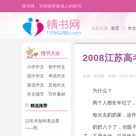
情书网，为你推荐最感人的情书
当前位置:
首页
>
作
情书大全
2008江苏
小学作文
初中作文
高中作文
考试作文
来源：
情书网
时间：
2018-08-0
英语作文
其他作文
为什么？
作文辅导
写作素材
两个人都长年纪了
精选推荐
每次去奶奶家，这
12生肖如何表达爱
奶奶八十了，但眼
——蛇