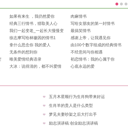
如果有来生 ，我仍然爱你
肉麻情书
经典三行情书，猎取美人心
写给女朋友的第一封情书
我们一起变老_一起长大慢慢变
最搞笑情书
老
徐志摩写给林徽因的情书1
感谢上帝，让我遇见你
拿什么思念你 我的爱人
由100个数字组成的经典情书
无条件的想到你
不经意间与你相遇
变
唯美爱情经典语录
初恋情书：我的心属于你
大冰：说得清的，都不叫爱情
心底永远的爱
五月木星顺行为生肖狗带来好运
生肖羊的贵人是什么类型
梦见夫妻吵架之后大打出手
励志演讲稿:创业励志演讲稿