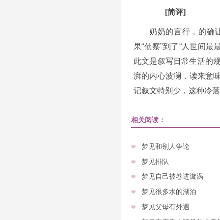
[简评]
奶奶的言行，的确让
果“侦察”到了“人世间
此文是叙写日常生活的规
湃的内心波澜，读来意味
记叙文特别少，这种冷落
相关阅读：
梦见和别人争论
梦见排队
梦见自己被卷进漩涡
梦见很多水的湖泊
梦见父母有外遇