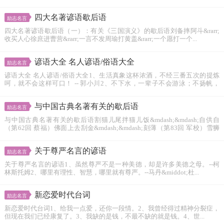
四大名著谚语歇后语
励志名言
四大名著谚语歇后语（一）：有关《三国演义》的歇后语刘备摔阿斗&rarr;
收买人心徐庶进曹营&rarr;一言不发周瑜打黄盖&rarr;一个愿打一个...
谚语大全 名人谚语/俗语大全
励志名言
谚语大全 名人谚语/俗语大全1、生活真象这杯浓酒，不经三番五次的提炼
呵，就不会这样可口！ -- 郭小川2、不下水，一辈子不会游泳；不扬帆，
一...
与中国古典名著有关的歇后语
励志名言
与中国古典名著有关的歇后语割猫儿尾拌猫儿饭&mdash;&mdash;自供自
（第62回 蔡福）佛面上去刮金&mdash;&mdash;刻薄（第83回 军校）雪狮
子...
关于尊严名言的谚语
励志名言
关于尊严名言的谚语1、虽然尊严不是一种美德，却是许多美德之母。--柯
林斯托姆2、哪里有理性、智慧，哪里就有尊严。--马丹&middot;杜...
新恋爱时代台词
励志名言
新恋爱时代台词1、给我一点爱，还你一段情。2、我曾经得过精神分裂症，
但现在我们已经康复了。3、我缺的是钱，不最不缺的就是钱。4、世...