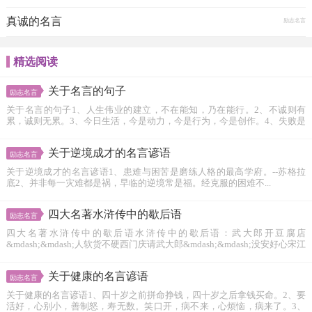
真诚的名言
励志名言
精选阅读
关于名言的句子
励志名言
关于名言的句子1、人生伟业的建立，不在能知，乃在能行。2、不诚则有
累，诚则无累。3、今日生活，今是动力，今是行为，今是创作。4、失败是
什...
关于逆境成才的名言谚语
励志名言
关于逆境成才的名言谚语1、患难与困苦是磨练人格的最高学府。--苏格拉
底2、并非每一灾难都是祸，早临的逆境常是福。经克服的困难不...
四大名著水浒传中的歇后语
励志名言
四大名著水浒传中的歇后语水浒传中的歇后语：武大郎开豆腐店
&mdash;&mdash;人软货不硬西门庆请武大郎&mdash;&mdash;没安好心宋江
的...
关于健康的名言谚语
励志名言
关于健康的名言谚语1、四十岁之前拼命挣钱，四十岁之后拿钱买命。2、要
活好，心别小，善制怒，寿无数。笑口开，病不来，心烦恼，病来了。3、