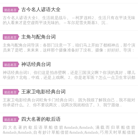
古今名人谚语大全
励志名言
古今名人谚语大全1、生活就是战斗。 -- 柯罗连科2、生活只有在平淡无味
的人看来才是空虚而平淡无味的。 -- 车尔尼雪夫斯基3、沉...
主角与配角台词
励志名言
主角与配角台词导演：各部门注意一下，咱们马上开始了都精神点，那个演
员来了是吧，来来来，这样那个摄像准备好了没有。摄像：好好好。导演：
给...
神话经典台词
励志名言
神话经典台词1、你们这是拍赤壁啊，还是三国演义啊？你演的真好，哪儿
毕业的？北电，中戏，还是上戏啊。2、你是老军医？怎么一点卫生常识都
没有...
王家卫电影经典台词
励志名言
王家卫电影经典台词旺角卡门经典台词1、因为我很了解我自己，我不能对
你承诺什么。2、你不要说两次，说两次我就相信了。3、我宁愿做...
四大名著的歇后语
励志名言
四大名著的歇后语草船借箭&mdash;&mdash;满载而归草船借箭
&mdash;&mdash;自有妙计草船借箭&mdash;&mdash;巧用天时草船借箭
&mdash...