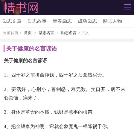
励志文章
励志故事
青春励志
成功励志
励志人物
励
当前位置：
首页
>
励志名言
>
励志名言
> 正文
关于健康的名言谚语
关于健康的名言谚语
1、四十岁之前拼命挣钱，四十岁之后拿钱买命。
2、要活好，心别小，善制怒，寿无数。笑口开，病不来，
心烦恼，病来了。
3、身体是革命的本钱，钱财是惹事的根苗。
4、把金钱奉为神明，它就会象魔鬼一样降祸于你。