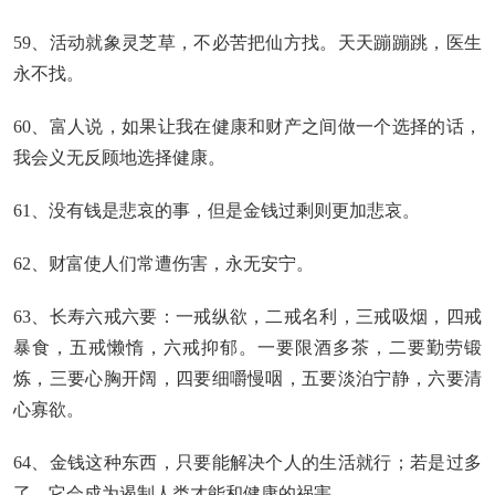
59、活动就象灵芝草，不必苦把仙方找。天天蹦蹦跳，医生
永不找。
60、富人说，如果让我在健康和财产之间做一个选择的话，
我会义无反顾地选择健康。
61、没有钱是悲哀的事，但是金钱过剩则更加悲哀。
62、财富使人们常遭伤害，永无安宁。
63、长寿六戒六要：一戒纵欲，二戒名利，三戒吸烟，四戒
暴食，五戒懒惰，六戒抑郁。一要限酒多茶，二要勤劳锻
炼，三要心胸开阔，四要细嚼慢咽，五要淡泊宁静，六要清
心寡欲。
64、金钱这种东西，只要能解决个人的生活就行；若是过多
了，它会成为遏制人类才能和健康的祸害。