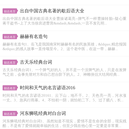
身...
出自中国古典名著的歇后语大全
励志名言
出自中国古典名著的歇后语大全曹操诸葛亮--脾气不一样曹操转胎--疑心重
蒋干盗书--上了大当徐庶进曹营&mdash;&mdash;一言不发孔明...
赫赫有名造句
励志名言
赫赫有名造句1、岳飞是我国南宋时赫赫有名的民族英雄，&ldquo;精忠报国
&rdquo;的感人故事一直传颂至今。2、这个老中医，在这一带，赫赫...
古天乐经典台词
励志名言
古天乐经典台词1、一个脾气好的人，并不是一个没脾气的人，只是在发脾
气之前，会事先替对方和自己想台阶下的人。2、神雕侠侣大结局经典...
时间和天气的名言谚语2016
励志名言
时间和天气的名言谚语20161、云下山，地不干。2、天色亮一亮，河水涨
一丈。3、急风行雨暴。4、不怕初一阴，就怕初二下。5、过了腊八，长...
河东狮吼经典对白台词
励志名言
河东狮吼经典对白台词1、虽然知道不现实，爱情不是生命的全部，现实残
酷，不是有了爱情就能幸福的生活，但至少我在他心里一定要是非常重...