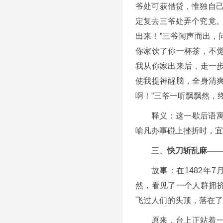
爷处可获借贷，惟独自己
定复去三爷处弄个究竟。
出来！”三爷闻声而出，
你家饮了你一杯茶，不
我从你家出来后，走一
使我提神醒脑，全身清
啊！”三爷一听飘飘然，
释义：这一歇后语
喻凡办事碰上挫折时，宜
三、
快刀斩乱麻——
故事：在1482年
然，看见了一个人群拥
飞过人们的头顶，落在了
原来，台上正站着