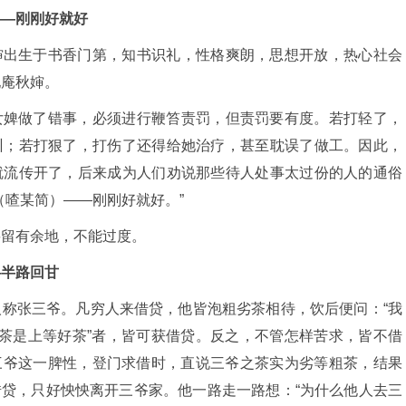
——刚刚好就好
婶出生于书香门第，知书识礼，性格爽朗，思想开放，热心社会
她庵秋婶。
女婢做了错事，必须进行鞭笞责罚，但责罚要有度。若打轻了，
训；若打狠了，打伤了还得给她治疗，甚至耽误了做工。因此，
就流传开了，后来成为人们劝说那些待人处事太过份的人的通俗
（喳某简）——刚刚好就好。”
要留有余地，不能过度。
—半路回甘
称张三爷。凡穷人来借贷，他皆泡粗劣茶相待，饮后便问：“我
的茶是上等好茶”者，皆可获借贷。反之，不管怎样苦求，皆不借
三爷这一脾性，登门求借时，直说三爷之茶实为劣等粗茶，结果
贷，只好怏怏离开三爷家。他一路走一路想：“为什么他人去三