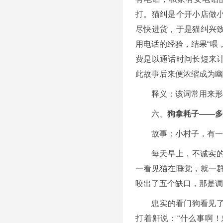
打。猫纠是个开小店做
尽快进货，于是猫纠兴
用电话的经验，结果“喂
费是以通话时间长短来
此故事后来便浓缩成为幽
释义：该词常用来形
六、
狗拿耗子——多
故事：小村子，有一
每天早上，不诚实
一看见猫在睡觉，就一
咬出了五个缺口，那是调
忠实的看门狗看见
打着鼾说：“什么事啊！