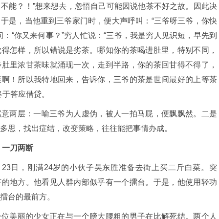
不能？！”想来想去，忽悟自己可能因说他茶不好之故。因此决
于是，当他重到三爷家门时，便大声呼叫：“三爷呀三爷，你快
问：“你又来何事？”穷人忙说：“三爷，我是穷人见识短，早先到
觉得怎样，所以错说是劣茶。哪知你的茶喝进肚里，特别不同，
步肚里浓甘茶味就涌现一次，走到半路，你的茶回甘得不得了，
爽啊！所以我特地回来，告诉你，三爷的茶是世间最好的上等茶
终于答应借贷。
寓意两层：一喻三爷为人虚伪，被人一拍马屁，便飘飘然。二是
多思，找出症结，改变策略，往往能把事情办成。
 一刀两断
7月23日，刚满24岁的小伙子吴东胜准备去街上买二斤白菜。突
挤的地方。他看见人群内部似乎有一个擂台。于是，他使用轻功
擂台的最前方。
一位美丽的少女正在与一个膀大腰粗的男子在比解死结。两个人