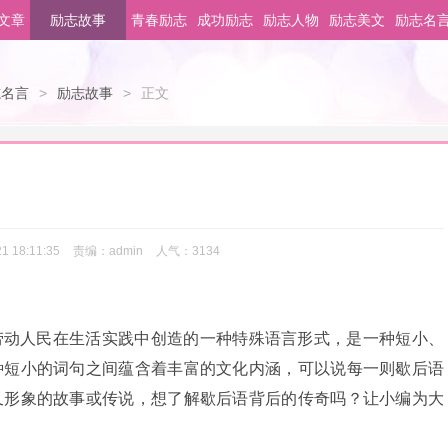
文章
励志故事
青春励志
成功励志
励志人物
励志美文
励志名
志名言
>
励志故事
>
正文
1 18:11:35
责编：
admin
人气：
3134
劳动人民在生活实践中创造的一种特殊语言形式，是一种短小、
种短小的词句之间蕴含着丰富的文化内涵，可以说每一则歇后语
又形象的故事或传说，想了解歇后语背后的传奇吗？让小编为大