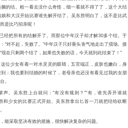
绳捆的结。粗一看去没什么奇怪，细一看就不得了了，这个大结
姑娘和大汉开始比赛谁先解开结了。吴东胜明白了，这不是比武
而是比巧招亲呢！
已经把所有的结解开了。而那位中年汉子却才解30多个结。于
：“对不起，失败了。”中年汉子只好垂头丧气地走出了擂场。接
“现在只剩两个结了，如果也失败的话，今天就到此结束了！”
：这位少女有着一对水灵灵的眼睛，五官端正，皮肤也嫩白，身
想到：我也要到结婚的时候了，老母亲也还没有看见过我的女朋
台。
掌声。吴东胜上台就问：“有没有规则？”“有，谁先弄开谁就
东胜和少女的比赛正式开始。吴东胜拿出匕首一刀就把结给砍断
。
，能采取坚决有效的措施，很快解决复杂的问题。