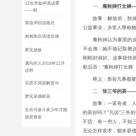
12生肖如何表达爱
一、
庵秋婶打女婢
——蛇
故事：解放前，秋
英语求职信格式
公益事业，乡里人尊称
匆匆朱自清读后感
庵秋婶认为家里的
不会痛，她不能记取教
梦见放纵
刚刚好就好。这事很快
属马的人2019年12月
歇后语：“庵秋婶打女婢
运程
释义：形容凡事都
百思不得其解造句
二、
张三爷的茶—
梦见采摘鲜花
故事：一富有者，人
生肖马奋斗多少年才能
的茶好吗？”凡说“三爷
脱贫致富
不贷。有一穷人，不知
无论怎样哀求，都未获借