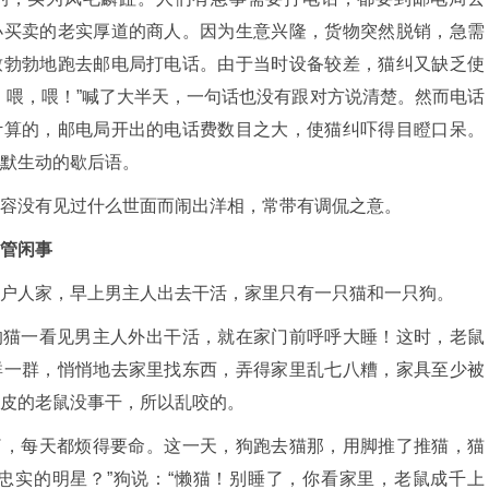
小买卖的老实厚道的商人。因为生意兴隆，货物突然脱销，急需
致勃勃地跑去邮电局打电话。由于当时设备较差，猫纠又缺乏使
，喂，喂！”喊了大半天，一句话也没有跟对方说清楚。然而电话
计算的，邮电局开出的电话费数目之大，使猫纠吓得目瞪口呆。
默生动的歇后语。
容没有见过什么世面而闹出洋相，常带有调侃之意。
管闲事
户人家，早上男主人出去干活，家里只有一只猫和一只狗。
的猫一看见男主人外出干活，就在家门前呼呼大睡！这时，老鼠
群一群，悄悄地去家里找东西，弄得家里乱七八糟，家具至少被
皮的老鼠没事干，所以乱咬的。
了，每天都烦得要命。这一天，狗跑去猫那，用脚推了推猫，猫
忠实的明星？”狗说：“懒猫！别睡了，你看家里，老鼠成千上