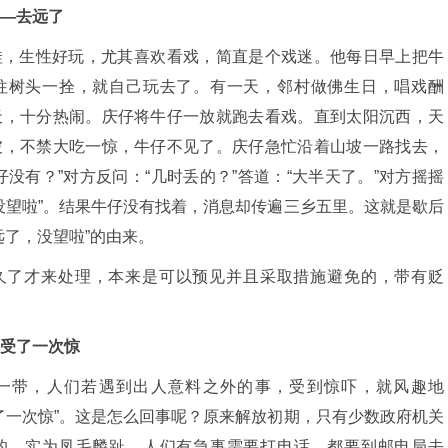
—去远了
娃，生性好玩，尤其喜欢看戏，简直是个戏迷。他每日早上把牛
往树头一拴，就自己玩去了。有一天，邻村做佛生日，唱戏酬
天，十分热闹。庆仔将牛仔一放就跑去看戏。直到太阳沉西，天
坡，不禁大吃一惊，牛仔不见了。庆仔急忙沿着山坡一路找去，
仔没有？”对方反问：“几时丢的？”答道：“大半天了。”对方摇摇
没望啦”。结果牛仔没有找着，消息却传遍三乡五里。这就是歇后
远了，没望啦”的由来。
久了才来处理，本来是可以预见并且采取措施避免的，带有贬
受了一次惊
一带，人们若遇到出人意料之外的事，受到惊吓，就风趣地
了一次惊”。这是怎么回事呢？原来解放初期，只有少数政府机关
的，实为凤毛麟趾。人们有急事需要打电话，都要到邮电局去