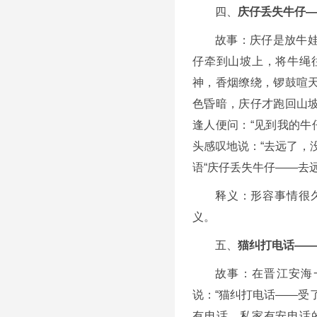
四、
庆仔丢失牛仔—
故事：庆仔是放牛
仔牵到山坡上，将牛绳
神，香烟缭绕，锣鼓喧
色昏暗，庆仔才跑回山
逢人便问：“见到我的牛
头感叹地说：“去远了，
语“庆仔丢失牛仔——去
释义：形容事情很
义。
五、
猫纠打电话——
故事：在晋江安海
说：“猫纠打电话——受
有电话，私家有安电话