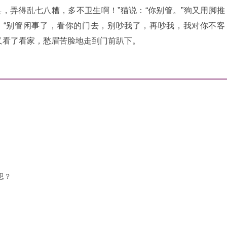
，弄得乱七八糟，多不卫生啊！”猫说：“你别管。”狗又用脚推
：“别管闲事了，看你的门去，别吵我了，再吵我，我对你不客
又看了看家，愁眉苦脸地走到门前趴下。
思？