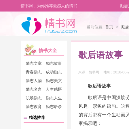
情书网，为你推荐最感人的情书
励志
当前位置:
首页
>
励
情书大全
歇后语故事
励志文章
励志故事
青春励志
成功励志
来源：
情书网
时间：
2018-06-2
励志人物
励志美文
歇后语故事
励志名言
人生感悟
歇后语是中国汉族
职场励志
励志人生
风趣、形象的语句。这
励志教育
励志语录
的背后都有一个生动而
精选推荐
家揭示吧：