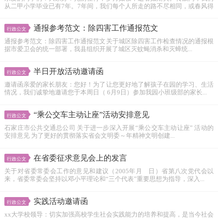
从二甲小学毕业已有7年。7年间，我们每个人所走的路不尽相同，或春风得
意...
通报参考范文：除四害工作通报范文
行政公文
通报参考范文：除四害工作通报范文关于城区除四害工作检查情况的通报根
据市爱卫会的统一部署，我县组织开展了城区灭蚊蝇消杀和灭蟑统...
半日开放活动邀请函
行政公文
邀请函亲爱的家长朋友：您好！为了让您更好地了解孩子在园的学习、生活
情况，我们诚挚地邀请您于本周日（ 6月9日）参加我园小班级部的家长...
“乘公交车主动让座”活动安排意见
行政公文
石家庄市公共交通总公司 关于进一步深入开展“乘公交车主动让座” 活动的
安排意见 为了更好的贯彻落实省会文明委～年精神文明创建...
在省委征求意见会上的发言
行政公文
关于对省委常委会工作的意见和建议（2005年月 日）省第八次党代会以
来，省委常委会坚持以邓小平理论和“三个代表”重要思想为指导，深入...
实践活动邀请函
行政公文
xx大学校领导：切实加强高校学生社会实践能力的培养和提高，是当今社会