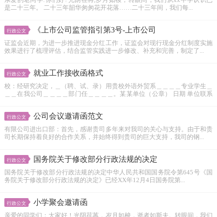
是二十三年。 二十三年韶华匆匆花开花落……二十三年间，我们每...
《上市公司监管指引第3号-上市公司
行政公文
证监会近期，为进一步推进现金分红工作，证监会对现行现金分红制度实施
效果进行了梳理评估，结合监管实践进一步修改、补充和完善，制定了...
就业工作接收函格式
行政公文
校：经研究决定，＿（聘、试、录）用贵校外语外贸系＿＿＿＿专业学生＿
＿＿在我公司＿＿＿＿部门任＿＿＿＿。某某单位（公章） 日期 单位联系
人： 单位联系电话： 单位详细地址： 邮...
公司会议邀请函范文
行政公文
有限公司进出口部：首先，感谢贵司多年来对我司的关心与支持。由于和贵
司长期保持着良好的合作关系，并始终得到贵司的巨大支持，我司的钢...
国务院关于修改部分行政法规的决定
行政公文
国务院关于修改部分行政法规的决定中华人民共和国国务院令第645号《国
务院关于修改部分行政法规的决定》已经XX年12月4日国务院第...
小学聚会邀请函
行政公文
亲爱的同学们：大家好！光阴荏苒，岁月如梭，逝者如斯夫。转眼间，我们