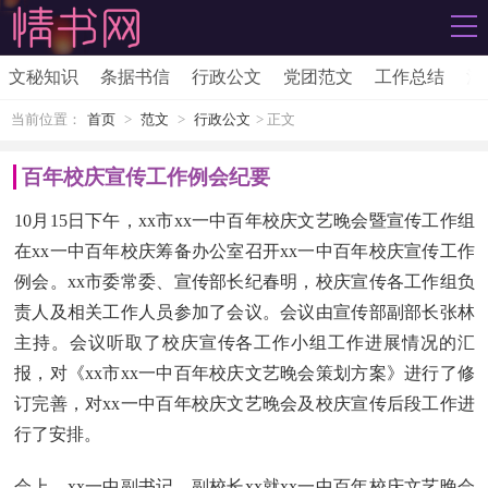
文秘知识
条据书信
行政公文
党团范文
工作总结
活
当前位置：
首页
>
范文
>
行政公文
> 正文
百年校庆宣传工作例会纪要
10月15日下午，xx市xx一中百年校庆文艺晚会暨宣传工作组
在xx一中百年校庆筹备办公室召开xx一中百年校庆宣传工作
例会。xx市委常委、宣传部长纪春明，校庆宣传各工作组负
责人及相关工作人员参加了会议。会议由宣传部副部长张林
主持。会议听取了校庆宣传各工作小组工作进展情况的汇
报，对《xx市xx一中百年校庆文艺晚会策划方案》进行了修
订完善，对xx一中百年校庆文艺晚会及校庆宣传后段工作进
行了安排。
会上，xx一中副书记、副校长xx就xx一中百年校庆文艺晚会