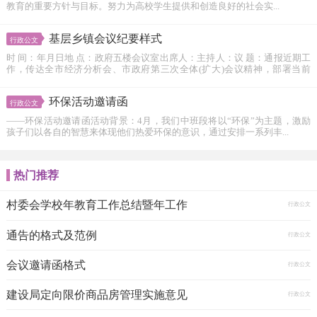
教育的重要方针与目标。努力为高校学生提供和创造良好的社会实...
基层乡镇会议纪要样式
行政公文
时 间：年月日地 点：政府五楼会议室出席人：主持人：议 题：通报近期工
作，传达全市经济分析会、市政府第三次全体(扩大)会议精神，部署当前
工...
环保活动邀请函
行政公文
――环保活动邀请函活动背景：4月，我们中班段将以“环保”为主题，激励
孩子们以各自的智慧来体现他们热爱环保的意识，通过安排一系列丰...
热门推荐
村委会学校年教育工作总结暨年工作
行政公文
通告的格式及范例
行政公文
会议邀请函格式
行政公文
建设局定向限价商品房管理实施意见
行政公文