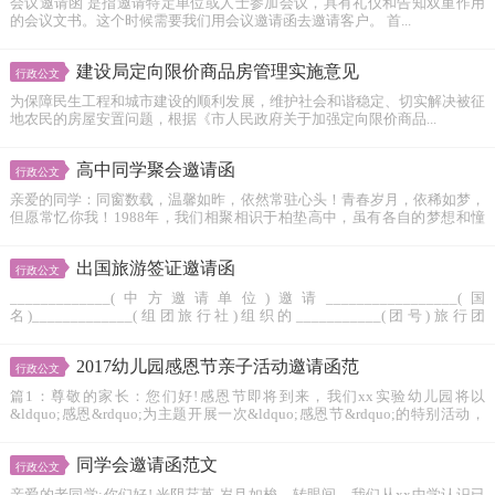
会议邀请函 是指邀请特定单位或人士参加会议，具有礼仪和告知双重作用
的会议文书。这个时候需要我们用会议邀请函去邀请客户。 首...
建设局定向限价商品房管理实施意见
行政公文
为保障民生工程和城市建设的顺利发展，维护社会和谐稳定、切实解决被征
地农民的房屋安置问题，根据《市人民政府关于加强定向限价商品...
高中同学聚会邀请函
行政公文
亲爱的同学：同窗数载，温馨如昨，依然常驻心头！青春岁月，依稀如梦，
但愿常忆你我！1988年，我们相聚相识于柏垫高中，虽有各自的梦想和憧
憬，却是同...
出国旅游签证邀请函
行政公文
_____________(中方邀请单位)邀请_________________(国
名)_____________(组团旅行社)组织的___________(团号)旅行团
____________...
2017幼儿园感恩节亲子活动邀请函范
行政公文
篇1：尊敬的家长：您们好!感恩节即将到来，我们xx实验幼儿园将以
&ldquo;感恩&rdquo;为主题开展一次&ldquo;感恩节&rdquo;的特别活动，
我们...
同学会邀请函范文
行政公文
亲爱的老同学:你们好! 光阴荏苒,岁月如梭，转眼间，我们从xx中学认识已