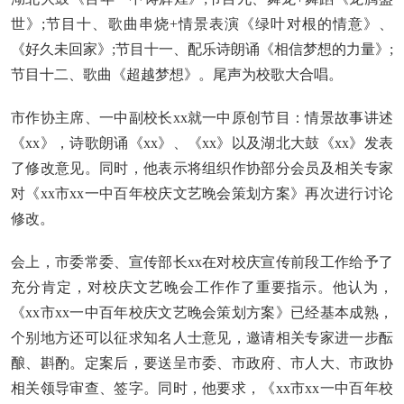
世》;节目十、歌曲串烧+情景表演《绿叶对根的情意》、
《好久未回家》;节目十一、配乐诗朗诵《相信梦想的力量》;
节目十二、歌曲《超越梦想》。尾声为校歌大合唱。
市作协主席、一中副校长xx就一中原创节目：情景故事讲述
《xx》，诗歌朗诵《xx》、《xx》以及湖北大鼓《xx》发表
了修改意见。同时，他表示将组织作协部分会员及相关专家
对《xx市xx一中百年校庆文艺晚会策划方案》再次进行讨论
修改。
会上，市委常委、宣传部长xx在对校庆宣传前段工作给予了
充分肯定，对校庆文艺晚会工作作了重要指示。他认为，
《xx市xx一中百年校庆文艺晚会策划方案》已经基本成熟，
个别地方还可以征求知名人士意见，邀请相关专家进一步酝
酿、斟酌。定案后，要送呈市委、市政府、市人大、市政协
相关领导审查、签字。同时，他要求，《xx市xx一中百年校