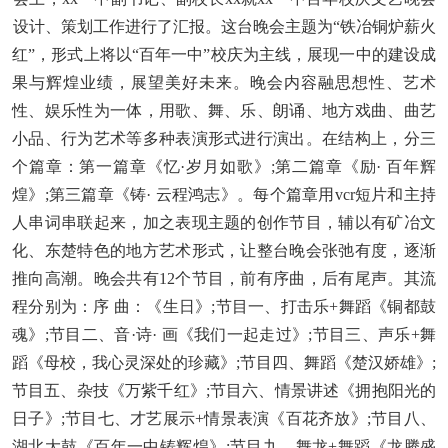
设计、策划工作进行了汇报。这台晚会主题为“铁冶铜炉薪火
红”，形式上将以“百年一中”校庆为主线，展现一中的建设成
果与辉煌业绩，展望美好未来。晚会内容融思想性、艺术
性、娱乐性为一体，用歌、舞、乐、朗诵、地方戏曲、曲艺
小品、行为艺术等多种表演形式进行演出。在结构上，分三
个篇章：第一篇章《忆·岁月如歌》;第二篇章《励· 百年辉
煌》;第三篇章《铸· 云程鸿志》。每个篇章用vcr短片和主持
人串词串联起来，加之表现主题的创作节目，辅以有矿冶文
化、东楚特色的地方艺术形式，让整台晚会张弛有度，逐渐
推向高潮。晚会共有12个节目，前有序曲，后有尾声。其流
程分别为：序 曲：《生日》;节目一、打击乐+舞蹈《铜都鼓
魂》;节目二、音·诗· 画《我们一起走过》;节目三、声乐+舞
蹈《母校，我心灵深处的珍藏》;节目四、舞蹈《楚汉娇雄》;
节目五、杂技《万紫千红》;节目六、情景讲述《拥抱阳光的
日子》;节目七、才艺展示+情景表演《百花齐放》;节目八、
湖北大鼓《百年一中铸辉煌》;节目九、舞龙+舞蹈《龙腾盛