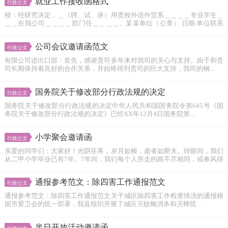
就业工作接收函格式
行政公文
校：经研究决定，＿（聘、试、录）用贵校外语外贸系＿＿＿＿专业学生＿
＿＿在我公司＿＿＿＿部门任＿＿＿＿。某某单位（公章） 日期 单位联系
人： 单位联系电话： 单位详细地址： 邮...
公司会议邀请函范文
行政公文
有限公司进出口部：首先，感谢贵司多年来对我司的关心与支持。由于和贵
司长期保持着良好的合作关系，并始终得到贵司的巨大支持，我司的钢...
国务院关于修改部分行政法规的决定
行政公文
国务院关于修改部分行政法规的决定中华人民共和国国务院令第645号《国
务院关于修改部分行政法规的决定》已经XX年12月4日国务院第...
小学聚会邀请函
行政公文
亲爱的同学们：大家好！光阴荏苒，岁月如梭，逝者如斯夫。转眼间，我们
从二甲小学毕业已有7年。7年间，我们每个人所走的路不尽相同，或春风得
意...
通报参考范文：除四害工作通报范文
行政公文
通报参考范文：除四害工作通报范文关于城区除四害工作检查情况的通报根
据市爱卫会的统一部署，我县组织开展了城区灭蚊蝇消杀和灭蟑统...
半日开放活动邀请函