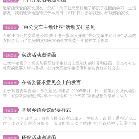
行政公文
邀请函亲爱的家长朋友：您好！为了让您更好地了解孩子在园的学习、生活
情况，我们诚挚地邀请您于本周日（ 6月9日）参加我园小班级部的家长...
“乘公交车主动让座”活动安排意见
行政公文
石家庄市公共交通总公司 关于进一步深入开展“乘公交车主动让座” 活动的
安排意见 为了更好的贯彻落实省会文明委～年精神文明创建...
实践活动邀请函
行政公文
xx大学校领导：切实加强高校学生社会实践能力的培养和提高，是当今社会
教育的重要方针与目标。努力为高校学生提供和创造良好的社会实...
在省委征求意见会上的发言
行政公文
关于对省委常委会工作的意见和建议（2005年月 日）省第八次党代会以
来，省委常委会坚持以邓小平理论和“三个代表”重要思想为指导，深入...
基层乡镇会议纪要样式
行政公文
时 间：年月日地 点：政府五楼会议室出席人：主持人：议 题：通报近期工
作，传达全市经济分析会、市政府第三次全体(扩大)会议精神，部署当前
工...
环保活动邀请函
行政公文