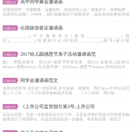
高中同学聚会邀请函
行政公文
亲爱的同学：同窗数载，温馨如昨，依然常驻心头！青春岁月，依稀如梦，
但愿常忆你我！1988年，我们相聚相识于柏垫高中，虽有各自的梦想和憧
憬，却是同...
出国旅游签证邀请函
行政公文
_____________(中方邀请单位)邀请_________________(国
名)_____________(组团旅行社)组织的___________(团号)旅行团
____________...
2017幼儿园感恩节亲子活动邀请函范
行政公文
篇1：尊敬的家长：您们好!感恩节即将到来，我们xx实验幼儿园将以
&ldquo;感恩&rdquo;为主题开展一次&ldquo;感恩节&rdquo;的特别活动，
我们...
同学会邀请函范文
行政公文
亲爱的老同学:你们好! 光阴荏苒,岁月如梭，转眼间，我们从xx中学认识已
是二十三年。 二十三年韶华匆匆花开花落……二十三年间，我们每...
《上市公司监管指引第3号-上市公司
行政公文
证监会近期，为进一步推进现金分红工作，证监会对现行现金分红制度实施
效果进行了梳理评估，结合监管实践进一步修改、补充和完善，制定了...