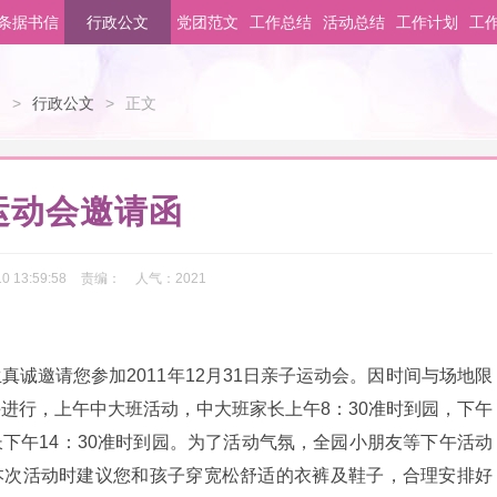
条据书信
行政公文
党团范文
工作总结
活动总结
工作计划
工
文
>
行政公文
>
正文
运动会邀请函
0 13:59:58
责编：
人气：
2021
真诚邀请您参加2011年12月31日亲子运动会。因时间与场地限
进行，上午中大班活动，中大班家长上午8：30准时到园，下午
下午14：30准时到园。为了活动气氛，全园小朋友等下午活动
本次活动时建议您和孩子穿宽松舒适的衣裤及鞋子，合理安排好