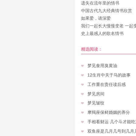
遗失在流年里的情书
中国古代九大经典情书欣赏
如果爱，请深爱
我们一起长大慢慢变老 一起
老
史上最感人的歌名情书
精选阅读：
梦见食用臭黄油
12生肖中关于马的故事
工作重在责任读后感
梦见房间
梦见皱纹
摩羯座保鲜婚姻的养分
手相看财运 几个斗才能
双鱼座是几月几号到几月