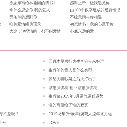
老
徐志摩写给林徽因的情书1
感谢上帝，让我遇见你
拿什么思念你 我的爱人
由100个数字组成的经典情书
无条件的想到你
不经意间与你相遇
变
唯美爱情经典语录
初恋情书：我的心属于你
大冰：说得清的，都不叫爱情
心底永远的爱
五月木星顺行为生肖狗带来好运
生肖羊的贵人是什么类型
梦见夫妻吵架之后大打出手
励志演讲稿:创业励志演讲稿
生肖猪2019年3月运气运程运势
谁的离傷给了谁的寂寞
吃穿不愁呢？
2019龙年(壬辰年)属鸡人流年逐月运
几号
LOVE