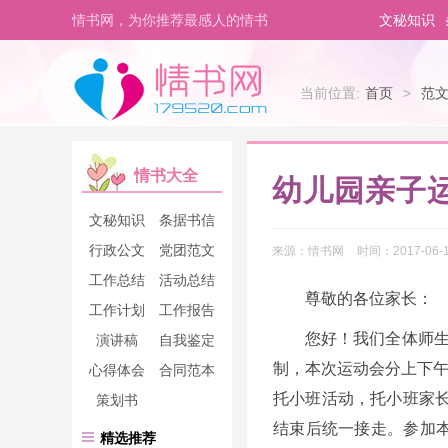
情书网，为你推荐最感人的情书
文秘知识
当前位置:
首页
>
范
情书大全
幼儿园亲子
文秘知识
条据书信
行政公文
党团范文
来源：
情书网
时间：
2017-06-1
工作总结
活动总结
尊敬的各位家长：
工作计划
工作报告
您好！我们全体师生
演讲稿
自我鉴定
制，本次运动会分上下午
心得体会
合同范本
托小班活动，托小班家长
策划书
结束后统一接走。参加
精选推荐