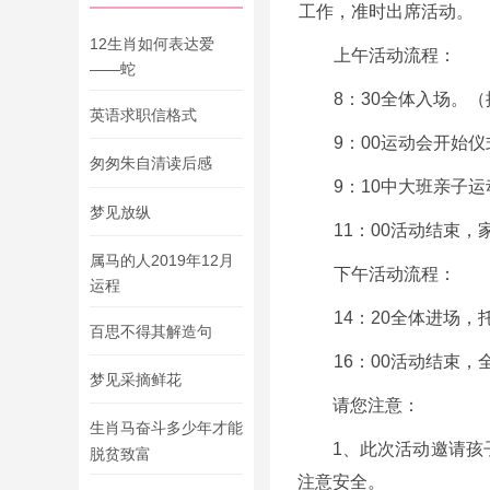
工作，准时出席活动。
12生肖如何表达爱
上午活动流程：
——蛇
8：30全体入场。
英语求职信格式
9：00运动会开始
匆匆朱自清读后感
9：10中大班亲子
梦见放纵
11：00活动结束
属马的人2019年12月
下午活动流程：
运程
14：20全体进场
百思不得其解造句
16：00活动结束
梦见采摘鲜花
请您注意：
生肖马奋斗多少年才能
1、此次活动邀请孩
脱贫致富
注意安全。