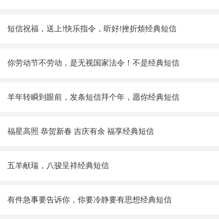
短信祝福，送上!快乐指令，听好!挫折烦
经典短信
你劳动节不劳动，是无视国家法令！不是
经典短信
羊年转瞬到眼前，发条短信拜个年，愿你
经典短信
福星高照 恭贺新春 吉庆有余 福享
经典短信
五羊献瑞，八骏呈祥
经典短信
有件急事要告诉你，你要冷静要有思想
经典短信