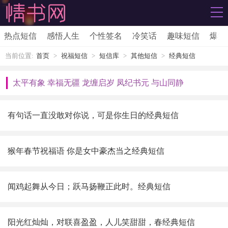
热点短信
感悟人生
个性签名
冷笑话
趣味短信
爆笑
当前位置:
首页
>
祝福短信
>
短信库
>
其他短信
>
经典短信
太平有象 幸福无疆 龙缠启岁 凤纪书元 与山同静
有句话一直没敢对你说，可是你生日的
经典短信
猴年春节祝福语 你是女中豪杰当之
经典短信
闻鸡起舞从今日；跃马扬鞭正此时。
经典短信
阳光红灿灿，对联喜盈盈，人儿笑甜甜，春
经典短信