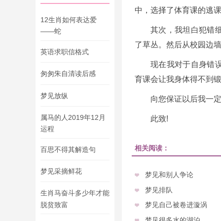
中，选择了体育课的逃
12生肖如何表达爱
其次，我坦白犯错
——蛇
了草丛。然后从校园边
英语求职信格式
现在我对于自身错
匆匆朱自清读后感
育课会让我身体得不到
梦见放纵
向您保证以后我一
属马的人2019年12月
此致!
运程
相关阅读：
百思不得其解造句
梦见采摘鲜花
梦见和别人争论
梦见排队
生肖马奋斗多少年才能
脱贫致富
梦见自己被卷进漩涡
梦见很多水的湖泊