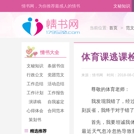
情书网，为你推荐最感人的情书
文秘知识
当前位置:
首页
>
范
情书大全
体育课逃课
文秘知识
条据书信
行政公文
党团范文
来源：
情书网
时间：
2018-08-0
工作总结
活动总结
尊敬的体育老师：
工作计划
工作报告
我发现我错了，经
演讲稿
自我鉴定
刻反省，我终于对于错
心得体会
合同范本
策划书
首先，我要坦诚我
精选推荐
最近天气忽冷忽热导致