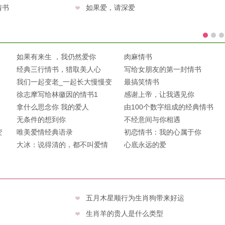
情书
如果爱，请深爱
如果有来生 ，我仍然爱你
肉麻情书
经典三行情书，猎取美人心
写给女朋友的第一封情书
我们一起变老_一起长大慢慢变
最搞笑情书
老
徐志摩写给林徽因的情书1
感谢上帝，让我遇见你
拿什么思念你 我的爱人
由100个数字组成的经典情书
无条件的想到你
不经意间与你相遇
变
唯美爱情经典语录
初恋情书：我的心属于你
大冰：说得清的，都不叫爱情
心底永远的爱
五月木星顺行为生肖狗带来好运
生肖羊的贵人是什么类型