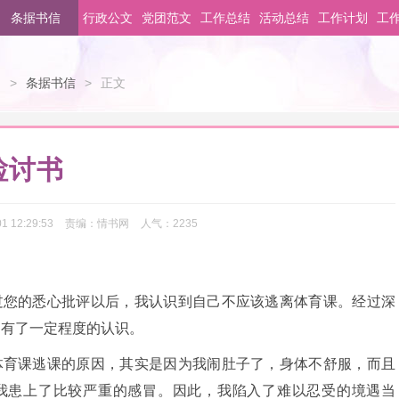
条据书信
行政公文
党团范文
工作总结
活动总结
工作计划
工
文
>
条据书信
>
正文
检讨书
1 12:29:53
责编：
情书网
人气：
2235
过您的悉心批评以后，我认识到自己不应该逃离体育课。经过深
了有了一定程度的认识。
体育课逃课的原因，其实是因为我闹肚子了，身体不舒服，而且
我患上了比较严重的感冒。因此，我陷入了难以忍受的境遇当