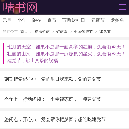
元旦
小年
除夕
春节
五路财神日
元宵节
龙抬头
当前位置:
首页
>
祝福短信
>
短信库
>
中国传统节
>
建党节
七月的天空，如果不是那一面高举的红旗，怎会有今天！
壮丽的山河，如果不是那一点燎原的星火，怎会有今天！
建党节，献上真挚的祝福！
刻刻把党记心中，党的生日我来颂，党的
建党节
今年七一行动纲领：一个幸福家庭，一项
建党节
悠闲点，开心点，党会帮你把梦圆；想吃吃
建党节