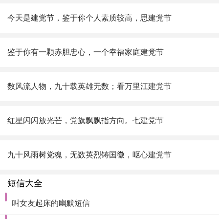
今天是建党节，鉴于你个人素质较高，思
建党节
鉴于你有一颗赤胆忠心，一个幸福家庭
建党节
数风流人物，九十载英雄无数；看万里江
建党节
红星闪闪放光芒，党旗飘飘指方向。七
建党节
九十风雨树党魂，无数英烈铸国徽，呕心
建党节
短信大全
叫女友起床的幽默短信