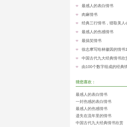
最感人的表白情书
肉麻情书
经典三行情书，猎取美人
最感人的伤感情书
最搞笑情书
徐志摩写给林徽因的情书
中国古代九大经典情书欣
由100个数字组成的经典
猜您喜欢：
最感人的表白情书
一封伤感的表白情书
最感人的伤感情书
遗失在流年里的情书
中国古代九大经典情书欣赏