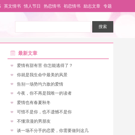
书
英文情书
情人节日
热恋情书
初恋情书
励志文章
专题
最新文章
爱情有甜有苦 你怎能逃得了？
你就是我生命中最美的风景
告别一场势均力敌的爱情
今夜，你不再是我唯一的读者
爱情也有春夏秋冬
可惜不是你，也不遗憾不是你
不懂浪漫的男朋友
谈一场不分手的恋爱，你需要做到这几