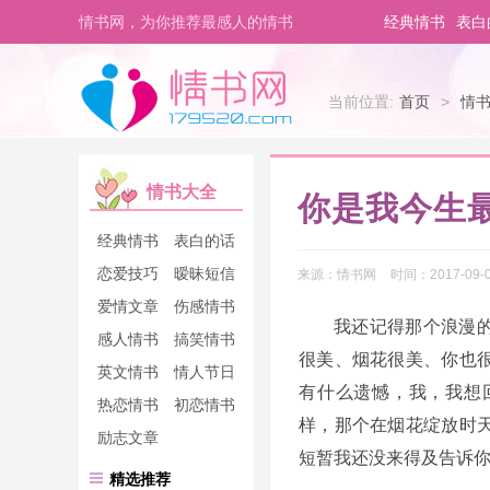
情书网，为你推荐最感人的情书
经典情书
表白
当前位置:
首页
>
情
情书大全
你是我今生
经典情书
表白的话
恋爱技巧
暧昧短信
来源：
情书网
时间：
2017-09-0
爱情文章
伤感情书
我还记得那个浪漫
感人情书
搞笑情书
很美、烟花很美、你也
英文情书
情人节日
有什么遗憾，我，我想
热恋情书
初恋情书
样，那个在烟花绽放时
励志文章
短暂我还没来得及告诉
精选推荐