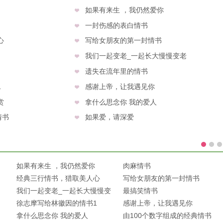
如果有来生 ，我仍然爱你
一封伤感的表白情书
心
写给女朋友的第一封情书
我们一起变老_一起长大慢慢变老
遗失在流年里的情书
1
感谢上帝，让我遇见你
赏
拿什么思念你 我的爱人
情书
如果爱，请深爱
如果有来生 ，我仍然爱你
肉麻情书
经典三行情书，猎取美人心
写给女朋友的第一封情书
我们一起变老_一起长大慢慢变
最搞笑情书
老
徐志摩写给林徽因的情书1
感谢上帝，让我遇见你
拿什么思念你 我的爱人
由100个数字组成的经典情书