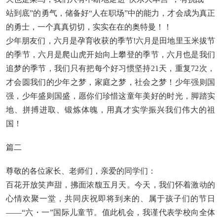
站到底”的勇气，储备好“人在职场”中的能力，才会成为真正
的勇士，一个真真切切，实实在在的奥特曼！！
少年朋友们，六月是孕育收获的季节!六月是田地里玉米拔节
的季节，六月是爬山虎开始向上攀登的季节，六月也是我们
追梦的季节，我们只有把每个好习惯坚持21天，重复72次，
才会圆我们的少年之梦，家庭之梦，社会之梦！少年强则国
强，少年盛则国盛，愿你们珍惜这童年美好的时光，脚踏实
地、拼搏进取、锻炼体魄，用真才实学振兴我们伟大的祖
国！
篇二
尊敬的各位家长、老师们，亲爱的同学们：
百花开放笑声甜，拂面浓馥五月天。今天，我们怀着激动的
心情欢聚一堂，共同庆祝即将到来的、属于孩子们的节日
――“六・一”国际儿童节。值此机会，我谨代表学校向全体