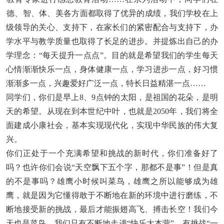
德、智、体、美各方面都取得了优异的成绩，我们学校在上
级领导的关心、支持下，在家长们的紧密配合与支持下，办
学水平与教学质量也取得了长足的进步。并提炼出自己的办
学理念：“每天提升一点点”。目的就是希望我们的学生每天
心情渐渐快乐一点，身体健康一点，学习进步一点，好习惯
渐渐多一点，兴趣爱好广泛一点，特长日益精湛一点……
同学们，你们是早上8、9点钟的太阳，是祖国的花朵，是明
天的希望。从现在到本世纪中叶，也就是2050年，我们将全
面建成小康社会，基本实现现代化，实现中华民族的伟大复
兴。
你们正处于一个充满希望和挑战的新时代，你们准备好了
吗？也许你们会说“天空飘下五个字，那都不是事”！但是真
的不是事吗？雄鹰小时候叫菜鸟，雄鹰之所以能够成为雄
鹰，就是因为它懂得敢于不断地在新的环境中进行磨练，不
断地接受新的挑战，最后才能振翅高飞、搏击长空！我们今
天也是菜鸟，我们只有不断地走进“快乐大本营”，有挑战“一