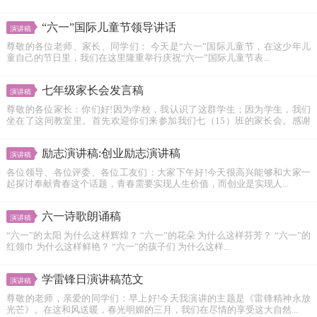
“六一”国际儿童节领导讲话
演讲稿
尊敬的各位老师、家长、同学们： 今天是“六一”国际儿童节，在这少年儿
童自己的节日里，我们在这里隆重举行庆祝“六一”国际儿童节表...
七年级家长会发言稿
演讲稿
尊敬的各位家长：你们好!因为学校，我认识了这群学生；因为学生，我们
坐在了这间教室里。首先欢迎你们来参加我们七（15）班的家长会。感谢
你...
励志演讲稿:创业励志演讲稿
演讲稿
各位领导、各位评委、各位工友们：大家下午好!今天很高兴能够和大家一
起探讨奉献青春这个话题，青春需要实现人生价值，而创业是实现人...
六一诗歌朗诵稿
演讲稿
“六一”的太阳 为什么这样辉煌？ “六一”的花朵 为什么这样芬芳？ “六一”的
红领巾 为什么这样鲜艳？ “六一”的孩子们 为什么这样...
学雷锋日演讲稿范文
演讲稿
尊敬的老师，亲爱的同学们：早上好!今天我演讲的主题是《雷锋精神永放
光芒》。在这和风送暖，春光明媚的三月，我们在尽情的享受这大自然...