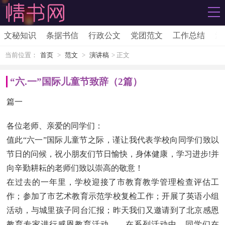
文秘知识
条据书信
行政公文
党团范文
工作总结
活
当前位置：
首页
>
范文
>
演讲稿
> 正文
“六.一”国际儿童节致辞（2篇）
篇一
各位老师、亲爱的同学们：
值此“六一”国际儿童节之际，谨让我代表学校向同学们致以
节日的问候，祝小朋友们节日愉快，身体健康，学习进步!并
向辛勤耕耘的老师们致以崇高的敬意！
在过去的一年里，学校迎接了市教育教学管理检查评估工
作；参加了市艺术教育示范学校复检工作；开展了英语小组
活动，与城里孩子同台汇报；昨天我们又邀请到了北京感恩
教育专家进行感恩教育活动……在系列活动中，同学们在