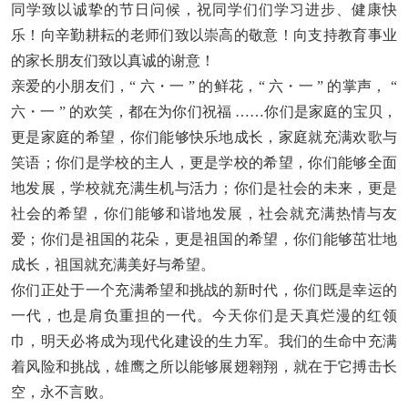
同学致以诚挚的节日问候，祝同学们们学习进步、健康快
乐！向辛勤耕耘的老师们致以崇高的敬意！向支持教育事业
的家长朋友们致以真诚的谢意！
亲爱的小朋友们，“ 六・一 ” 的鲜花，“ 六・一 ” 的掌声， “
六・一 ” 的欢笑，都在为你们祝福 ……你们是家庭的宝贝，
更是家庭的希望，你们能够快乐地成长，家庭就充满欢歌与
笑语；你们是学校的主人，更是学校的希望，你们能够全面
地发展，学校就充满生机与活力；你们是社会的未来，更是
社会的希望，你们能够和谐地发展，社会就充满热情与友
爱；你们是祖国的花朵，更是祖国的希望，你们能够茁壮地
成长，祖国就充满美好与希望。
你们正处于一个充满希望和挑战的新时代，你们既是幸运的
一代，也是肩负重担的一代。今天你们是天真烂漫的红领
巾，明天必将成为现代化建设的生力军。我们的生命中充满
着风险和挑战，雄鹰之所以能够展翅翱翔，就在于它搏击长
空，永不言败。