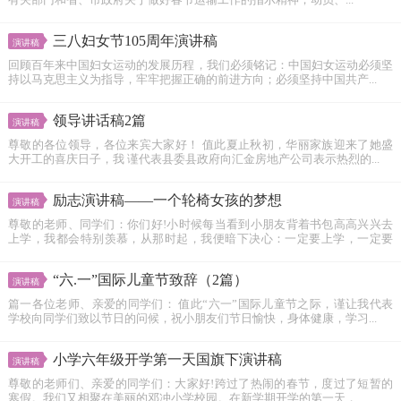
有关部门和省、市政府关于做好春节运输工作的指示精神，动员、...
三八妇女节105周年演讲稿
演讲稿
回顾百年来中国妇女运动的发展历程，我们必须铭记：中国妇女运动必须坚
持以马克思主义为指导，牢牢把握正确的前进方向；必须坚持中国共产...
领导讲话稿2篇
演讲稿
尊敬的各位领导，各位来宾大家好！ 值此夏止秋初，华丽家族迎来了她盛
大开工的喜庆日子，我 谨代表县委县政府向汇金房地产公司表示热烈的...
励志演讲稿――一个轮椅女孩的梦想
演讲稿
尊敬的老师、同学们：你们好!小时候每当看到小朋友背着书包高高兴兴去
上学，我都会特别羡慕，从那时起，我便暗下决心：一定要上学，一定要
读...
“六.一”国际儿童节致辞（2篇）
演讲稿
篇一各位老师、亲爱的同学们： 值此“六一”国际儿童节之际，谨让我代表
学校向同学们致以节日的问候，祝小朋友们节日愉快，身体健康，学习...
小学六年级开学第一天国旗下演讲稿
演讲稿
尊敬的老师们、亲爱的同学们：大家好!跨过了热闹的春节，度过了短暂的
寒假。我们又相聚在美丽的邓冲小学校园。在新学期开学的第一天，...