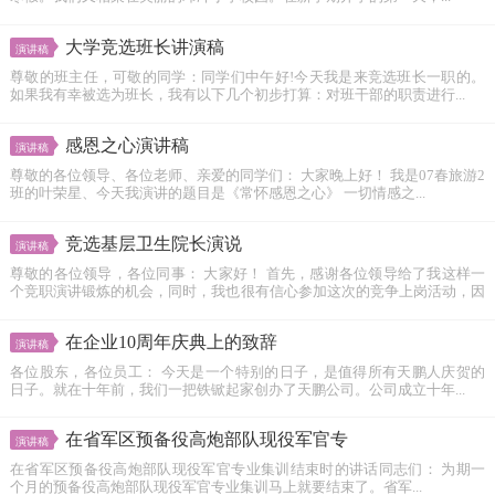
大学竞选班长讲演稿
演讲稿
尊敬的班主任，可敬的同学：同学们中午好!今天我是来竞选班长一职的。
如果我有幸被选为班长，我有以下几个初步打算：对班干部的职责进行...
感恩之心演讲稿
演讲稿
尊敬的各位领导、各位老师、亲爱的同学们： 大家晚上好！ 我是07春旅游2
班的叶荣星、今天我演讲的题目是《常怀感恩之心》 一切情感之...
竞选基层卫生院长演说
演讲稿
尊敬的各位领导，各位同事： 大家好！ 首先，感谢各位领导给了我这样一
个竞职演讲锻炼的机会，同时，我也很有信心参加这次的竞争上岗活动，因
为...
在企业10周年庆典上的致辞
演讲稿
各位股东，各位员工： 今天是一个特别的日子，是值得所有天鹏人庆贺的
日子。就在十年前，我们一把铁锨起家创办了天鹏公司。公司成立十年...
在省军区预备役高炮部队现役军官专
演讲稿
在省军区预备役高炮部队现役军官专业集训结束时的讲话同志们： 为期一
个月的预备役高炮部队现役军官专业集训马上就要结束了。省军...