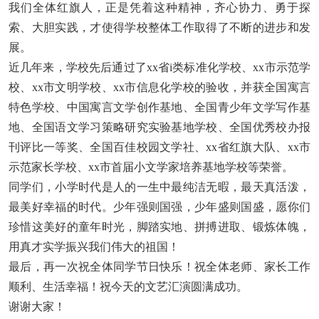
我们全体红旗人，正是凭着这种精神，齐心协力、勇于探
索、大胆实践，才使得学校整体工作取得了不断的进步和发
展。
近几年来，学校先后通过了xx省i类标准化学校、xx市示范学
校、xx市文明学校、xx市信息化学校的验收，并获全国寓言
特色学校、中国寓言文学创作基地、全国青少年文学写作基
地、全国语文学习策略研究实验基地学校、全国优秀校办报
刊评比一等奖、全国百佳校园文学社、xx省红旗大队、xx市
示范家长学校、xx市首届小文学家培养基地学校等荣誉。
同学们，小学时代是人的一生中最纯洁无暇，最天真活泼，
最美好幸福的时代。少年强则国强，少年盛则国盛，愿你们
珍惜这美好的童年时光，脚踏实地、拼搏进取、锻炼体魄，
用真才实学振兴我们伟大的祖国！
最后，再一次祝全体同学节日快乐！祝全体老师、家长工作
顺利、生活幸福！祝今天的文艺汇演圆满成功。
谢谢大家！