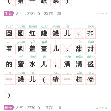
(
猜
一
蔬
菜
)
生姜
人气：
3781
顶：
25
踩：
20
2017-07-06
yuán
yuán
hóng
guàn
guàn
ér
kòu
圆
圆
红
罐
罐
儿
,
扣
zhe
yuán
gài
gài
ér
tián
tián
着
圆
盖
盖
儿
,
甜
甜
de
mì
shuǐ
ér
mǎn
mǎn
shèng
的
蜜
水
儿
,
满
满
盛
yī
guàn
ér
cāi
yī
zhí
wù
一
罐
儿
(
猜
一
植
物
)
柿子
人气：
2730
顶：
13
踩：
10
2017-07-06