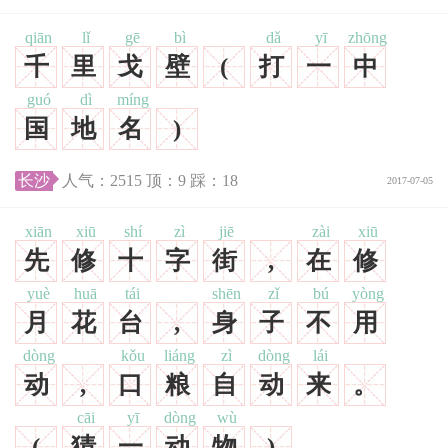
qiān
lǐ
gē
bì
dǎ
yī
zhōng
千
里
戈
壁
(
打
一
中
guó
dì
míng
国
地
名
)
长沙
人气：
2515
顶：
9
踩：
18
2017-07-05
xiān
xiū
shí
zì
jiē
zài
xiū
先
修
十
字
街
,
在
修
yuè
huā
tái
shēn
zǐ
bú
yòng
月
花
台
,
身
子
不
用
dòng
kǒu
liáng
zì
dòng
lái
动
,
口
粮
自
动
来
。
cāi
yī
dòng
wù
(
猜
一
动
物
)