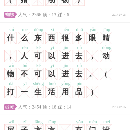
蜘蛛
人气：
2366
顶：
13
踩：
6
2017-07-05
shí
me
dōng
xī
hěn
duō
yǎn
jīng
什
么
东
西
很
多
眼
睛
rén
kě
yǐ
jìn
qù
dòng
,
人
可
以
进
去
,
动
wù
bú
kě
yǐ
jìn
qù
物
不
可
以
进
去
。
(
dǎ
yī
shēng
huó
yòng
pǐn
打
一
生
活
用
品
)
蚊帐
人气：
2454
顶：
18
踩：
14
2017-07-05
wū
zǐ
fāng
fāng
yǒu
mén
méi