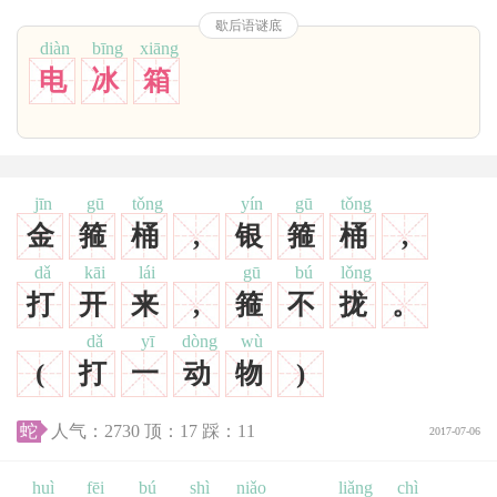
歇后语谜底
diàn
bīng
xiāng
电
冰
箱
jīn
gū
tǒng
yín
gū
tǒng
金
箍
桶
,
银
箍
桶
,
dǎ
kāi
lái
gū
bú
lǒng
打
开
来
,
箍
不
拢
。
dǎ
yī
dòng
wù
(
打
一
动
物
)
蛇
人气：
2730
顶：
17
踩：
11
2017-07-06
huì
fēi
bú
shì
niǎo
liǎng
chì