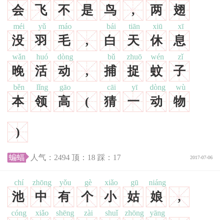
会
飞
不
是
鸟
,
两
翅
méi
yǔ
máo
bái
tiān
xiū
xī
没
羽
毛
,
白
天
休
息
wǎn
huó
dòng
bǔ
zhuō
wén
zǐ
晚
活
动
,
捕
捉
蚊
子
běn
lǐng
gāo
cāi
yī
dòng
wù
本
领
高
(
猜
一
动
物
)
蝙蝠
人气：
2494
顶：
18
踩：
17
2017-07-06
chí
zhōng
yǒu
gè
xiǎo
gū
niáng
池
中
有
个
小
姑
娘
,
cóng
xiǎo
shēng
zài
shuǐ
zhōng
yāng