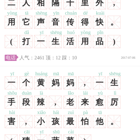
二
人
相
隔
千
里
外
,
yòng
tā
shēng
yīn
chuán
dé
kuài
用
它
声
音
传
得
快
。
dǎ
yī
shēng
huó
yòng
pǐn
(
打
一
生
活
用
品
)
电话
人气：
2461
顶：
12
踩：
10
2017-07-06
yī
gè
huáng
mā
mā
yī
shēng
一
个
黄
妈
妈
,
一
生
shǒu
duàn
là
lǎo
lái
yù
lì
手
段
辣
,
老
来
愈
厉
hài
xiǎo
hái
zuì
pà
tā
害
,
小
孩
最
怕
他
。
cāi
yī
shū
cài