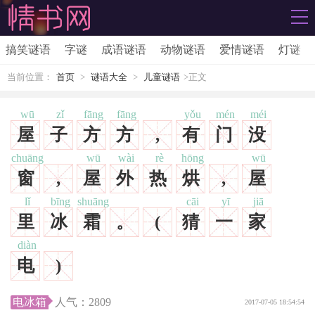
搞笑谜语
字谜
成语谜语
动物谜语
爱情谜语
灯谜
当前位置：
首页
>
谜语大全
>
儿童谜语
>正文
wū
zǐ
fāng
fāng
yǒu
mén
méi
屋
子
方
方
,
有
门
没
chuāng
wū
wài
rè
hōng
wū
窗
,
屋
外
热
烘
,
屋
lǐ
bīng
shuāng
cāi
yī
jiā
里
冰
霜
。
(
猜
一
家
diàn
电
)
电冰箱
人气：
2809
2017-07-05 18:54:54