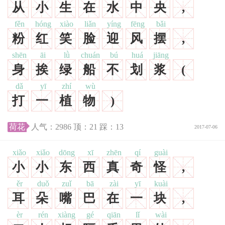
从
小
生
在
水
中
央
,
fěn
hóng
xiào
liǎn
yíng
fēng
bǎi
粉
红
笑
脸
迎
风
摆
,
shēn
āi
lǜ
chuán
bú
huá
jiāng
身
挨
绿
船
不
划
浆
(
dǎ
yī
zhí
wù
打
一
植
物
)
荷花
人气：
2986
顶：
21
踩：
13
2017-07-06
xiǎo
xiǎo
dōng
xī
zhēn
qí
guài
小
小
东
西
真
奇
怪
,
ěr
duǒ
zuǐ
bā
zài
yī
kuài
耳
朵
嘴
巴
在
一
块
,
èr
rén
xiàng
gé
qiān
lǐ
wài