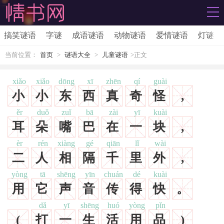
搞笑谜语
字谜
成语谜语
动物谜语
爱情谜语
灯谜
当前位置：
首页
>
谜语大全
>
儿童谜语
>正文
xiǎo
xiǎo
dōng
xī
zhēn
qí
guài
小
小
东
西
真
奇
怪
,
ěr
duǒ
zuǐ
bā
zài
yī
kuài
耳
朵
嘴
巴
在
一
块
,
èr
rén
xiàng
gé
qiān
lǐ
wài
二
人
相
隔
千
里
外
,
yòng
tā
shēng
yīn
chuán
dé
kuài
用
它
声
音
传
得
快
。
dǎ
yī
shēng
huó
yòng
pǐn
(
打
一
生
活
用
品
)