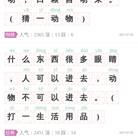
cāi
yī
dòng
wù
(
猜
一
动
物
)
蜘蛛
人气：
2365
顶：
13
踩：
6
2017-07-05
shí
me
dōng
xī
hěn
duō
yǎn
jīng
什
么
东
西
很
多
眼
睛
rén
kě
yǐ
jìn
qù
dòng
,
人
可
以
进
去
,
动
wù
bú
kě
yǐ
jìn
qù
物
不
可
以
进
去
。
(
dǎ
yī
shēng
huó
yòng
pǐn
打
一
生
活
用
品
)
蚊帐
人气：
2451
顶：
18
踩：
14
2017-07-05