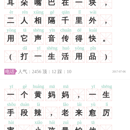
耳
朵
嘴
巴
在
一
块
,
èr
rén
xiàng
gé
qiān
lǐ
wài
二
人
相
隔
千
里
外
,
yòng
tā
shēng
yīn
chuán
dé
kuài
用
它
声
音
传
得
快
。
dǎ
yī
shēng
huó
yòng
pǐn
(
打
一
生
活
用
品
)
电话
人气：
2456
顶：
12
踩：
10
2017-07-06
yī
gè
huáng
mā
mā
yī
shēng
一
个
黄
妈
妈
,
一
生
shǒu
duàn
là
lǎo
lái
yù
lì
手
段
辣
,
老
来
愈
厉
hài
xiǎo
hái
zuì
pà
tā