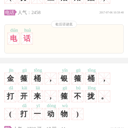
电话
人气：
2458
2017-07-06 10:59:40
歇后语谜底
diàn
huà
电
话
jīn
gū
tǒng
yín
gū
tǒng
金
箍
桶
,
银
箍
桶
,
dǎ
kāi
lái
gū
bú
lǒng
打
开
来
,
箍
不
拢
。
dǎ
yī
dòng
wù
(
打
一
动
物
)