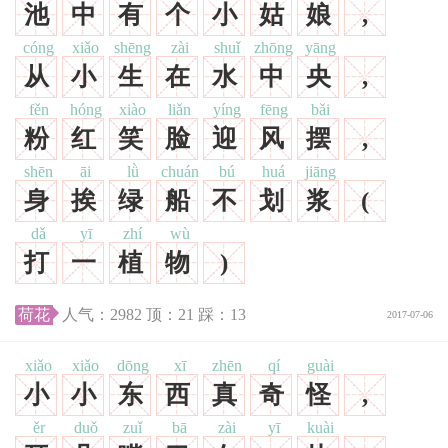
池
中
有
个
小
姑
娘
,
cóng
xiǎo
shēng
zài
shuǐ
zhōng
yāng
从
小
生
在
水
中
央
,
fěn
hóng
xiào
liǎn
yíng
fēng
bǎi
粉
红
笑
脸
迎
风
摆
,
shēn
āi
lǜ
chuán
bú
huá
jiāng
身
挨
绿
船
不
划
浆
(
dǎ
yī
zhí
wù
打
一
植
物
)
荷花
人气：
2982
顶：
21
踩：
13
2017-07-06
xiǎo
xiǎo
dōng
xī
zhēn
qí
guài
小
小
东
西
真
奇
怪
,
ěr
duǒ
zuǐ
bā
zài
yī
kuài