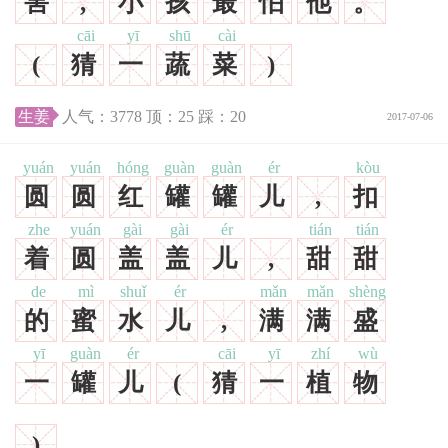
害
,
小
孩
最
怕
他
。
cāi
yī
shū
cài
(
猜
一
蔬
菜
)
生姜
人气：
3778
顶：
25
踩：
20
2017-07-06
yuán
yuán
hóng
guàn
guàn
ér
kòu
圆
圆
红
罐
罐
儿
,
扣
zhe
yuán
gài
gài
ér
tián
tián
着
圆
盖
盖
儿
,
甜
甜
de
mì
shuǐ
ér
mǎn
mǎn
shèng
的
蜜
水
儿
,
满
满
盛
yī
guàn
ér
cāi
yī
zhí
wù
一
罐
儿
(
猜
一
植
物
)