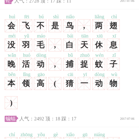
蛇
人气：
2728
顶：
17
踩：
11
2017-07-06
huì
fēi
bú
shì
niǎo
liǎng
chì
会
飞
不
是
鸟
,
两
翅
méi
yǔ
máo
bái
tiān
xiū
xī
没
羽
毛
,
白
天
休
息
wǎn
huó
dòng
bǔ
zhuō
wén
zǐ
晚
活
动
,
捕
捉
蚊
子
běn
lǐng
gāo
cāi
yī
dòng
wù
本
领
高
(
猜
一
动
物
)
蝙蝠
人气：
2492
顶：
18
踩：
17
2017-07-06
chí
zhōng
yǒu
gè
xiǎo
gū
niáng