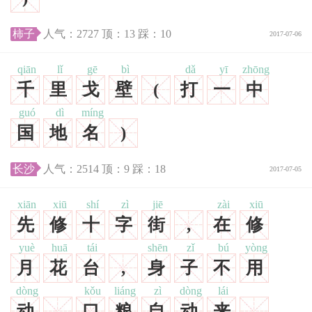
柿子
人气：
2727
顶：
13
踩：
10
2017-07-06
qiān
lǐ
gē
bì
dǎ
yī
zhōng
千
里
戈
壁
(
打
一
中
guó
dì
míng
国
地
名
)
长沙
人气：
2514
顶：
9
踩：
18
2017-07-05
xiān
xiū
shí
zì
jiē
zài
xiū
先
修
十
字
街
,
在
修
yuè
huā
tái
shēn
zǐ
bú
yòng
月
花
台
,
身
子
不
用
dòng
kǒu
liáng
zì
dòng
lái
动
,
口
粮
自
动
来
。