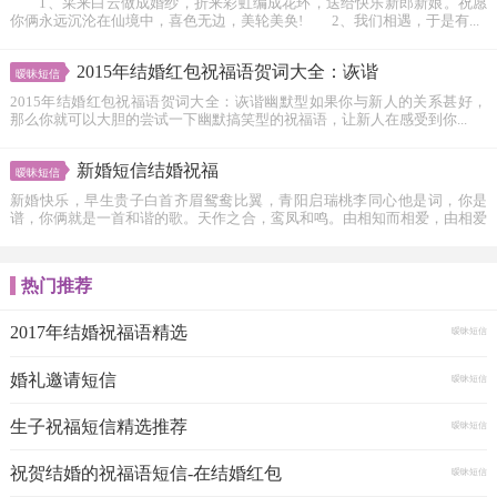
1、采来白云做成婚纱，折来彩虹编成花环，送给快乐新郎新娘。祝愿
你俩永远沉沦在仙境中，喜色无边，美轮美奂! 2、我们相遇，于是有...
2015年结婚红包祝福语贺词大全：诙谐
暧昧短信
2015年结婚红包祝福语贺词大全：诙谐幽默型如果你与新人的关系甚好，
那么你就可以大胆的尝试一下幽默搞笑型的祝福语，让新人在感受到你...
新婚短信结婚祝福
暧昧短信
新婚快乐，早生贵子白首齐眉鸳鸯比翼，青阳启瑞桃李同心他是词，你是
谱，你俩就是一首和谐的歌。天作之合，鸾凤和鸣。由相知而相爱，由相爱
而...
热门推荐
2017年结婚祝福语精选
暧昧短信
婚礼邀请短信
暧昧短信
生子祝福短信精选推荐
暧昧短信
祝贺结婚的祝福语短信-在结婚红包
暧昧短信