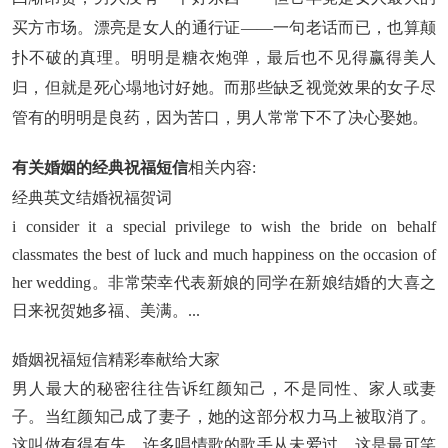
买方市场。漂亮是女人的通行证——一句老话而已，也算颠
扑不破的真理。明明是糖衣炮弹，最后也不见得赢得美人
归，但就是死心塌地讨好她。而那些缺乏视觉效果的女子尽
管有的明明是良药，因为苦口，男人常常下不了决心娶她。
有关婚姻的经典祝福短信
相关内容:
经典英文结婚祝福贺词
i consider it a special privilege to wish the bride on behalf
classmates the best of luck and much happiness on the occasion of
her wedding。非常荣幸代表新娘的同学在新娘结婚的大喜之
日来祝贺她多福、美满。...
婚姻祝福短信精彩奉献给大家
男人最大的秘密往往告诉红颜知己，不是同性、家人或妻
子。当红颜知己成了妻子，她的这部分权力马上被取消了。
这叫做有得有失。许多唱情歌的歌手从未爱过，这是最可笑