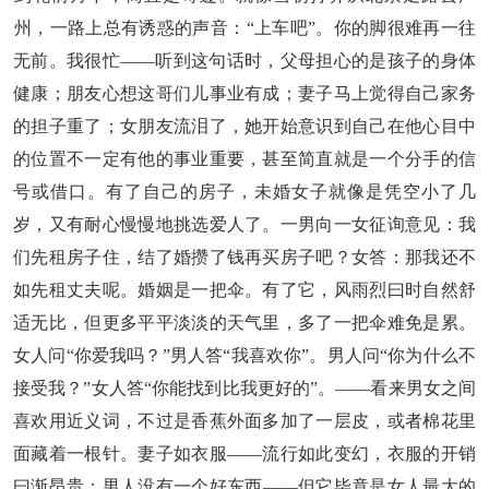
州，一路上总有诱惑的声音：“上车吧”。你的脚很难再一往
无前。我很忙——听到这句话时，父母担心的是孩子的身体
健康；朋友心想这哥们儿事业有成；妻子马上觉得自己家务
的担子重了；女朋友流泪了，她开始意识到自己在他心目中
的位置不一定有他的事业重要，甚至简直就是一个分手的信
号或借口。有了自己的房子，未婚女子就像是凭空小了几
岁，又有耐心慢慢地挑选爱人了。一男向一女征询意见：我
们先租房子住，结了婚攒了钱再买房子吧？女答：那我还不
如先租丈夫呢。婚姻是一把伞。有了它，风雨烈曰时自然舒
适无比，但更多平平淡淡的天气里，多了一把伞难免是累。
女人问“你爱我吗？”男人答“我喜欢你”。男人问“你为什么不
接受我？”女人答“你能找到比我更好的”。——看来男女之间
喜欢用近义词，不过是香蕉外面多加了一层皮，或者棉花里
面藏着一根针。妻子如衣服——流行如此变幻，衣服的开销
曰渐昂贵；男人没有一个好东西——但它毕竟是女人最大的