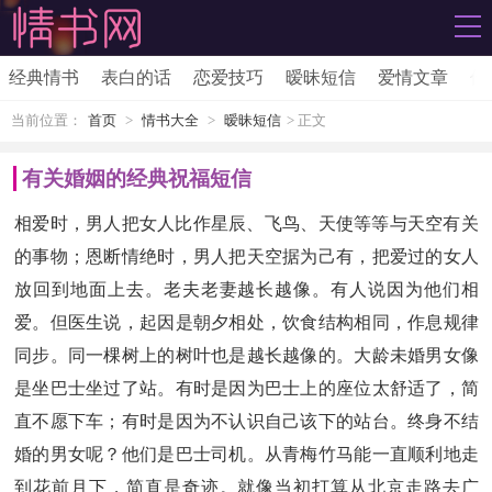
经典情书
表白的话
恋爱技巧
暧昧短信
爱情文章
伤
当前位置：
首页
>
情书大全
>
暧昧短信
> 正文
有关婚姻的经典祝福短信
相爱时，男人把女人比作星辰、飞鸟、天使等等与天空有关
的事物；恩断情绝时，男人把天空据为己有，把爱过的女人
放回到地面上去。老夫老妻越长越像。有人说因为他们相
爱。但医生说，起因是朝夕相处，饮食结构相同，作息规律
同步。同一棵树上的树叶也是越长越像的。大龄未婚男女像
是坐巴士坐过了站。有时是因为巴士上的座位太舒适了，简
直不愿下车；有时是因为不认识自己该下的站台。终身不结
婚的男女呢？他们是巴士司机。从青梅竹马能一直顺利地走
到花前月下，简直是奇迹。就像当初打算从北京走路去广