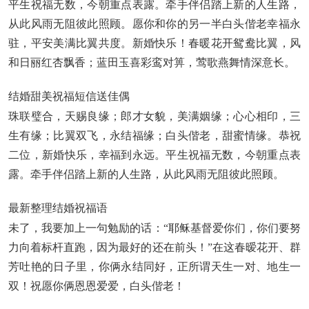
平生祝福无数，今朝重点表露。牵手伴侣踏上新的人生路，
从此风雨无阻彼此照顾。愿你和你的另一半白头偕老幸福永
驻，平安美满比翼共度。新婚快乐！春暖花开鸳鸯比翼，风
和日丽红杏飘香；蓝田玉喜彩鸾对箅，莺歌燕舞情深意长。
结婚甜美祝福短信送佳偶
珠联璧合，天赐良缘；郎才女貌，美满姻缘；心心相印，三
生有缘；比翼双飞，永结福缘；白头偕老，甜蜜情缘。恭祝
二位，新婚快乐，幸福到永远。平生祝福无数，今朝重点表
露。牵手伴侣踏上新的人生路，从此风雨无阻彼此照顾。
最新整理结婚祝福语
未了，我要加上一句勉励的话：“耶稣基督爱你们，你们要努
力向着标杆直跑，因为最好的还在前头！”在这春暧花开、群
芳吐艳的日子里，你俩永结同好，正所谓天生一对、地生一
双！祝愿你俩恩恩爱爱，白头偕老！