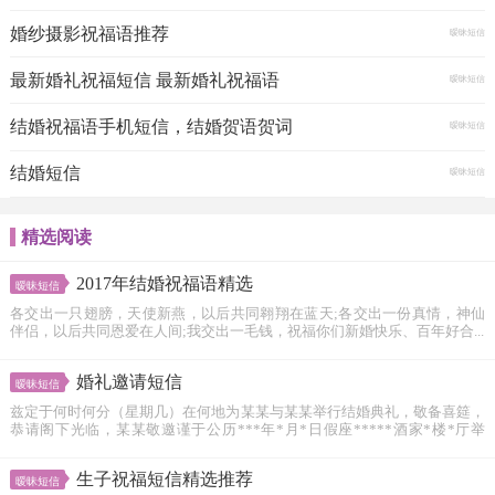
婚纱摄影祝福语推荐
暧昧短信
最新婚礼祝福短信 最新婚礼祝福语
暧昧短信
结婚祝福语手机短信，结婚贺语贺词
暧昧短信
结婚短信
暧昧短信
精选阅读
2017年结婚祝福语精选
暧昧短信
各交出一只翅膀，天使新燕，以后共同翱翔在蓝天;各交出一份真情，神仙
伴侣，以后共同恩爱在人间;我交出一毛钱，祝福你们新婚快乐、百年好合...
婚礼邀请短信
暧昧短信
兹定于何时何分（星期几）在何地为某某与某某举行结婚典礼，敬备喜筵，
恭请阁下光临，某某敬邀谨于公历***年*月*日假座*****酒家*楼*厅举
行...
生子祝福短信精选推荐
暧昧短信