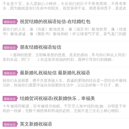
千金是个宝，女儿是贴心小棉袄，今后你们的日子不再有黑暗，不再有寒
冷，因为她就是你们生命中的阳光，祝贺喜得千金。闻君喜得贵子，甚是欢
喜...
祝贺结婚的祝福语短信-在结婚红包
暧昧短信
愿你们的人生，像《诗篇》般地优美，像《箴言书》般地智慧，像《传道
书》般地虔诚，像《雅歌书》般地和睦！祥云绕屋气宇宣，喜气盈门到庭
前，红...
朋友结婚祝福语短信
暧昧短信
1.愿神的慈爱、主耶稣基督的恩惠、圣灵的感动，常与你们和众人同在!
直到永远，阿门! 2.在这喜庆祝福的时刻，愿神引导你们的婚姻...
最新婚礼祝福短信 最新婚礼祝福语
暧昧短信
祝你们永远相爱，携手共渡美丽人生。真诚的爱情的结合是一切结合中最纯
洁的，祝福你们愿爱洋溢在你甜蜜的生活中，让以后的每一个日子，都...
结婚贺词祝福语(祝新婚快乐，幸福美
暧昧短信
十年修得同船渡，百年修得共枕眠。于茫茫人海中找到他/她，分明是千年
前的一段缘；无数个偶然堆积而成的必然，怎能不是三生石上精心镌刻...
英文新婚祝福语
暧昧短信