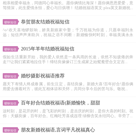
相亲相爱幸福永，同德同心幸福长。愿你俩情比海深！愿你俩恩恩爱爱，意
笃情深，此生爱情永恒，爱心与日俱增！ 结婚祝福语英文:plea英文新婚祝...
恭贺朋友结婚祝福短信
暧昧短信
^o^欢天喜地锣鼓响，娇美新娘家中娶；千万祝福为你道，只愿幸福到永
远；短信声声来助兴，祝福之语不间断：新婚愉快时时刻，幸福美满永永
远！^o^在...
2015年羊年结婚祝福短信
暧昧短信
假如生活重新开始，我的爱人依然是一条风雨的长途，依然不知疲倦的奔
走??让我们紧紧地拉住手！缔结良缘缘订三生成家之始鸳鸯壁合文定吉...
婚纱摄影祝福语推荐
暧昧短信
愿天下有情人终成眷属，前生注定，喜结良缘。新婚大喜!百年好合!愿你俩
用爱去缠着对方，彼此互相体谅和关怀，共同分享今后的苦与乐。敬祝...
百年好合结婚祝福语(新婚愉快，甜甜
暧昧短信
这时刻，是花开的时，是飞彩的时刻，是吉庆的时刻，是你大喜的时刻。祝
你：天赐良缘，百年好合。红梅吐芳喜成连理 绿柳含笑永结同心。辛劳了...
朋友新婚祝福语,言词平凡祝福真心
暧昧短信