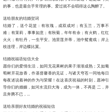
的事，也是最合乎常理的事。爱过就不会唱得这么陶醉了。
送给朋友的结婚贺词
结婚了，送个花篮：有玫瑰，成双成对；有玉兰，万事不
难；有茉莉，事事如意；有秋菊，年年有余；有火鹤，红红
火火；有牡丹，一生平安。池里莲并蒂，池中鸳鸯戏；岸上
枝连理，岸边蝶比翼。
结婚祝福语短信大全
愿你们的爱情生活，如同无花果树的果子渐渐成熟；又如葡
萄树开花放香，作基督馨香的见证，与诸天穹苍一同地每日
每夜述说着神的作为与荣耀！在这喜庆祝福的时刻，愿神引
导你们的婚姻，如河水流归大海，成为一体，不再是 二，并
且奔腾不已，...
送给亲朋好友结婚的祝福短信