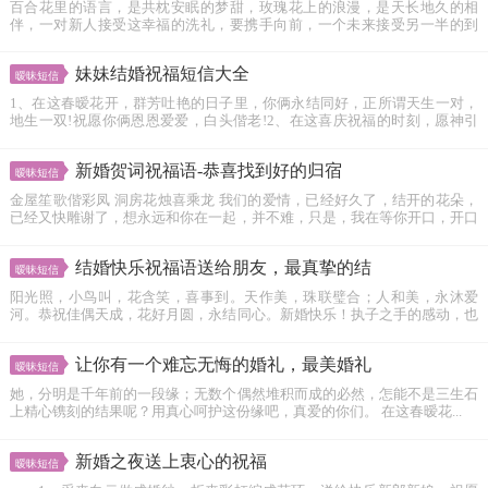
百合花里的语言，是共枕安眠的梦甜，玫瑰花上的浪漫，是天长地久的相
伴，一对新人接受这幸福的洗礼，要携手向前，一个未来接受另一半的到
来，要...
妹妹结婚祝福短信大全
暧昧短信
1、在这春暧花开，群芳吐艳的日子里，你俩永结同好，正所谓天生一对，
地生一双!祝愿你俩恩恩爱爱，白头偕老!2、在这喜庆祝福的时刻，愿神引
导...
新婚贺词祝福语-恭喜找到好的归宿
暧昧短信
金屋笙歌偕彩凤 洞房花烛喜乘龙 我们的爱情，已经好久了，结开的花朵，
已经又快雕谢了，想永远和你在一起，并不难，只是，我在等你开口，开口
跟我...
结婚快乐祝福语送给朋友，最真挚的结
暧昧短信
阳光照，小鸟叫，花含笑，喜事到。天作美，珠联璧合；人和美，永沐爱
河。恭祝佳偶天成，花好月圆，永结同心。新婚快乐！执子之手的感动，也
子偕老的温...
让你有一个难忘无悔的婚礼，最美婚礼
暧昧短信
她，分明是千年前的一段缘；无数个偶然堆积而成的必然，怎能不是三生石
上精心镌刻的结果呢？用真心呵护这份缘吧，真爱的你们。 在这春暧花...
新婚之夜送上衷心的祝福
暧昧短信