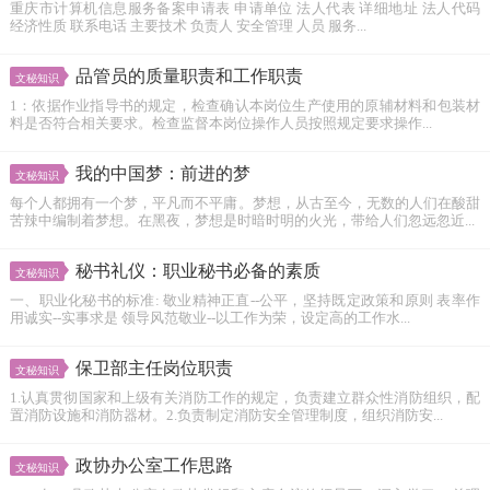
重庆市计算机信息服务备案申请表 申请单位 法人代表 详细地址 法人代码
经济性质 联系电话 主要技术 负责人 安全管理 人员 服务...
品管员的质量职责和工作职责
文秘知识
1：依据作业指导书的规定，检查确认本岗位生产使用的原辅材料和包装材
料是否符合相关要求。检查监督本岗位操作人员按照规定要求操作...
我的中国梦：前进的梦
文秘知识
每个人都拥有一个梦，平凡而不平庸。梦想，从古至今，无数的人们在酸甜
苦辣中编制着梦想。在黑夜，梦想是时暗时明的火光，带给人们忽远忽近...
秘书礼仪：职业秘书必备的素质
文秘知识
一、职业化秘书的标准: 敬业精神正直--公平，坚持既定政策和原则 表率作
用诚实--实事求是 领导风范敬业--以工作为荣，设定高的工作水...
保卫部主任岗位职责
文秘知识
1.认真贯彻国家和上级有关消防工作的规定，负责建立群众性消防组织，配
置消防设施和消防器材。2.负责制定消防安全管理制度，组织消防安...
政协办公室工作思路
文秘知识