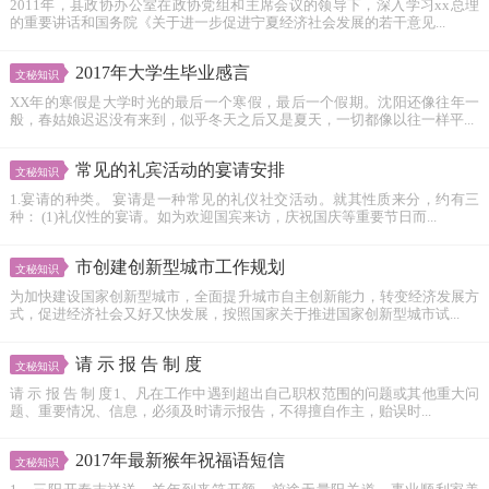
2011年，县政协办公室在政协党组和主席会议的领导下，深入学习xx总理
的重要讲话和国务院《关于进一步促进宁夏经济社会发展的若干意见...
2017年大学生毕业感言
文秘知识
XX年的寒假是大学时光的最后一个寒假，最后一个假期。沈阳还像往年一
般，春姑娘迟迟没有来到，似乎冬天之后又是夏天，一切都像以往一样平...
常见的礼宾活动的宴请安排
文秘知识
1.宴请的种类。 宴请是一种常见的礼仪社交活动。就其性质来分，约有三
种： (1)礼仪性的宴请。如为欢迎国宾来访，庆祝国庆等重要节日而...
市创建创新型城市工作规划
文秘知识
为加快建设国家创新型城市，全面提升城市自主创新能力，转变经济发展方
式，促进经济社会又好又快发展，按照国家关于推进国家创新型城市试...
请 示 报 告 制 度
文秘知识
请 示 报 告 制 度1、凡在工作中遇到超出自己职权范围的问题或其他重大问
题、重要情况、信息，必须及时请示报告，不得擅自作主，贻误时...
2017年最新猴年祝福语短信
文秘知识