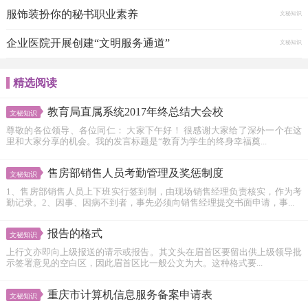
服饰装扮你的秘书职业素养
文秘知识
企业医院开展创建“文明服务通道”
文秘知识
精选阅读
教育局直属系统2017年终总结大会校
文秘知识
尊敬的各位领导、各位同仁： 大家下午好！ 很感谢大家给了深外一个在这
里和大家分享的机会。我的发言标题是“教育为学生的终身幸福奠...
售房部销售人员考勤管理及奖惩制度
文秘知识
1、售房部销售人员上下班实行签到制，由现场销售经理负责核实，作为考
勤记录。2、因事、因病不到者，事先必须向销售经理提交书面申请，事...
报告的格式
文秘知识
上行文亦即向上级报送的请示或报告。其文头在眉首区要留出供上级领导批
示签署意见的空白区，因此眉首区比一般公文为大。这种格式要...
重庆市计算机信息服务备案申请表
文秘知识