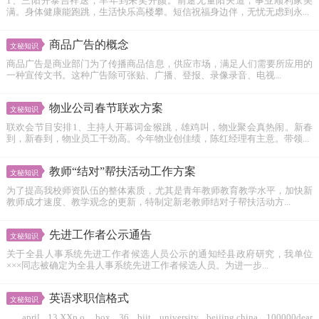
1、三阳开泰吉祥送，羊年到来笑开颜。前途无量阳关道，事业顺利家美
满。身体健康能跑跳，生活快乐高楼攀。短信祝福身边伴，无忧无虑到永...
商品广告的概念
文秘知识
商品广告是商业部门为了传播商品信息，供应市场，满足人们需要所应用的
一种宣传文书。这种广告除可张贴、广播、登报、录像录音、电视...
物业公司春节联欢方案
文秘知识
联欢会节目安排1、主持人开幕词金猴跳，雄鸡叫，物业聚会真热闹。新春
到，新春到，物业员工干劲高。今年物业创佳绩，陈红经理有主意。带领...
教师“结对”帮扶活动工作方案
文秘知识
为了提高我校师资队伍的整体素质，尤其是青年教师教育教学水平，加快新
教师成才速度、教学观念的更新，特制定新老教师结对子帮扶活动方...
先进工作者公示通告
文秘知识
关于全县人事系统先进工作者候选人员公示的通知经县政府研究，我单位
×××同志被确定为全县人事系统先进工作者候选人员。为进一步...
英语求职信格式
文秘知识
april 13,XXp.o. box 36 biit university beijing,china 100000dear