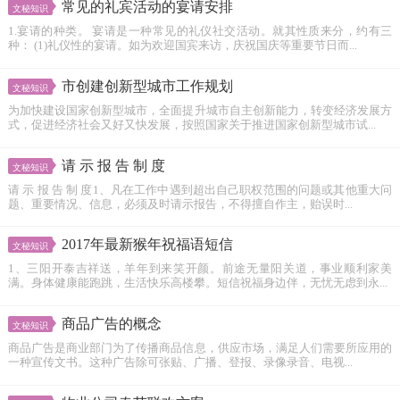
常见的礼宾活动的宴请安排
文秘知识
1.宴请的种类。 宴请是一种常见的礼仪社交活动。就其性质来分，约有三
种： (1)礼仪性的宴请。如为欢迎国宾来访，庆祝国庆等重要节日而...
市创建创新型城市工作规划
文秘知识
为加快建设国家创新型城市，全面提升城市自主创新能力，转变经济发展方
式，促进经济社会又好又快发展，按照国家关于推进国家创新型城市试...
请 示 报 告 制 度
文秘知识
请 示 报 告 制 度1、凡在工作中遇到超出自己职权范围的问题或其他重大问
题、重要情况、信息，必须及时请示报告，不得擅自作主，贻误时...
2017年最新猴年祝福语短信
文秘知识
1、三阳开泰吉祥送，羊年到来笑开颜。前途无量阳关道，事业顺利家美
满。身体健康能跑跳，生活快乐高楼攀。短信祝福身边伴，无忧无虑到永...
商品广告的概念
文秘知识
商品广告是商业部门为了传播商品信息，供应市场，满足人们需要所应用的
一种宣传文书。这种广告除可张贴、广播、登报、录像录音、电视...