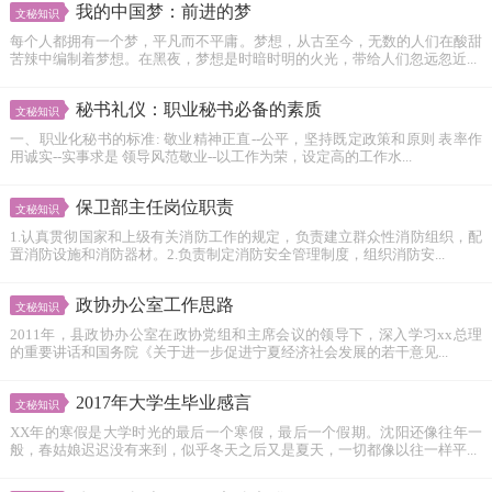
我的中国梦：前进的梦
文秘知识
每个人都拥有一个梦，平凡而不平庸。梦想，从古至今，无数的人们在酸甜
苦辣中编制着梦想。在黑夜，梦想是时暗时明的火光，带给人们忽远忽近...
秘书礼仪：职业秘书必备的素质
文秘知识
一、职业化秘书的标准: 敬业精神正直--公平，坚持既定政策和原则 表率作
用诚实--实事求是 领导风范敬业--以工作为荣，设定高的工作水...
保卫部主任岗位职责
文秘知识
1.认真贯彻国家和上级有关消防工作的规定，负责建立群众性消防组织，配
置消防设施和消防器材。2.负责制定消防安全管理制度，组织消防安...
政协办公室工作思路
文秘知识
2011年，县政协办公室在政协党组和主席会议的领导下，深入学习xx总理
的重要讲话和国务院《关于进一步促进宁夏经济社会发展的若干意见...
2017年大学生毕业感言
文秘知识
XX年的寒假是大学时光的最后一个寒假，最后一个假期。沈阳还像往年一
般，春姑娘迟迟没有来到，似乎冬天之后又是夏天，一切都像以往一样平...