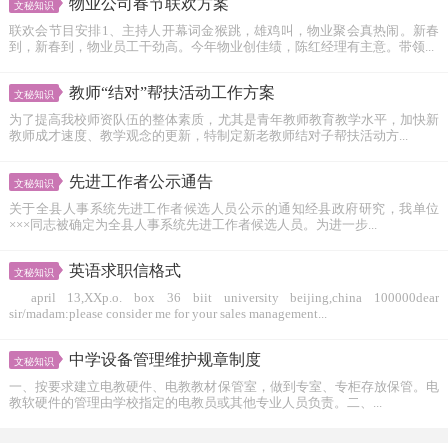
物业公司春节联欢方案
文秘知识
联欢会节目安排1、主持人开幕词金猴跳，雄鸡叫，物业聚会真热闹。新春
到，新春到，物业员工干劲高。今年物业创佳绩，陈红经理有主意。带领...
教师“结对”帮扶活动工作方案
文秘知识
为了提高我校师资队伍的整体素质，尤其是青年教师教育教学水平，加快新
教师成才速度、教学观念的更新，特制定新老教师结对子帮扶活动方...
先进工作者公示通告
文秘知识
关于全县人事系统先进工作者候选人员公示的通知经县政府研究，我单位
×××同志被确定为全县人事系统先进工作者候选人员。为进一步...
英语求职信格式
文秘知识
april 13,XXp.o. box 36 biit university beijing,china 100000dear
sir/madam:please consider me for your sales management...
中学设备管理维护规章制度
文秘知识
一、按要求建立电教硬件、电教教材保管室，做到专室、专柜存放保管。电
教软硬件的管理由学校指定的电教员或其他专业人员负责。二、...