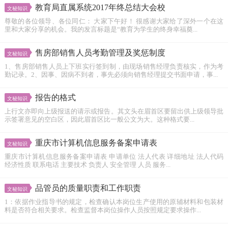
教育局直属系统2017年终总结大会校
文秘知识
尊敬的各位领导、各位同仁： 大家下午好！ 很感谢大家给了深外一个在这
里和大家分享的机会。我的发言标题是“教育为学生的终身幸福奠...
售房部销售人员考勤管理及奖惩制度
文秘知识
1、售房部销售人员上下班实行签到制，由现场销售经理负责核实，作为考
勤记录。2、因事、因病不到者，事先必须向销售经理提交书面申请，事...
报告的格式
文秘知识
上行文亦即向上级报送的请示或报告。其文头在眉首区要留出供上级领导批
示签署意见的空白区，因此眉首区比一般公文为大。这种格式要...
重庆市计算机信息服务备案申请表
文秘知识
重庆市计算机信息服务备案申请表 申请单位 法人代表 详细地址 法人代码
经济性质 联系电话 主要技术 负责人 安全管理 人员 服务...
品管员的质量职责和工作职责
文秘知识
1：依据作业指导书的规定，检查确认本岗位生产使用的原辅材料和包装材
料是否符合相关要求。检查监督本岗位操作人员按照规定要求操作...