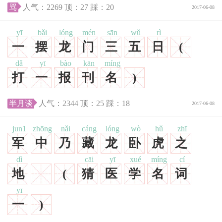
骂
人气：
2269
顶：
27
踩：
20
2017-06-08
yī
bǎi
lóng
mén
sān
wǔ
rì
一
摆
龙
门
三
五
日
(
dǎ
yī
bào
kān
míng
打
一
报
刊
名
)
半月谈
人气：
2344
顶：
25
踩：
18
2017-06-08
jun1
zhōng
nǎi
cáng
lóng
wò
hǔ
zhī
军
中
乃
藏
龙
卧
虎
之
dì
cāi
yī
xué
míng
cí
地
(
猜
医
学
名
词
yī
一
)