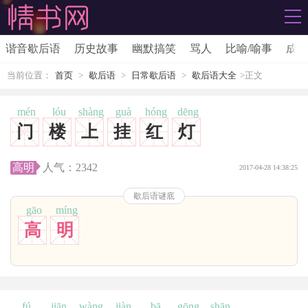
谐音歇后语
历史故事
幽默搞笑
骂人
比喻/喻事
成语
当前位置：
首页
>
歇后语
>
日常歇后语
>
歇后语大全
>正文
mén
lóu
shàng
guà
hóng
dēng
门
楼
上
挂
红
灯
高明
人气：
2342
2017-04-28 14:38:25
歇后语谜底
gāo
míng
高
明
fú
jiān
wàng
jiàn
bā
gōng
shān