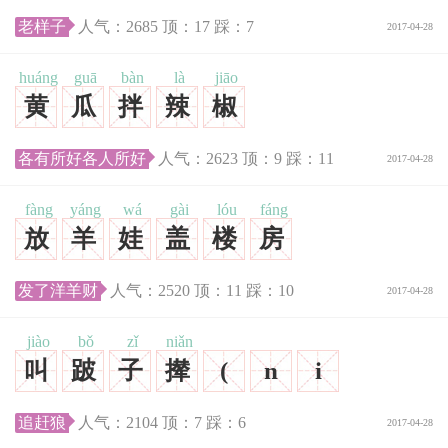
老样子
人气：
2685
顶：
17
踩：
7
2017-04-28
huáng
guā
bàn
là
jiāo
黄
瓜
拌
辣
椒
各有所好各人所好
人气：
2623
顶：
9
踩：
11
2017-04-28
fàng
yáng
wá
gài
lóu
fáng
放
羊
娃
盖
楼
房
发了洋羊财
人气：
2520
顶：
11
踩：
10
2017-04-28
jiào
bǒ
zǐ
niǎn
叫
跛
子
撵
(
n
i
追赶狼
人气：
2104
顶：
7
踩：
6
2017-04-28