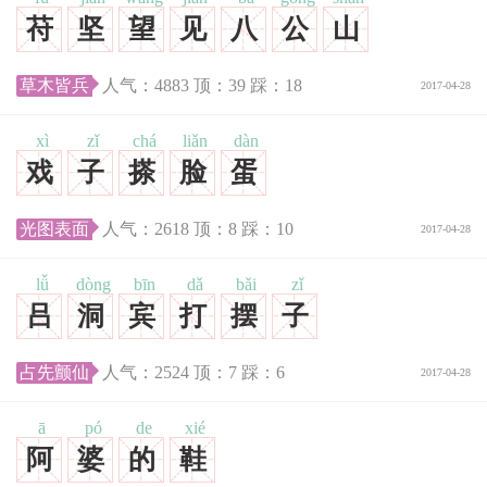
苻
坚
望
见
八
公
山
草木皆兵
人气：
4883
顶：
39
踩：
18
2017-04-28
xì
zǐ
chá
liǎn
dàn
戏
子
搽
脸
蛋
光图表面
人气：
2618
顶：
8
踩：
10
2017-04-28
lǚ
dòng
bīn
dǎ
bǎi
zǐ
吕
洞
宾
打
摆
子
占先颤仙
人气：
2524
顶：
7
踩：
6
2017-04-28
ā
pó
de
xié
阿
婆
的
鞋