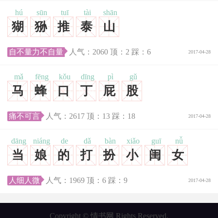
hú
sūn
tuī
tài
shān
猢
狲
推
泰
山
自不量力不自量
人气：
2060
顶：
2
踩：
6
2017-04-28
mǎ
fēng
kǒu
dīng
pì
gǔ
马
蜂
口
丁
屁
股
痛不可言
人气：
2617
顶：
13
踩：
18
2017-04-28
dāng
niáng
de
dǎ
bàn
xiǎo
guī
nǚ
当
娘
的
打
扮
小
闺
女
人细人微
人气：
1969
顶：
6
踩：
9
2017-04-28
Copyright © 情书网 Rights Reserved.