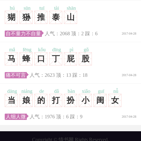
hú
sūn
tuī
tài
shān
猢
狲
推
泰
山
自不量力不自量
人气：
2068
顶：
2
踩：
6
2017-04-28
mǎ
fēng
kǒu
dīng
pì
gǔ
马
蜂
口
丁
屁
股
痛不可言
人气：
2623
顶：
13
踩：
18
2017-04-28
dāng
niáng
de
dǎ
bàn
xiǎo
guī
nǚ
当
娘
的
打
扮
小
闺
女
人细人微
人气：
1976
顶：
6
踩：
9
2017-04-28
Copyright © 情书网 Rights Reserved.