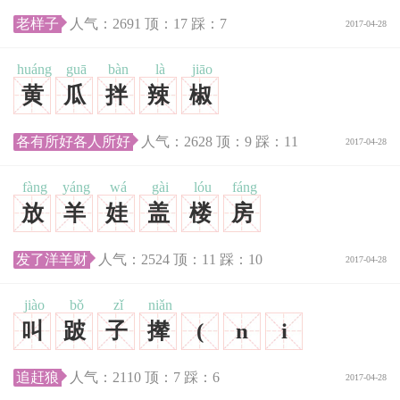
老样子
人气：
2691
顶：
17
踩：
7
2017-04-28
huáng
guā
bàn
là
jiāo
黄
瓜
拌
辣
椒
各有所好各人所好
人气：
2628
顶：
9
踩：
11
2017-04-28
fàng
yáng
wá
gài
lóu
fáng
放
羊
娃
盖
楼
房
发了洋羊财
人气：
2524
顶：
11
踩：
10
2017-04-28
jiào
bǒ
zǐ
niǎn
叫
跛
子
撵
(
n
i
追赶狼
人气：
2110
顶：
7
踩：
6
2017-04-28