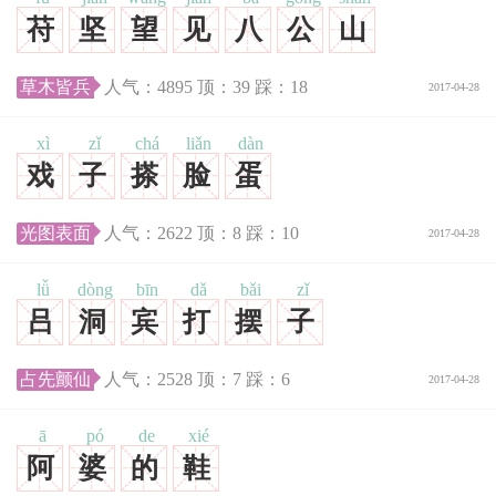
苻
坚
望
见
八
公
山
草木皆兵
人气：
4895
顶：
39
踩：
18
2017-04-28
xì
zǐ
chá
liǎn
dàn
戏
子
搽
脸
蛋
光图表面
人气：
2622
顶：
8
踩：
10
2017-04-28
lǚ
dòng
bīn
dǎ
bǎi
zǐ
吕
洞
宾
打
摆
子
占先颤仙
人气：
2528
顶：
7
踩：
6
2017-04-28
ā
pó
de
xié
阿
婆
的
鞋