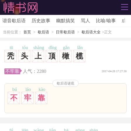
谐音歇后语
历史故事
幽默搞笑
骂人
比喻/喻事
成语
当前位置：
首页
>
歇后语
>
日常歇后语
>
歇后语大全
>正文
tū
tóu
shàng
dǐng
gǎn
lǎn
秃
头
上
顶
橄
榄
不牢靠
人气：
2280
2017-04-28 17:27:30
歇后语谜底
bú
láo
kào
不
牢
靠
fú
jiān
wàng
jiàn
bā
gōng
shān