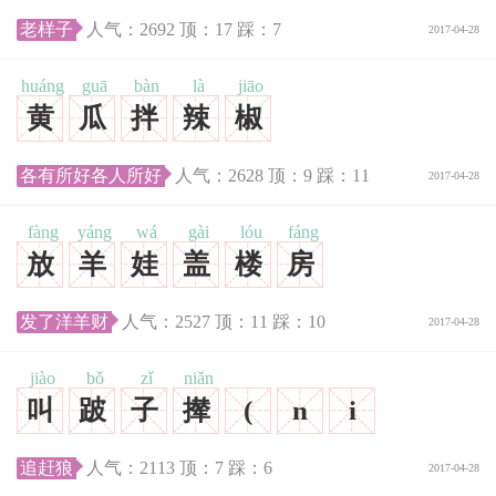
老样子
人气：
2692
顶：
17
踩：
7
2017-04-28
huáng
guā
bàn
là
jiāo
黄
瓜
拌
辣
椒
各有所好各人所好
人气：
2628
顶：
9
踩：
11
2017-04-28
fàng
yáng
wá
gài
lóu
fáng
放
羊
娃
盖
楼
房
发了洋羊财
人气：
2527
顶：
11
踩：
10
2017-04-28
jiào
bǒ
zǐ
niǎn
叫
跛
子
撵
(
n
i
追赶狼
人气：
2113
顶：
7
踩：
6
2017-04-28