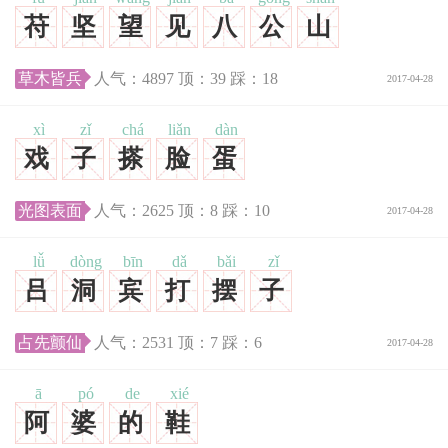
苻
坚
望
见
八
公
山
草木皆兵
人气：
4897
顶：
39
踩：
18
2017-04-28
xì
zǐ
chá
liǎn
dàn
戏
子
搽
脸
蛋
光图表面
人气：
2625
顶：
8
踩：
10
2017-04-28
lǚ
dòng
bīn
dǎ
bǎi
zǐ
吕
洞
宾
打
摆
子
占先颤仙
人气：
2531
顶：
7
踩：
6
2017-04-28
ā
pó
de
xié
阿
婆
的
鞋