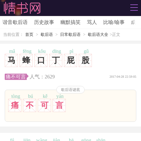
谐音歇后语
历史故事
幽默搞笑
骂人
比喻/喻事
成语
当前位置：
首页
>
歇后语
>
日常歇后语
>
歇后语大全
>正文
mǎ
fēng
kǒu
dīng
pì
gǔ
马
蜂
口
丁
屁
股
痛不可言
人气：
2629
2017-04-28 22:59:05
歇后语谜底
tòng
bú
kě
yán
痛
不
可
言
fú
jiān
wàng
jiàn
bā
gōng
shān