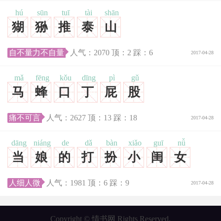
hú
sūn
tuī
tài
shān
猢
狲
推
泰
山
自不量力不自量
人气：
2070
顶：
2
踩：
6
2017-04-28
mǎ
fēng
kǒu
dīng
pì
gǔ
马
蜂
口
丁
屁
股
痛不可言
人气：
2627
顶：
13
踩：
18
2017-04-28
dāng
niáng
de
dǎ
bàn
xiǎo
guī
nǚ
当
娘
的
打
扮
小
闺
女
人细人微
人气：
1981
顶：
6
踩：
9
2017-04-28
Copyright © 情书网 Rights Reserved.